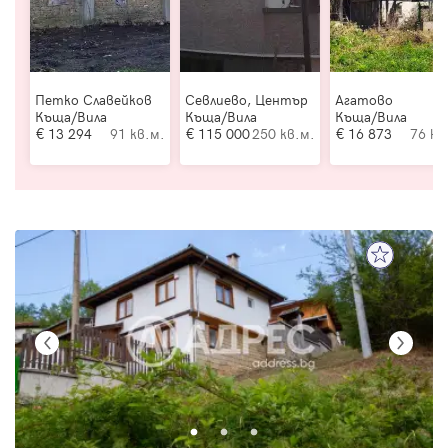
Петко Славейков
Севлиево, Център
Агатово
Къща/Вила
Къща/Вила
Къща/Вила
13 294
91 кв.м.
115 000
250 кв.м.
16 873
76 кв