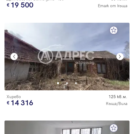
19 500
Етаж от къща
Хирево
125 кв.м.
14 316
Къща/Вила