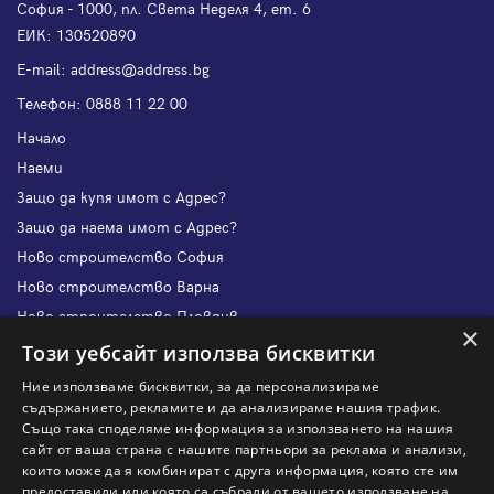
София - 1000, пл. Света Неделя 4, ет. 6
ЕИК: 130520890
Е-mail:
address@address.bg
Телефон:
0888 11 22 00
Начало
Наеми
Защо да купя имот с Адрес?
Защо да наема имот с Адрес?
Ново строителство София
Ново строителство Варна
Ново строителство Пловдив
×
Ново строителство Бургас
Този уебсайт използва бисквитки
Защо да продам имот с Адрес?
Ние използваме бисквитки, за да персонализираме
Защо да отдам имот с Адрес?
съдържанието, рекламите и да анализираме нашия трафик.
Също така споделяме информация за използването на нашия
Наши офиси
сайт от ваша страна с нашите партньори за реклама и анализи,
Кариери
които може да я комбинират с друга информация, която сте им
предоставили или която са събрали от вашето използване на