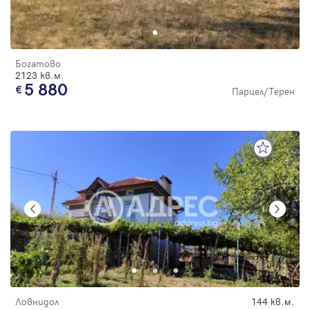
Богатово
2123 кв.м.
5 880
Парцел/Терен
Ловнидол
144 кв.м.