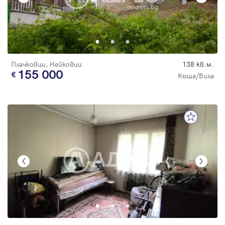
Плачковци, Нейковци
138 кв.м.
155 000
Къща/Вила