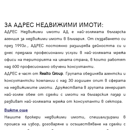
ЗА АДРЕС НЕДВИЖИМИ ИМОТИ:
АДРЕС Недвижими имоти АД е най-голямата българска
агенция за недвижими имоти в България. От създаването си
през 1993г., АДРЕС постоянно разширява дейността си и
днес предлага професионални услуги в най-голямата мрежа
офиси на територията на цялата страна, в които работят
над 600 професионално обучени консултанти.
АДРЕС е част от
Realto Group
. Групата обединява агентски и
консултантски компании с над 30 годишен опит в сферата
на недвижимите имоти. Дружествата в групата генерират
най-голям обем от сделки с имоти на българския пазар и
развиват най-голямата мрежа от консултанти в сектора.
Вижте още
Нашите брокери недвижими имоти, специализирали в
процеса на избор, договаряне и осъществяване на сделки с