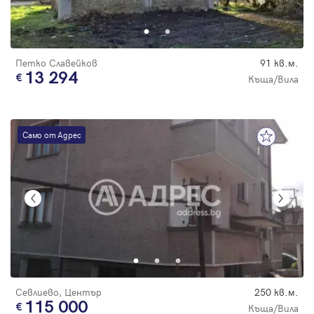
Парола
Петко Славейков
91 кв.м.
13 294
Къща/Вила
Вход с имейл
Само от Адрес
Забравена парола
Регистрация
Севлиево, Център
250 кв.м.
115 000
Къща/Вила