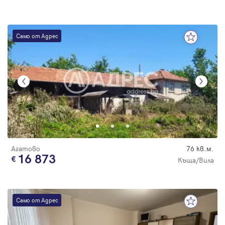
Само от Адрес
Агатово
76 кв.м.
16 873
Къща/Вила
Само от Адрес