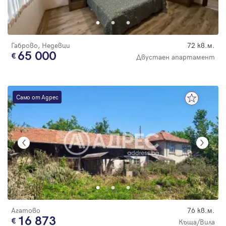
Парола
Габрово, Недевци
72 кв.м.
65 000
Двустаен апартамент
Вход с имейл
Само от Адрес
Забравена парола
Регистрация
Агатово
76 кв.м.
16 873
Къща/Вила