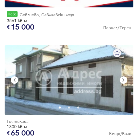
Новo
Севлиево, Севлиевски лозя
3561 кв.м.
15 000
Парцел/Терен
Гостилица
1300 кв.м.
65 000
Къща/Вила