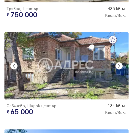
Трявна, Център
435 кв.м.
750 000
Къща/Вила
Севлиево, Широк център
134 кв.м.
65 000
Къща/Вила