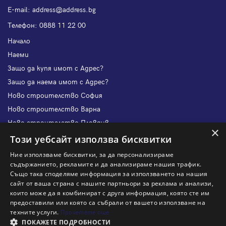
Е-mail:
address@address.bg
Телефон:
0888 11 22 00
Начало
Наеми
Защо да купя имот с Адрес?
Защо да наема имот с Адрес?
Ново строителство София
Ново строителство Варна
Ново строителство Пловдив
×
Ново строителство Бургас
Този уебсайт използва бисквитки
Защо да продам имот с Адрес?
Ние използваме бисквитки, за да персонализираме
Защо да отдам имот с Адрес?
съдържанието, рекламите и да анализираме нашия трафик.
Също така споделяме информация за използването на нашия
Наши офиси
сайт от ваша страна с нашите партньори за реклама и анализи,
Кариери
които може да я комбинират с друга информация, която сте им
предоставили или която са събрали от вашето използване на
Кои сме ние?
техните услуги.
Прочетете още
Франчайз
ПОКАЖЕТЕ ПОДРОБНОСТИ