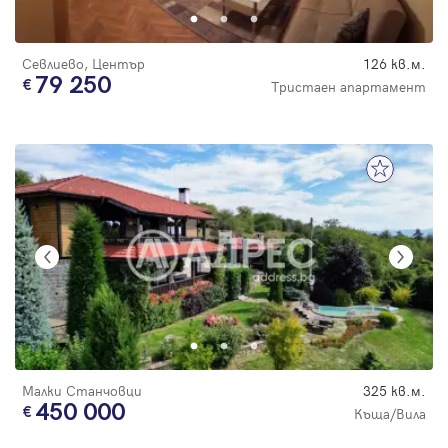
Севлиево, Център
126 кв.м.
79 250
Тристаен апартамент
Малки Станчовци
325 кв.м.
450 000
Къща/Вила