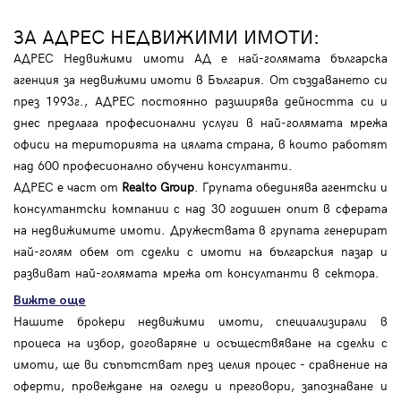
ЗА АДРЕС НЕДВИЖИМИ ИМОТИ:
АДРЕС Недвижими имоти АД е най-голямата българска
агенция за недвижими имоти в България. От създаването си
през 1993г., АДРЕС постоянно разширява дейността си и
днес предлага професионални услуги в най-голямата мрежа
офиси на територията на цялата страна, в които работят
над 600 професионално обучени консултанти.
АДРЕС е част от
Realto Group
. Групата обединява агентски и
консултантски компании с над 30 годишен опит в сферата
на недвижимите имоти. Дружествата в групата генерират
най-голям обем от сделки с имоти на българския пазар и
развиват най-голямата мрежа от консултанти в сектора.
Вижте още
Нашите брокери недвижими имоти, специализирали в
процеса на избор, договаряне и осъществяване на сделки с
имоти, ще ви съпътстват през целия процес - сравнение на
оферти, провеждане на огледи и преговори, запознаване и