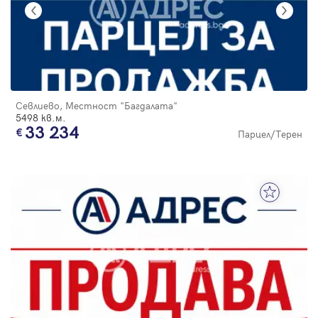
Севлиево, Местност "Багдалата"
5498 кв.м.
33 234
Парцел/Терен