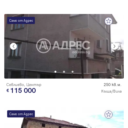
Само от Адрес
Севлиево, Център
250 кв.м.
115 000
Къща/Вила
Само от Адрес