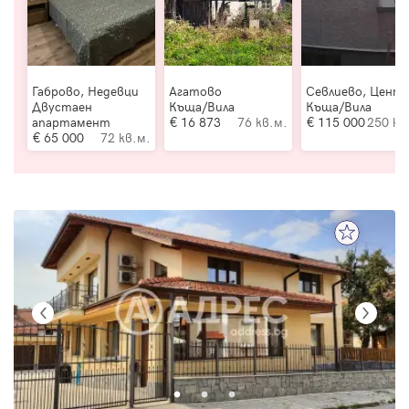
Габрово, Недевци
Агатово
Севлиево, Цент
Двустаен
Къща/Вила
Къща/Вила
апартамент
16 873
76 кв.м.
115 000
250 кв
65 000
72 кв.м.