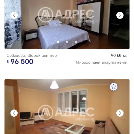
Севлиево, Широк център
90 кв.м.
96 500
Многостаен апартамент