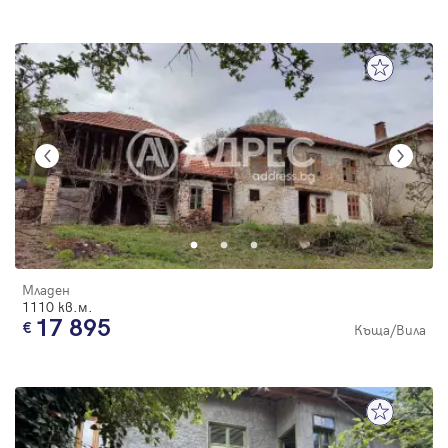
Младен
1110 кв.м.
17 895
Къща/Вила