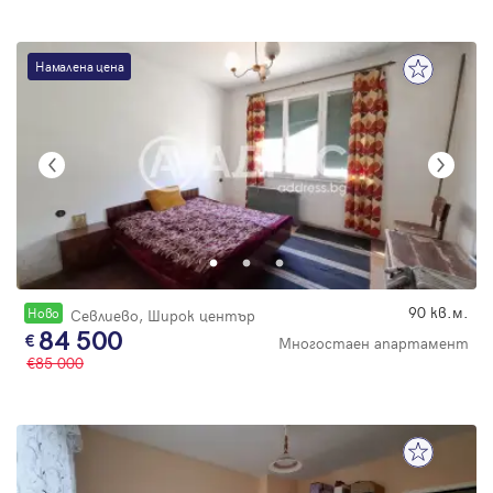
Намалена цена
90 кв.м.
Новo
Севлиево, Широк център
84 500
Многостаен апартамент
85 000