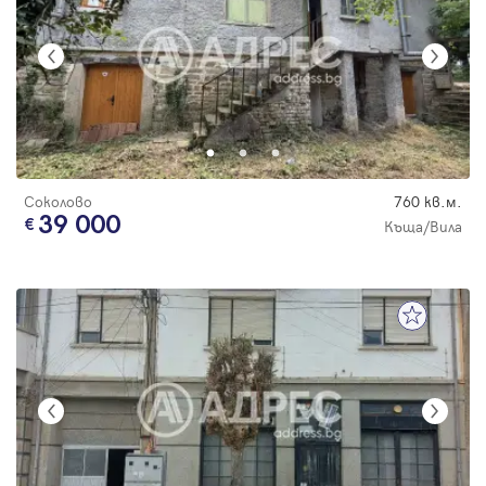
Соколово
760 кв.м.
39 000
Къща/Вила