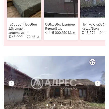
Габрово, Недевци
Севлиево, Център
Петко Славейко
Двустаен
Къща/Вила
Къща/Вила
апартамент
115 000
250 кв.м.
13 294
91 кв
65 000
72 кв.м.