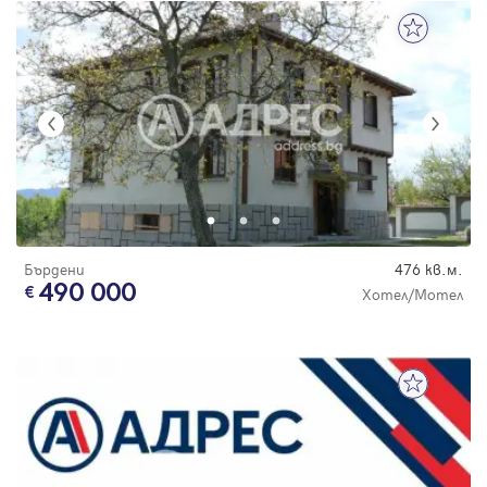
Бърдени
476 кв.м.
490 000
Хотел/Мотел