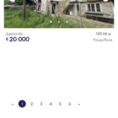
Дамяново
100 кв.м.
20 000
Къща/Вила
«
1
2
3
4
5
6
»