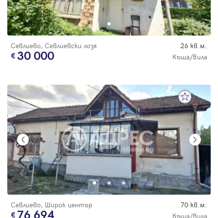
Севлиево, Севлиевски лозя
26 кв.м.
30 000
Къща/Вила
Севлиево, Широк център
70 кв.м.
76 694
Къща/Вила