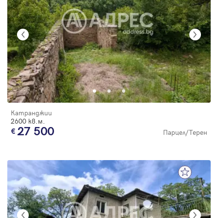
Катранджии
2600 кв.м.
27 500
Парцел/Терен