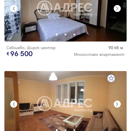
Севлиево, Широк център
90 кв.м.
96 500
Многостаен апартамент