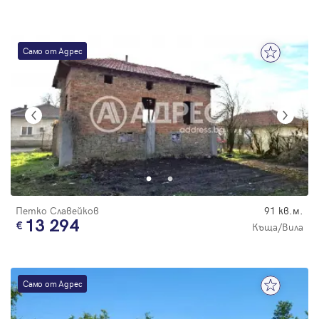
Само от Адрес
Петко Славейков
91 кв.м.
13 294
Къща/Вила
Само от Адрес