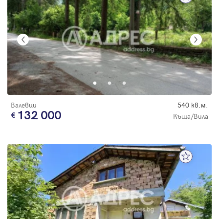
Валевци
540 кв.м.
132 000
Къща/Вила