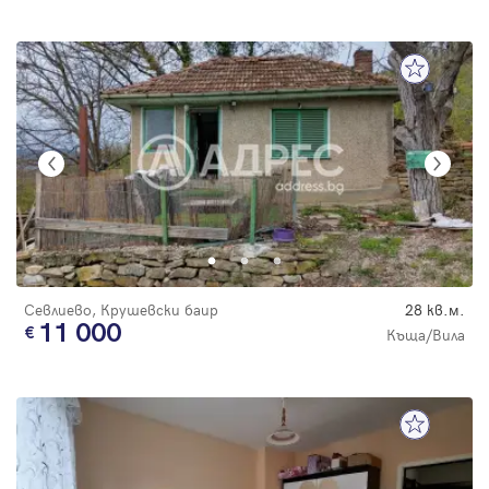
Севлиево, Крушевски баир
28 кв.м.
11 000
Къща/Вила