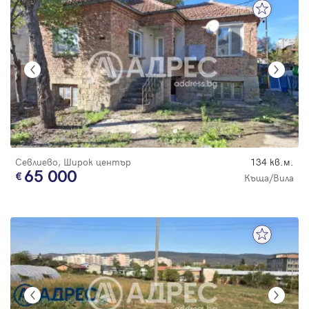
Севлиево, Широк център
134 кв.м.
65 000
Къща/Вила