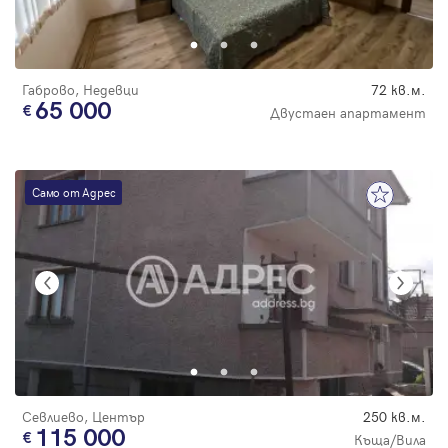
Парола
Габрово, Недевци
72 кв.м.
65 000
Двустаен апартамент
Вход с имейл
Само от Адрес
Забравена парола
Регистрация
Севлиево, Център
250 кв.м.
115 000
Къща/Вила