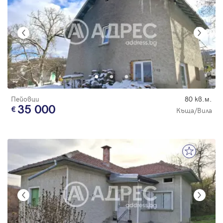
Пейовци
80 кв.м.
35 000
Къща/Вила