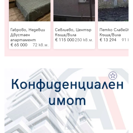
Габрово, Недевци
Севлиево, Център
Петко Славейко
Двустаен
Къща/Вила
Къща/Вила
апартамент
115 000
250 кв.м.
13 294
91 кв
65 000
72 кв.м.