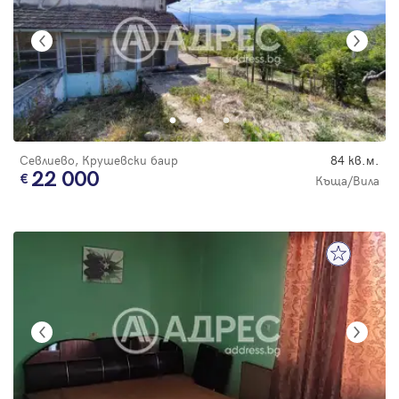
Севлиево, Крушевски баир
84 кв.м.
22 000
Къща/Вила