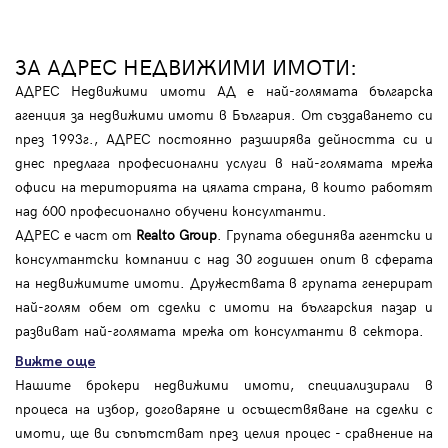
ЗА АДРЕС НЕДВИЖИМИ ИМОТИ:
АДРЕС Недвижими имоти АД е най-голямата българска
агенция за недвижими имоти в България. От създаването си
през 1993г., АДРЕС постоянно разширява дейността си и
днес предлага професионални услуги в най-голямата мрежа
офиси на територията на цялата страна, в които работят
над 600 професионално обучени консултанти.
АДРЕС е част от
Realto Group
. Групата обединява агентски и
консултантски компании с над 30 годишен опит в сферата
на недвижимите имоти. Дружествата в групата генерират
най-голям обем от сделки с имоти на българския пазар и
развиват най-голямата мрежа от консултанти в сектора.
Вижте още
Нашите брокери недвижими имоти, специализирали в
процеса на избор, договаряне и осъществяване на сделки с
имоти, ще ви съпътстват през целия процес - сравнение на