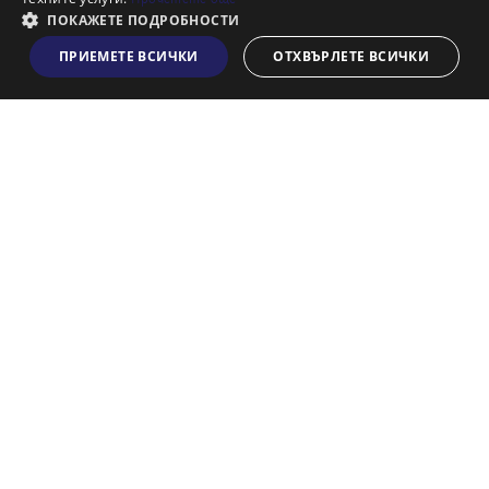
Франчайз
ПОКАЖЕТЕ ПОДРОБНОСТИ
Блог
ПРИЕМЕТЕ ВСИЧКИ
ОТХВЪРЛЕТЕ ВСИЧКИ
Виж на картата
Искаш ли да получаваш актуална информация за пазара
на недвижими имоти?
Абонирам се
НАЙ-ПОПУЛЯРНИ ТЪРСЕНИЯ:
Общи условия
Политика за "бисквитки"
Политики за поверителност
Политика по качеството
Информация по ЗЗЛПСПООИН
© 2026 Адрес, All rights reserved. Website by
& VJSoft
Kipo