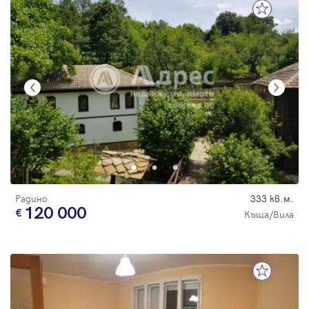
Радино
333 кв.м.
120 000
Къща/Вила