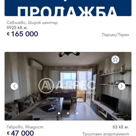
Севлиево, Широк център
9925 кв.м.
165 000
Парцел/Терен
Габрово, Младост
63 кв.м.
47 000
Тристаен апартамент