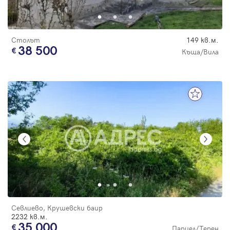
Столът
149 кв.м.
38 500
Къща/Вила
Севлиево, Крушевски баир
2232 кв.м.
35 000
Парцел/Терен