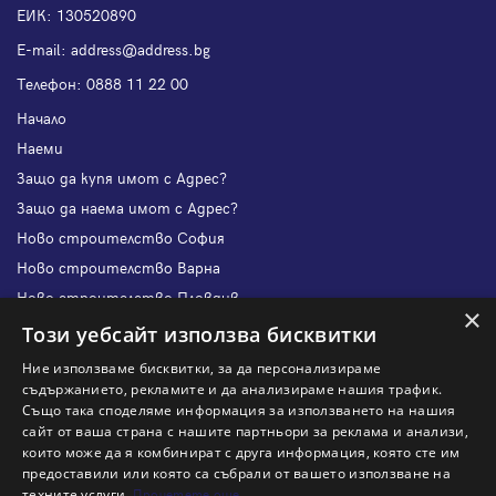
ЕИК: 130520890
Е-mail:
address@address.bg
Телефон:
0888 11 22 00
Начало
Наеми
Защо да купя имот с Адрес?
Защо да наема имот с Адрес?
Ново строителство София
Ново строителство Варна
Ново строителство Пловдив
×
Ново строителство Бургас
Този уебсайт използва бисквитки
Защо да продам имот с Адрес?
Ние използваме бисквитки, за да персонализираме
Защо да отдам имот с Адрес?
съдържанието, рекламите и да анализираме нашия трафик.
Също така споделяме информация за използването на нашия
Наши офиси
сайт от ваша страна с нашите партньори за реклама и анализи,
Кариери
които може да я комбинират с друга информация, която сте им
предоставили или която са събрали от вашето използване на
Кои сме ние?
техните услуги.
Прочетете още