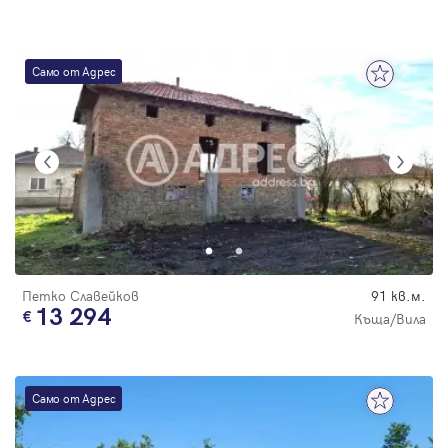
Само от Адрес
Петко Славейков
91 кв.м.
13 294
Къща/Вила
Само от Адрес