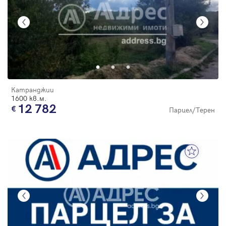
Катранджии
1600 кв.м.
12 782
Парцел/Терен