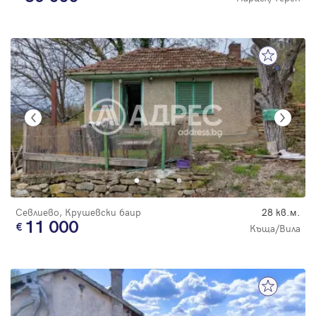
Севлиево, Крушевски баир
28 кв.м.
11 000
Къща/Вила