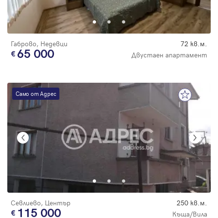
Парола
Габрово, Недевци
72 кв.м.
65 000
Двустаен апартамент
Вход с имейл
Само от Адрес
Забравена парола
Регистрация
Севлиево, Център
250 кв.м.
115 000
Къща/Вила