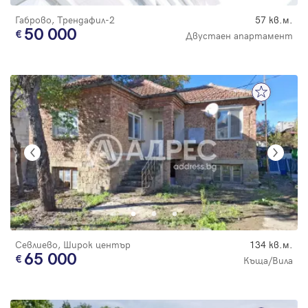
Габрово, Трендафил-2
57 кв.м.
50 000
Двустаен апартамент
Севлиево, Широк център
134 кв.м.
65 000
Къща/Вила