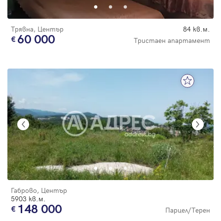
Трявна, Център
84 кв.м.
60 000
Тристаен апартамент
Габрово, Център
5903 кв.м.
148 000
Парцел/Терен