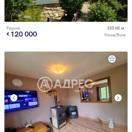
Радино
333 кв.м.
120 000
Къща/Вила