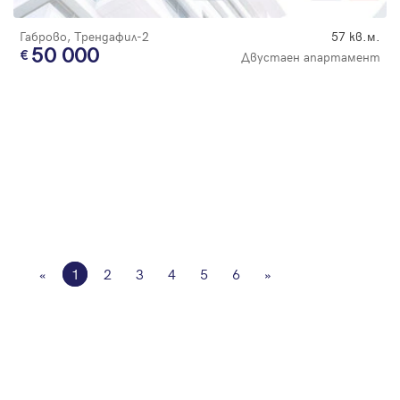
Габрово, Трендафил-2
57 кв.м.
50 000
Двустаен апартамент
«
1
2
3
4
5
6
»