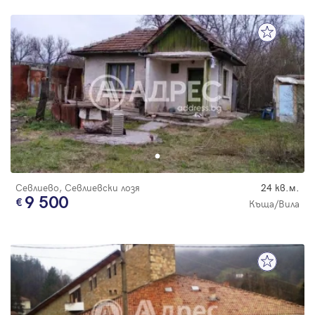
Севлиево, Севлиевски лозя
24 кв.м.
9 500
Къща/Вила