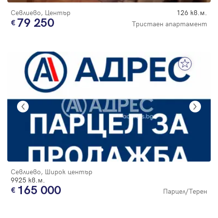
Севлиево, Център
126 кв.м.
79 250
Тристаен апартамент
Севлиево, Широк център
9925 кв.м.
165 000
Парцел/Терен