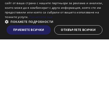
сайт от ваша страна с нашите партньори за реклама и анализи,
Кариери
които може да я комбинират с друга информация, която сте им
предоставили или която са събрали от вашето използване на
Кои сме ние?
техните услуги.
Прочетете още
Франчайз
ПОКАЖЕТЕ ПОДРОБНОСТИ
Блог
ПРИЕМЕТЕ ВСИЧКИ
ОТХВЪРЛЕТЕ ВСИЧКИ
Виж на картата
Искаш ли да получаваш актуална информация за пазара
на недвижими имоти?
Абонирам се
НАЙ-ПОПУЛЯРНИ ТЪРСЕНИЯ:
Общи условия
Политика за "бисквитки"
Политики за поверителност
Политика по качеството