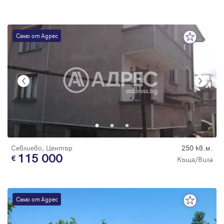
Само от Адрес
Севлиево, Център
250 кв.м.
115 000
Къща/Вила
Само от Адрес