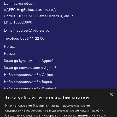
Централен офис:
АДРЕС Недвижими имоти АД
София - 1000, пл. Света Неделя 4, ет. 6
ЕИК: 130520890
Е-mail:
address@address.bg
Телефон:
0888 11 22 00
Начало
Наеми
Защо да купя имот с Адрес?
Защо да наема имот с Адрес?
Ново строителство София
Ново строителство Варна
Ново строителство Пловдив
×
Ново строителство Бургас
Този уебсайт използва бисквитки
Защо да продам имот с Адрес?
Ние използваме бисквитки, за да персонализираме
Защо да отдам имот с Адрес?
съдържанието, рекламите и да анализираме нашия трафик.
Също така споделяме информация за използването на нашия
Наши офиси