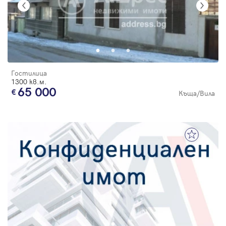
Гостилица
1300 кв.м.
65 000
Къща/Вила