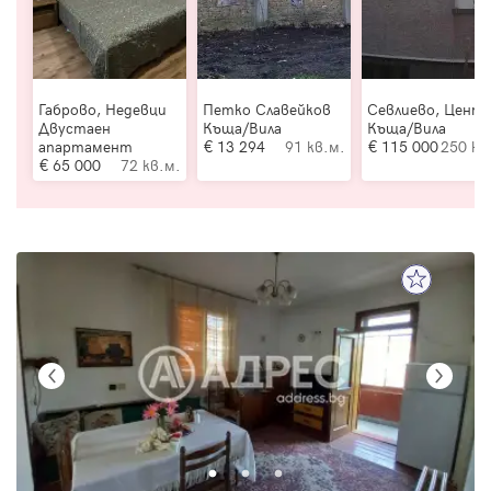
Габрово, Недевци
Петко Славейков
Севлиево, Цент
Двустаен
Къща/Вила
Къща/Вила
апартамент
13 294
91 кв.м.
115 000
250 кв
65 000
72 кв.м.