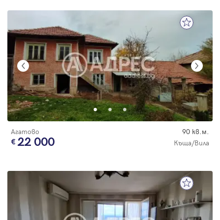
Агатово
90 кв.м.
22 000
Къща/Вила