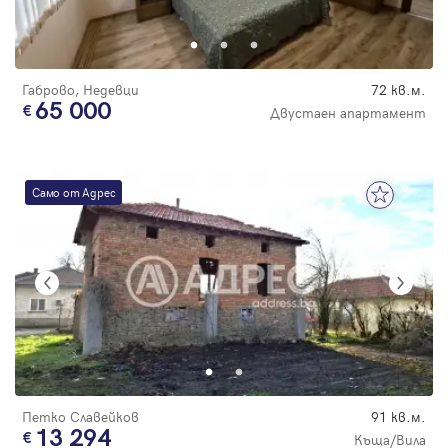
Парола
Габрово, Недевци
72 кв.м.
65 000
Двустаен апартамент
Вход с имейл
Само от Адрес
Забравена парола
Регистрация
Петко Славейков
91 кв.м.
13 294
Къща/Вила