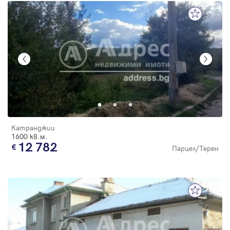
Катранджии
1600 кв.м.
12 782
Парцел/Терен