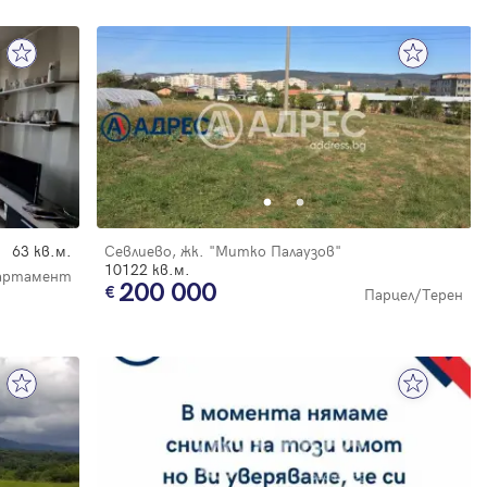
63 кв.м.
Севлиево, жк. "Митко Палаузов"
10122 кв.м.
партамент
200 000
Парцел/Терен