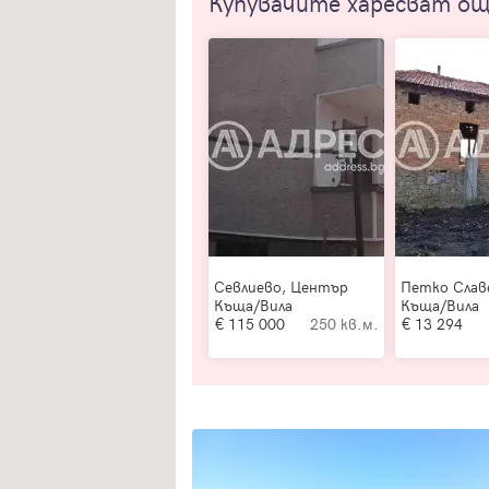
Купувачите харесват о
Севлиево, Център
Петко Слав
Къща/Вила
Къща/Вила
115 000
250 кв.м.
13 294