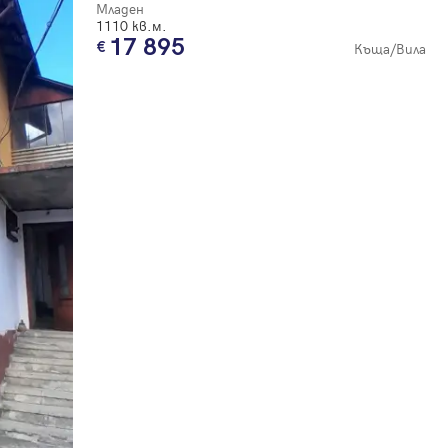
Младен
1110 кв.м.
17 895
Къща/Вила
е