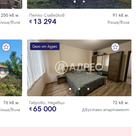
250 кв.м.
Петко Славейков
91 кв.м.
13 294
Къща/Вила
Къща/Вила
Само от Адрес
76 кв.м.
Габрово, Недевци
72 кв.м.
65 000
Къща/Вила
Двустаен апартамент