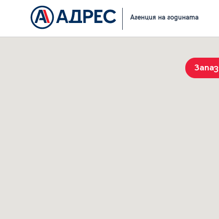
Начало
Резултати от търсене
Агенция на годината
Запа
История на търсенията