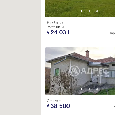
Кръвеник
3922 кв.м.
24 031
Пар
Столът
38 500