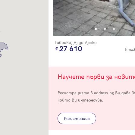
Благодарим ви! Очаквайте скоро да се свържем с вас!
регистрацията.
Имейл
Парола
Габрово, Дядо Дянко
27 610
Етаж
Вход с имейл
Забравена парола
Научете първи за нови
Регистрация
Регистрацията в address.bg Ви дава 
който Ви интересува.
Регистрация