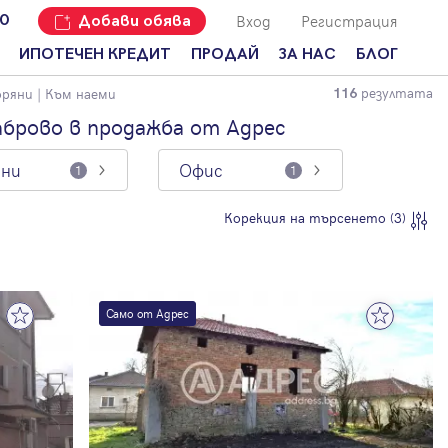
Вход
Регистрация
00
Добави обява
ИПОТЕЧЕН КРЕДИТ
ПРОДАЙ
ЗА НАС
БЛОГ
резултата
оряни
| Към наеми
116
Добави
Наши офиси
За продавачи
обява
аброво в продажба от Адрес
Кариери
За купувачи
Защо да
яни
Офис
продам
1
1
Кои сме ние?
Ипотечно
имот с
кредитиране
Адрес?
Мениджмънт
Корекция на търсенето (3)
За
наемодатели
Address Run
За
Франчайз
наематели
Само от Адрес
Често
Анализ на
задавани
пазара
въпроси
Новини