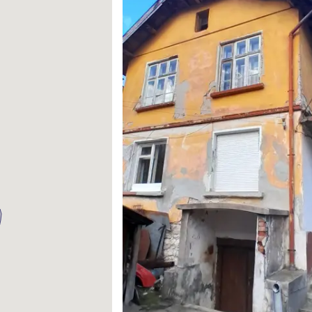
Вход
Влезте с профила си, за да разгледате повече снимки и да получит
по-подробна информация.
Продължи с Facebook
Продължи с Google
Успех!
Успех!
или влезте с имейл
Благодарим ви! Проверете имейл адрес си, за да активирате