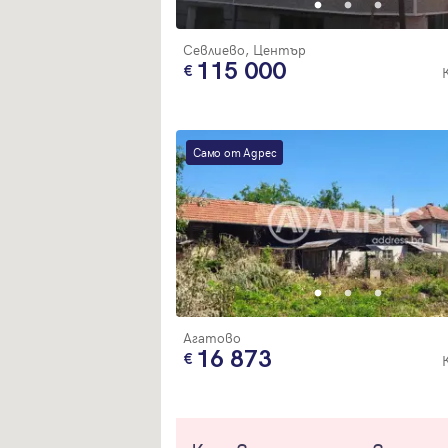
Севлиево, Център
115 000
Само от Адрес
Агатово
16 873