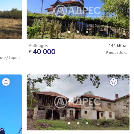
Ловнидол
144 кв.м.
40 000
Къща/Вила
цел/Терен