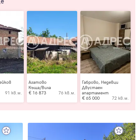
ще
ейков
Агатово
Габрово, Недевци
Къща/Вила
Двустаен
91 кв.м.
16 873
76 кв.м.
апартамент
65 000
72 кв.м.