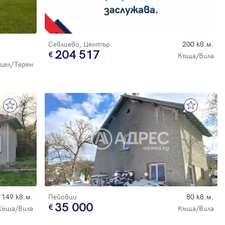
Севлиево, Център
200 кв.м.
204 517
Къща/Вила
цел/Терен
149 кв.м.
Пейовци
80 кв.м.
35 000
Къща/Вила
Къща/Вила