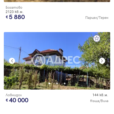
Богатово
2123 кв.м.
5 880
Парцел/Терен
Ловнидол
144 кв.м.
40 000
Къща/Вила