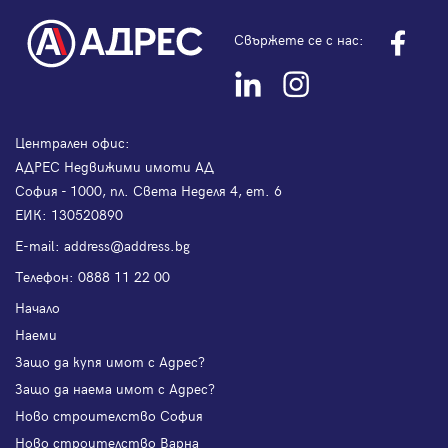
Свържете се с нас:
Централен офис:
АДРЕС Недвижими имоти АД
София - 1000, пл. Света Неделя 4, ет. 6
ЕИК: 130520890
Е-mail:
address@address.bg
Телефон:
0888 11 22 00
Начало
Наеми
Защо да купя имот с Адрес?
Защо да наема имот с Адрес?
Ново строителство София
Ново строителство Варна