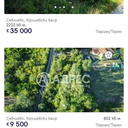
Севлиево, Крушевски баир
2232 кв.м.
35 000
Парцел/Терен
Севлиево, Крушевски баир
802 кв.м.
9 500
Парцел/Терен