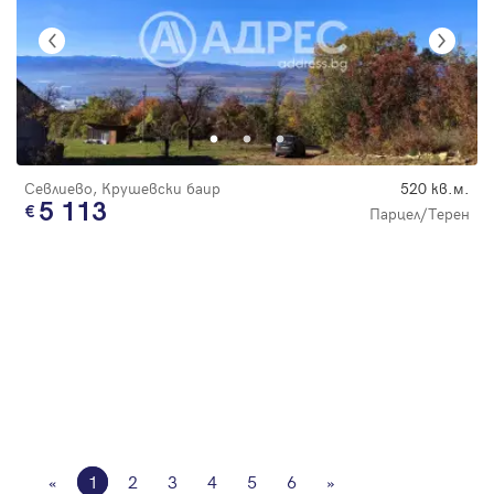
Севлиево, Крушевски баир
520 кв.м.
5 113
Парцел/Терен
«
1
2
3
4
5
6
»