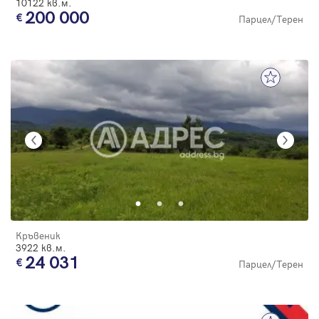
10122 кв.м.
200 000
Парцел/Терен
Кръвеник
3922 кв.м.
24 031
Парцел/Терен