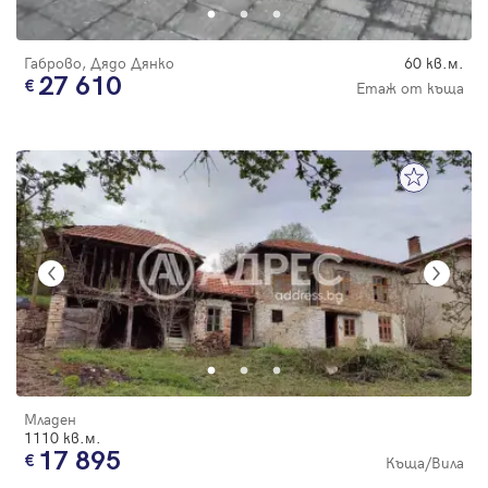
Габрово, Дядо Дянко
60 кв.м.
27 610
Етаж от къща
Младен
1110 кв.м.
17 895
Къща/Вила