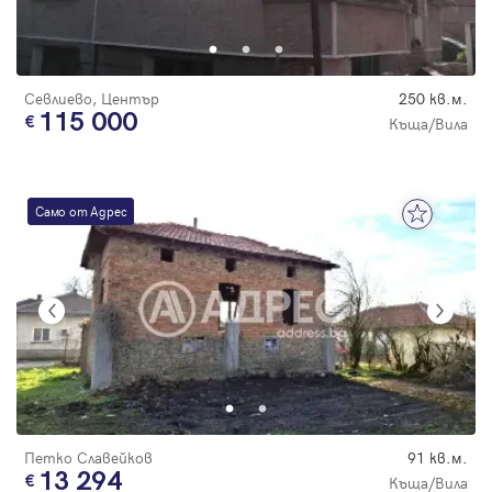
Парола
Севлиево, Център
250 кв.м.
115 000
Къща/Вила
Вход с имейл
Само от Адрес
Забравена парола
Регистрация
Петко Славейков
91 кв.м.
13 294
Къща/Вила