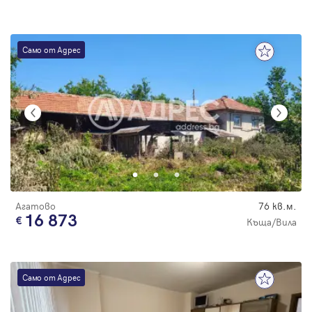
Само от Адрес
Агатово
76 кв.м.
16 873
Къща/Вила
Само от Адрес