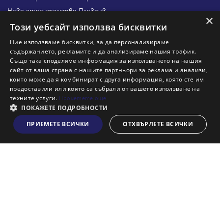
Ново строителство Пловдив
×
Ново строителство Бургас
Този уебсайт използва бисквитки
Защо да продам имот с Адрес?
Ние използваме бисквитки, за да персонализираме
Защо да отдам имот с Адрес?
съдържанието, рекламите и да анализираме нашия трафик.
Също така споделяме информация за използването на нашия
Наши офиси
сайт от ваша страна с нашите партньори за реклама и анализи,
Кариери
които може да я комбинират с друга информация, която сте им
предоставили или която са събрали от вашето използване на
Кои сме ние?
техните услуги.
Прочетете още
Франчайз
ПОКАЖЕТЕ ПОДРОБНОСТИ
Блог
ПРИЕМЕТЕ ВСИЧКИ
ОТХВЪРЛЕТЕ ВСИЧКИ
Виж на картата
Искаш ли да получаваш актуална информация за пазара
на недвижими имоти?
Абонирам се