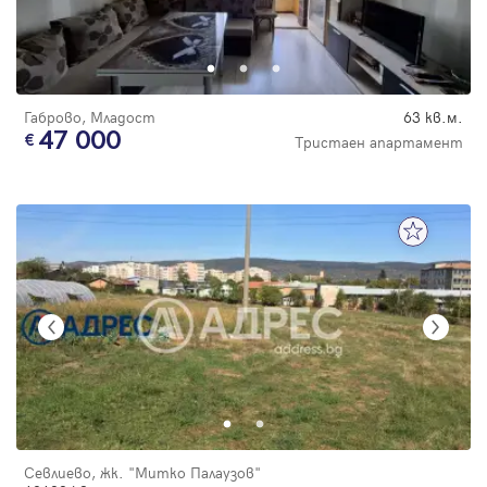
Габрово, Младост
63 кв.м.
47 000
Тристаен апартамент
Севлиево, жк. "Митко Палаузов"