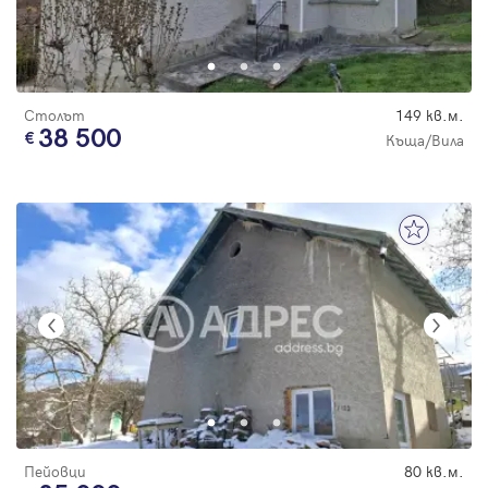
Столът
149 кв.м.
38 500
Къща/Вила
Пейовци
80 кв.м.