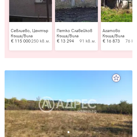
Севлиево, Център
Петко Славейков
Агатово
Къща/Вила
Къща/Вила
Къща/Вила
115 000
250 кв.м.
13 294
91 кв.м.
16 873
76 кв