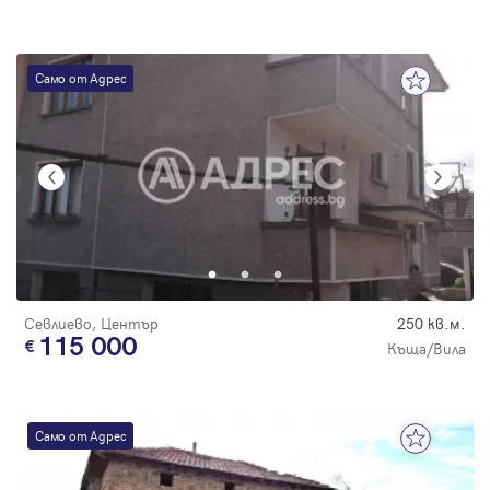
Само от Адрес
Севлиево, Център
250 кв.м.
115 000
Къща/Вила
Само от Адрес