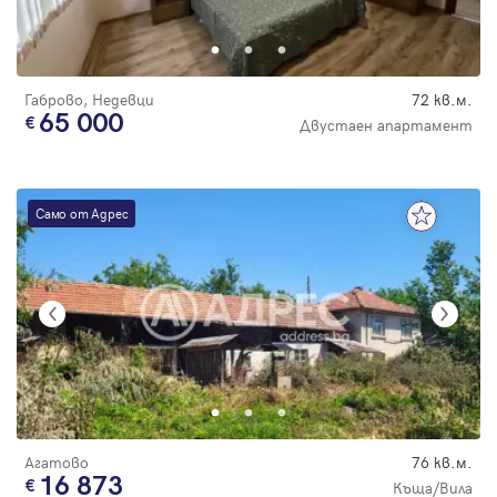
Парола
Габрово, Недевци
72 кв.м.
65 000
Двустаен апартамент
Вход с имейл
Само от Адрес
Забравена парола
Регистрация
Агатово
76 кв.м.
16 873
Къща/Вила