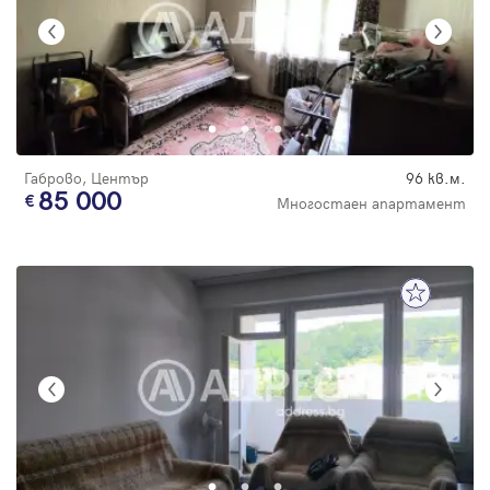
Габрово, Център
96 кв.м.
85 000
Многостаен апартамент