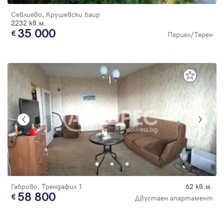
Севлиево, Крушевски баир
2232 кв.м.
35 000
Парцел/Терен
Габрово, Трендафил 1
62 кв.м.
58 800
Двустаен апартамент