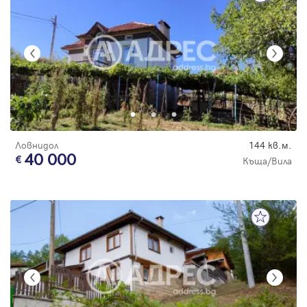
Ловнидол
144 кв.м.
40 000
Къща/Вила