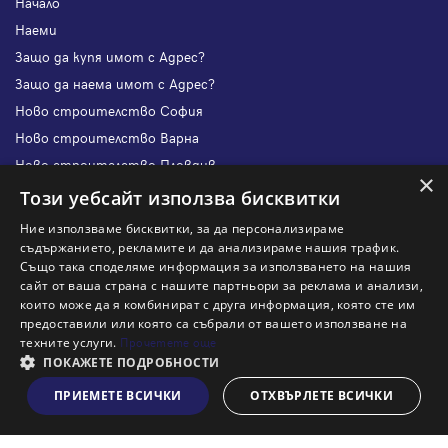
Начало
Наеми
Защо да купя имот с Адрес?
Защо да наема имот с Адрес?
Ново строителство София
Ново строителство Варна
Ново строителство Пловдив
×
Ново строителство Бургас
Този уебсайт използва бисквитки
Защо да продам имот с Адрес?
Ние използваме бисквитки, за да персонализираме
Защо да отдам имот с Адрес?
съдържанието, рекламите и да анализираме нашия трафик.
Също така споделяме информация за използването на нашия
Наши офиси
сайт от ваша страна с нашите партньори за реклама и анализи,
Кариери
които може да я комбинират с друга информация, която сте им
предоставили или която са събрали от вашето използване на
Кои сме ние?
техните услуги.
Прочетете още
Франчайз
ПОКАЖЕТЕ ПОДРОБНОСТИ
Блог
ПРИЕМЕТЕ ВСИЧКИ
ОТХВЪРЛЕТЕ ВСИЧКИ
Виж на картата
Искаш ли да получаваш актуална информация за пазара
на недвижими имоти?