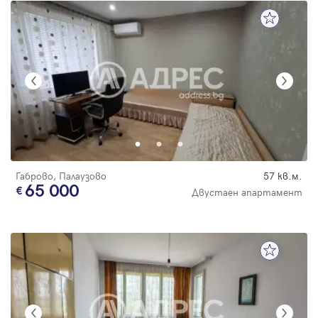
Габрово, Палаузово
57 кв.м.
65 000
Двустаен апартамент