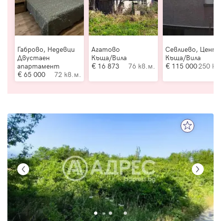
Габрово, Недевци
Агатово
Севлиево, Цент
Двустаен
Къща/Вила
Къща/Вила
апартамент
16 873
76 кв.м.
115 000
250 кв
65 000
72 кв.м.