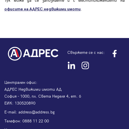
Тук може да се запознаете и с местоположението на
.
офисите на АДРЕС
недвижими имоти
Свържете се с нас:
Централен офис:
АДРЕС Недвижими имоти АД
София - 1000, пл. Света Неделя 4, ет. 6
ЕИК: 130520890
Е-mail:
address@address.bg
Телефон:
0888 11 22 00