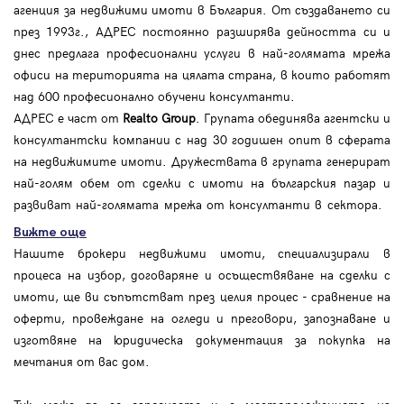
агенция за недвижими имоти в България. От създаването си
през 1993г., АДРЕС постоянно разширява дейността си и
днес предлага професионални услуги в най-голямата мрежа
офиси на територията на цялата страна, в които работят
над 600 професионално обучени консултанти.
АДРЕС е част от
Realto Group
. Групата обединява агентски и
консултантски компании с над 30 годишен опит в сферата
на недвижимите имоти. Дружествата в групата генерират
най-голям обем от сделки с имоти на българския пазар и
развиват най-голямата мрежа от консултанти в сектора.
Вижте още
Нашите брокери недвижими имоти, специализирали в
процеса на избор, договаряне и осъществяване на сделки с
имоти, ще ви съпътстват през целия процес - сравнение на
оферти, провеждане на огледи и преговори, запознаване и
изготвяне на юридическа документация за покупка на
мечтания от вас дом.