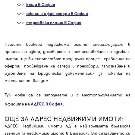
<>>
къщи в София
<>>
офиси и офис сгради в София
<>>
търговски площи в София
Нашите брокери недвижими имоти, специализирали в
процеса на избор, договаряне и осъществяване на сделки с
имоти, ще ви съпътстват през целия процес - сравнение на
оферти, провеждане на огледи и преговори, запознаване и
изготвяне на юридическа документация за покупка на
мечтания от вас дом.
Тук може да се запознаете и с местоположението на
.
офисите на АДРЕС в София
ОЩЕ ЗА АДРЕС НЕДВИЖИМИ ИМОТИ:
АДРЕС Недвижими имоти АД е най-голямата българска
агенция за недвижими имоти в България. От създаването си