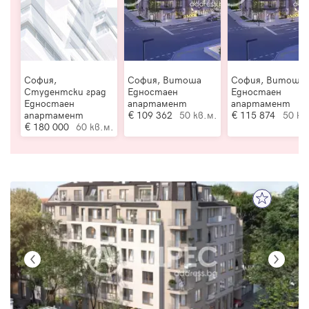
София,
София, Витоша
София, Витоша
Студентски град
Едностаен
Едностаен
Едностаен
апартамент
апартамент
апартамент
109 362
50 кв.м.
115 874
50 кв
180 000
60 кв.м.