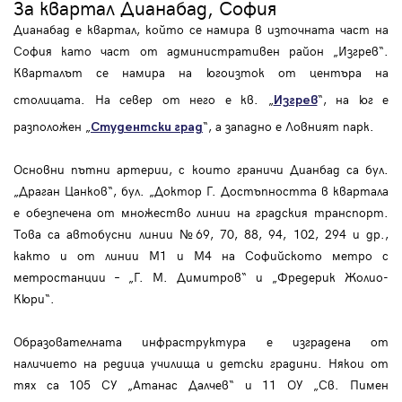
За квартал Дианабад, София
Дианабад е квартал, който се намира в източната част на
София като част от административен район „Изгрев“.
Кварталът се намира на югоизток от центъра на
столицата. На север от него е кв. „
“, на юг е
Изгрев
разположен „
“, а западно е Ловният парк.
Студентски град
Основни пътни артерии, с които граничи Дианбад са бул.
„Драган Цанков“, бул. „Доктор Г. Достъпността в квартала
е обезпечена от множество линии на градския транспорт.
Това са автобусни линии №69, 70, 88, 94, 102, 294 и др.,
както и от линии М1 и М4 на Софийското метро с
метростанции – „Г. М. Димитров“ и „Фредерик Жолио-
Кюри“.
Образователната инфраструктура е изградена от
наличието на редица училища и детски градини. Някои от
тях са 105 СУ „Атанас Далчев“ и 11 ОУ „Св. Пимен