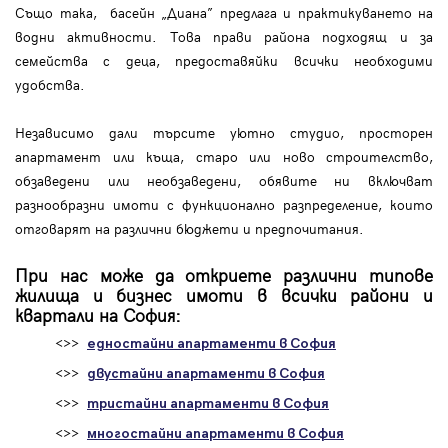
Също така, басейн „Диана” предлага и практикуването на
водни активности. Това прави района подходящ и за
семейства с деца, предоставяйки всички необходими
удобства.
Независимо дали търсите уютно студио, просторен
апартамент или къща, старо или ново строителство,
обзаведени или необзаведени, обявите ни включват
разнообразни имоти с функционално разпределение, които
отговарят на различни бюджети и предпочитания.
При нас може да откриете различни типове
жилища и бизнес имоти в всички райони и
квартали на София:
<>>
едностайни апартаменти в София
<>>
двустайни апартаменти в София
<>>
тристайни апартаменти в София
<>>
многостайни апартаменти в София