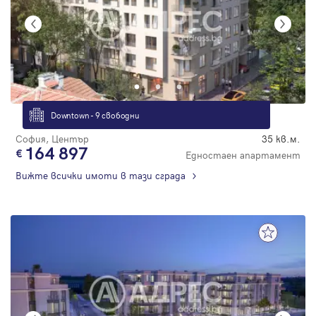
Downtown - 9 свободни
София, Център
35 кв.м.
164 897
Едностаен апартамент
Вижте всички имоти в тази сграда