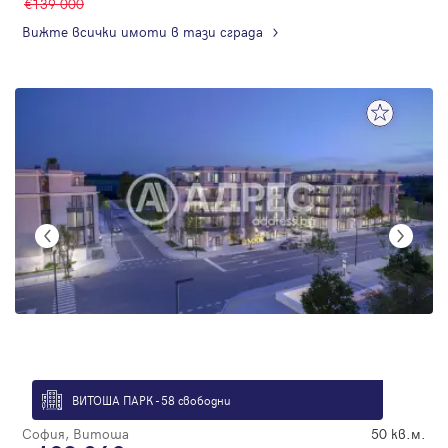
139 000
Вижте всички имоти в тази сграда
ВИТОША ПАРК - 58 свободни
София, Витоша
50 кв.м.