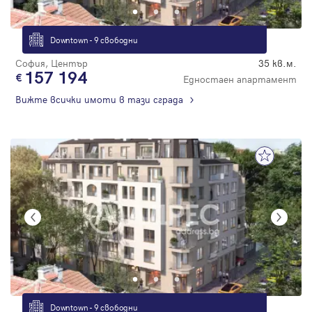
Downtown - 9 свободни
София, Център
35 кв.м.
157 194
Едностаен апартамент
Вижте всички имоти в тази сграда
Downtown - 9 свободни