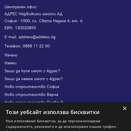
Централен офис:
АДРЕС Недвижими имоти АД
София - 1000, пл. Света Неделя 4, ет. 6
ЕИК: 130520890
Е-mail:
address@address.bg
Телефон:
0888 11 22 00
Начало
Наеми
Защо да купя имот с Адрес?
Защо да наема имот с Адрес?
Ново строителство София
Ново строителство Варна
Ново строителство Пловдив
×
Ново строителство Бургас
Този уебсайт използва бисквитки
Защо да продам имот с Адрес?
Ние използваме бисквитки, за да персонализираме
Защо да отдам имот с Адрес?
съдържанието, рекламите и да анализираме нашия трафик.