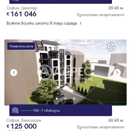
София, Център
35 кв.м.
161 046
Едностаен апартамент
Вижте всички имоти в тази сграда
Намалена цена
–––––––104 - 7 свободни
София, Банишора
60 кв.м.
125 000
Едностаен апартамент