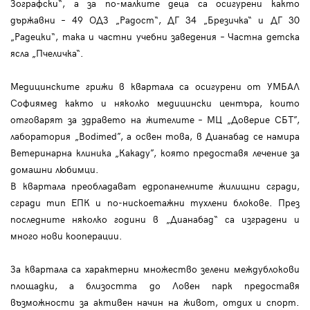
Зографски“, а за по-малките деца са осигурени както
държавни – 49 ОДЗ „Радост“, ДГ 34 „Брезичка“ и ДГ 30
„Радецки“, така и частни учебни заведения – Частна детска
ясла „Пчеличка“.
Медицинските грижи в квартала са осигурени от УМБАЛ
Софиямед както и няколко медицински центъра, които
отговарят за здравето на жителите – МЦ „Доверие СБТ”,
лаборатория „Bodimed”, a освен това, в Дианабад се намира
Ветеринарна клиника „Какаду”, която предоставя лечение за
домашни любимци.
В квартала преобладават едропанелните жилищни сгради,
сгради тип ЕПК и по-нискоетажни тухлени блокове. През
последните няколко години в „Дианабад“ са изградени и
много нови кооперации.
За квартала са характерни множество зелени междублокови
площадки, а близостта до Ловен парк предоставя
възможности за активен начин на живот, отдих и спорт.