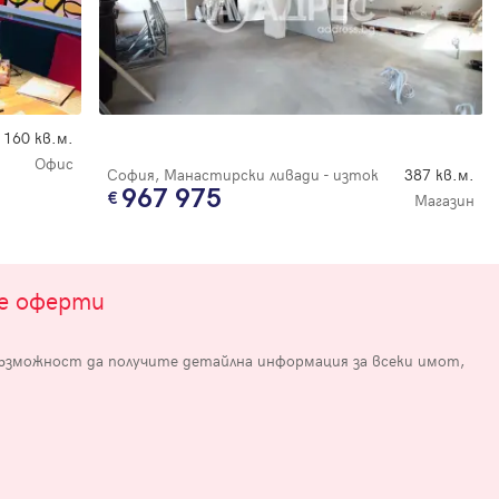
160 кв.м.
Офис
София, Манастирски ливади - изток
387 кв.м.
967 975
Магазин
е
те оферти
възможност да получите детайлна информация за всеки имот,