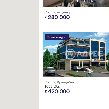
София, Лозенец
280 000
Само от Адрес
София, Враждебна
1068 кв.м.
420 000