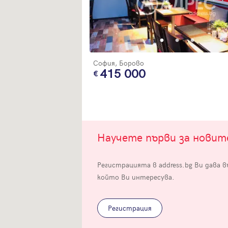
София, Борово
415 000
Вход
Влезте с профила си, за да разгледате повече снимки и да получит
по-подробна информация.
Научете първи за нови
Продължи с Facebook
Регистрацията в address.bg Ви дава 
който Ви интересува.
Продължи с Google
Успех!
Успех!
Регистрация
или влезте с имейл
Благодарим ви! Проверете имейл адрес си, за да активирате