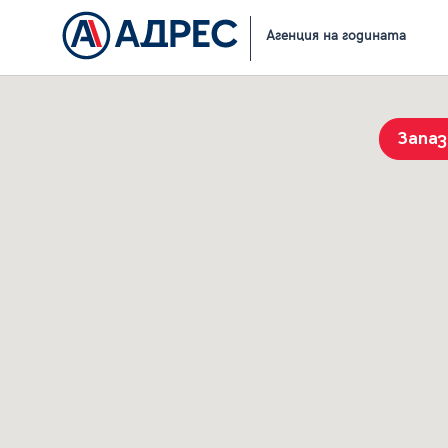
Начало
Резултати от търсене
Агенция на годината
Запа
История на търсенията