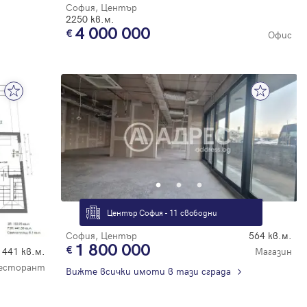
София, Център
2250 кв.м.
4 000 000
Офис
Център София - 11 свободни
София, Център
564 кв.м.
1 800 000
Магазин
441 кв.м.
Ресторант
Вижте всички имоти в тази сграда