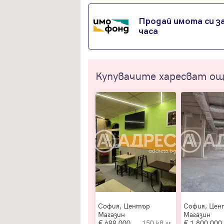
Продай имота си за
часа
Купувачите харесват о
София, Център
София, Цен
Магазин
Магазин
699 000
150 кв.м.
1 800 000