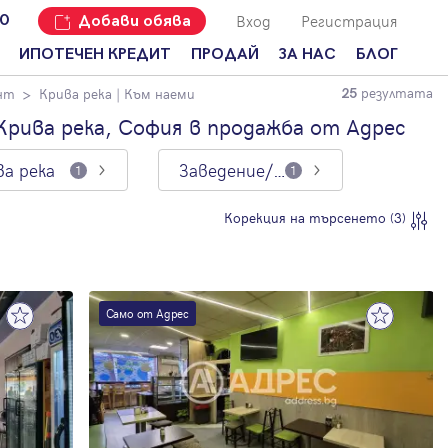
Вход
Регистрация
00
Добави обява
ИПОТЕЧЕН КРЕДИТ
ПРОДАЙ
ЗА НАС
БЛОГ
резултата
нт
Крива река
| Към наеми
25
Добави
Наши офиси
За продавачи
обява
рива река, София в продажба от Адрес
Кариери
За купувачи
Защо да
ва река
Заведение/Ресторант
продам
1
1
Кои сме ние?
Ипотечно
имот с
кредитиране
Адрес?
Мениджмънт
Корекция на търсенето (3)
За
наемодатели
Address Run
За
Франчайз
наематели
Само от Адрес
Често
Анализ на
задавани
пазара
въпроси
Новини