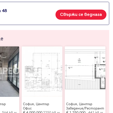
 48
Свържи се веднага
ще
тър
София, Център
София, Център
Офис
Заведение/Ресторант
564 кв.м.
4 000 000
2250 кв.м.
1 250 000
441 кв.м.