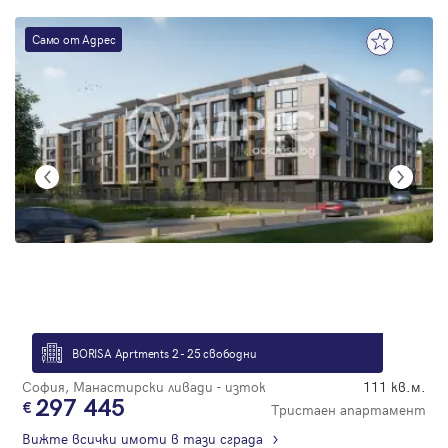
Само от Адрес
BORISA Aprtments 2 - 25 свободни
София, Манастирски ливади - изток
111 кв.м.
297 445
Тристаен апартамент
Вижте всички имоти в тази сграда