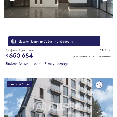
Парола
Вход с имейл
Идеален Център София - 40 свободни
София, Център
117 кв.м.
Забравена парола
650 684
Тристаен апартамент
Вижте всички имоти в тази сграда
Регистрация
Само от Адрес