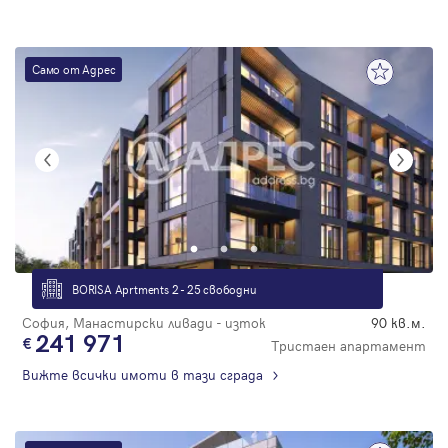
Само от Адрес
BORISA Aprtments 2 - 25 свободни
София, Манастирски ливади - изток
90 кв.м.
241 971
Тристаен апартамент
Вижте всички имоти в тази сграда