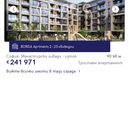
BORISA Aprtments 2 - 25 свободни
София, Манастирски ливади - изток
90 кв.м.
241 971
Тристаен апартамент
Вижте всички имоти в тази сграда