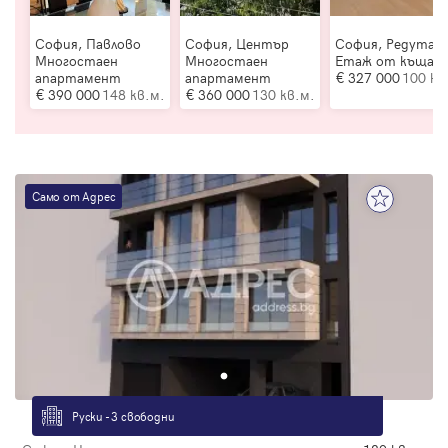
София, Павлово
София, Център
София, Редута
Многостаен
Многостаен
Етаж от къща
апартамент
апартамент
327 000
100 кв
390 000
148 кв.м.
360 000
130 кв.м.
Само от Адрес
Руски - 3 свободни