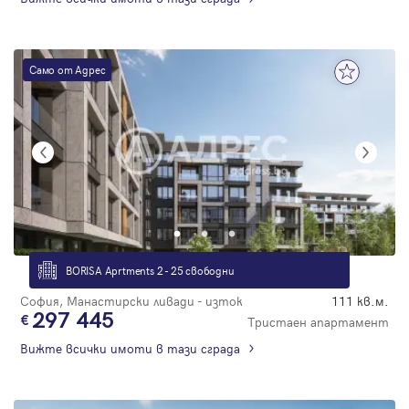
Само от Адрес
BORISA Aprtments 2 - 25 свободни
София, Манастирски ливади - изток
111 кв.м.
297 445
Тристаен апартамент
Вижте всички имоти в тази сграда