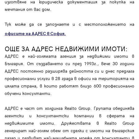
изготвяне на юридическа документация за покупка на
мечтания от вас дом.
Тук може да се запознаете и с местоположението на
офисите на АДРЕС в София.
ОЩЕ ЗА АДРЕС НЕДВИЖИМИ ИМОТИ:
АДРЕС е най-голямата агенция за недвижими имоти в
България. От създаването си през 1993г., вече 30 години
АДРЕС постоянно разширява дейността си и днес предлага
професионални услуги в 28 града в офиси на територията на
цялата страна, в които работят близо 600 професионално
обучени консултанти.
АДРЕС е част от холдинга Realto Group. Групата обединява
агентски и консултантски компании в сферата на
недвижимите имоти. Дружествата в Realto Group
генерират най-голям обем от сделки с имоти на българския
пазар и развиват най-мащабната мрежа от консултанти в