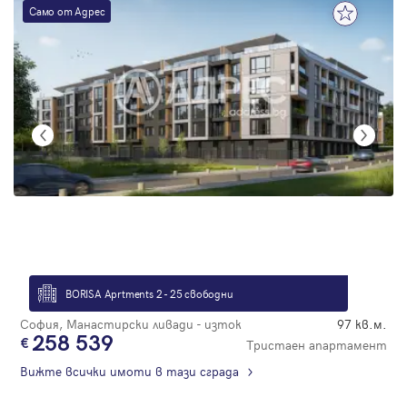
Само от Адрес
BORISA Aprtments 2 - 25 свободни
София, Манастирски ливади - изток
97 кв.м.
258 539
Тристаен апартамент
Вижте всички имоти в тази сграда