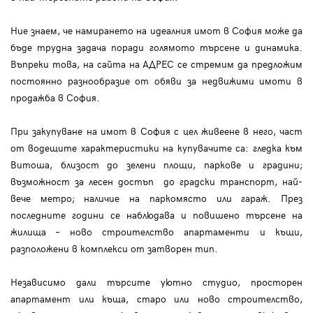
Ние знаем, че намирането на идеалния имот в София може да
бъде трудна задача поради голямото търсене и динамика.
Въпреки това, на сайта на АДРЕС се стремим да предложим
постоянно разнообразие от обяви за недвижими имоти в
продажба в София.
При закупуване на имот в София с цел живеене в него, част
от водещите характеристики на купувачите са: гледка към
Витоша, близост до зелени площи, паркове и градини;
възможност за лесен достъп до градски транспорт, най-
вече метро; наличие на паркомясто или гараж. През
последните години се наблюдава и повишено търсене на
жилища – ново строителство апартаменти и къщи,
разположени в комплекси от затворен тип.
Независимо дали търсите уютно студио, просторен
апартамент или къща, старо или ново строителство,