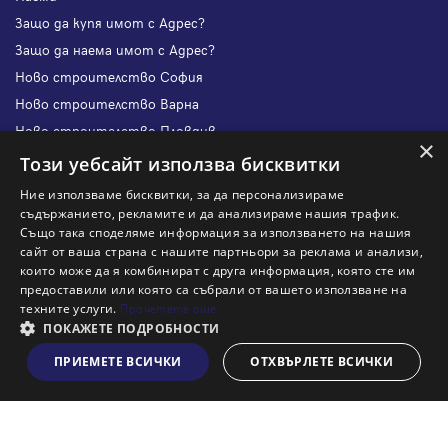
Защо да купя имот с Адрес?
Защо да наема имот с Адрес?
Ново строителство София
Ново строителство Варна
Ново строителство Пловдив
×
Ново строителство Бургас
Този уебсайт използва бисквитки
Защо да продам имот с Адрес?
Ние използваме бисквитки, за да персонализираме
Защо да отдам имот с Адрес?
съдържанието, рекламите и да анализираме нашия трафик.
Също така споделяме информация за използването на нашия
Наши офиси
сайт от ваша страна с нашите партньори за реклама и анализи,
Кариери
които може да я комбинират с друга информация, която сте им
предоставили или която са събрали от вашето използване на
Кои сме ние?
техните услуги.
Прочетете още
Франчайз
ПОКАЖЕТЕ ПОДРОБНОСТИ
Блог
ПРИЕМЕТЕ ВСИЧКИ
ОТХВЪРЛЕТЕ ВСИЧКИ
Виж на картата
Искаш ли да получаваш актуална информация за пазара
на недвижими имоти?