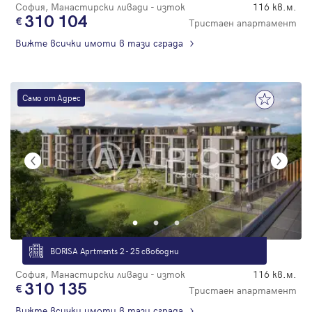
София, Манастирски ливади - изток
116 кв.м.
310 104
Тристаен апартамент
Вижте всички имоти в тази сграда
Само от Адрес
BORISA Aprtments 2 - 25 свободни
София, Манастирски ливади - изток
116 кв.м.
310 135
Тристаен апартамент
Вижте всички имоти в тази сграда