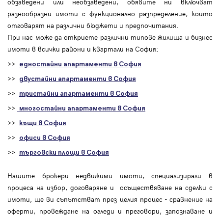
обзаведени или необзаведени, обявите ни включват
разнообразни имоти с функционално разпределение, които
отговарят на различни бюджети и предпочитания.
При нас може да откриете различни типове жилища и бизнес
имоти в всички райони и квартали на София:
>>
едностайни апартаменти в София
>>
двустайни апартаменти в София
>>
тристайни апартаменти в София
>>
многостайни апартаменти в София
>>
къщи в София
>>
офиси в София
>>
търговски площи в София
Нашите брокери недвижими имоти, специализирали в
процеса на избор, договаряне и осъществяване на сделки с
имоти, ще ви съпътстват през целия процес - сравнение на
оферти, провеждане на огледи и преговори, запознаване и