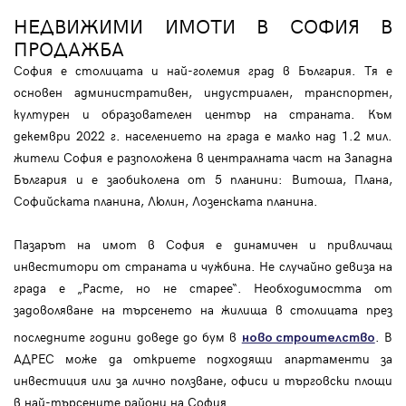
НЕДВИЖИМИ ИМОТИ В СОФИЯ В
ПРОДАЖБА
София е столицата и най-големия град в България. Тя е
основен административен, индустриален, транспортен,
културен и образователен център на страната. Към
декември 2022 г. населението на града е малко над 1.2 мил.
жители София е разположена в централната част на Западна
България и е заобиколена от 5 планини: Витоша, Плана,
Софийската планина, Люлин, Лозенската планина.
Пазарът на имот в София е динамичен и привличащ
инвеститори от страната и чужбина. Не случайно девиза на
града е „Расте, но не старее“. Необходимостта от
задоволяване на търсенето на жилища в столицата през
последните години доведе до бум в
. В
ново строителство
АДРЕС може да откриете подходящи апартаменти за
инвестиция или за лично ползване, офиси и търговски площи
в най-търсените райони на София.