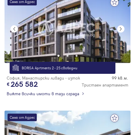
Само от Адрес
BORISA Aprtments 2 - 25 свободни
София, Манастирски ливади - изток
99 кв.м.
265 582
Тристаен апартамент
Вижте всички имоти в тази сграда
Само от Адрес