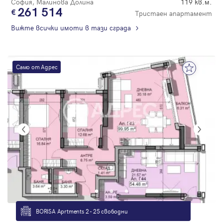
София, Малинова Долина
119 кв.м.
261 514
Тристаен апартамент
Вижте всички имоти в тази сграда
Само от Адрес
BORISA Aprtments 2 - 25 свободни