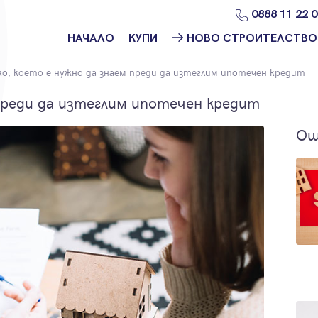
0888 11 22 
НАЧАЛО
КУПИ
НОВО СТРОИТЕЛСТВО
Намери
Ново
ко, което е нужно да знаем преди да изтеглим ипотечен кредит
имот
строителство
София
 преди да изтеглим ипотечен кредит
Защо да купя
имот с
Ново
Ощ
Адрес?
строителство
Варна
Ново
строителство
Пловдив
Ново
строителство
Бургас
Проекти ново
строителство