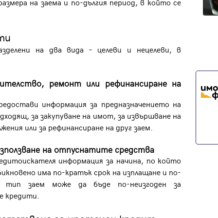
азмера на заема и по-дългия период, в който се
ити
делени на два вида – целеви и нецелеви, в
оителство, ремонт или рефинансиране на
редостави информация за предназначението на
ходящ, за закупуване на имот, за извършване на
жения или за рефинансиране на друг заем.
използване на отпуснатите средства
едитоискателя информация за начина, по който
икновено има по-кратък срок на изплащане и по-
и тип заем може да бъде по-неизгоден за
е кредити.