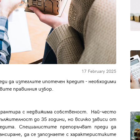
17 February 2025
еди да изтеглите ипотечен кредит - необходими
авите правилния избор.
гарантира с недвижима собственост. Най-често
дължителност до 35 години, но всичко зависи от
редита. Специалистите препоръчват преди да
нсиране, да се запознаете с характеристиките