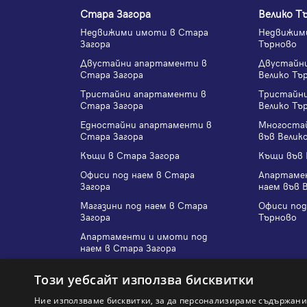
Стара Загора
Велико Т
Недвижими имоти в Стара
Недвижими
Загора
Търново
Двустайни апартаменти в
Двустайн
Стара Загора
Велико Тъ
Тристайни апартаменти в
Тристайн
Стара Загора
Велико Тъ
Едностайни апартаменти в
Многоста
Стара Загора
във Велик
Къщи в Стара Загора
Къщи във 
Офиси под наем в Стара
Апартаме
Загора
наем във 
Магазини под наем в Стара
Офиси под
Загора
Търново
Апартаменти и имоти под
наем в Стара Загора
Този уебсайт използва бисквитки
Всички търсения
Ние използваме бисквитки, за да персонализираме съдържани