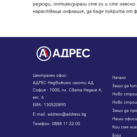
разходи, оптимизирали сте ги и сте наясно
нарастваща инфлация, да бъде покрита от ф
Централен офис:
Начало
АДРЕС Недвижими имоти АД
Защо да куп
София - 1000, пл. Света Неделя 4,
Ново стро
ет. 6
Ново строи
ЕИК: 130520890
Защо да пр
Е-mail:
address@address.bg
Наши офис
Телефон:
0888 11 22 00
Кои сме ние
Блог