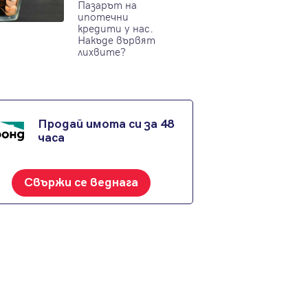
Пазарът на
ипотечни
кредити у нас.
Накъде вървят
лихвите?
Продай имота си за 48
часа
Свържи се веднага