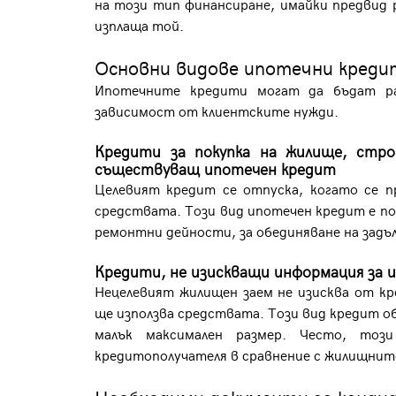
на този тип финансиране, имайки предвид р
изплаща той.
Основни видове ипотечни кред
Ипотечните кредити могат да бъдат раз
зависимост от клиентските нужди.
Кредити за покупка на жилище, стр
съществуващ ипотечен кредит
Целевият кредит се отпуска, когато се п
средствата. Този вид ипотечен кредит е под
ремонтни дейности, за обединяване на задъл
Кредити, не изискващи информация за 
Нецелевият жилищен заем не изисква от кр
ще използва средствата. Този вид кредит об
малък максимален размер. Често, тоз
кредитополучателя в сравнение с жилищнит