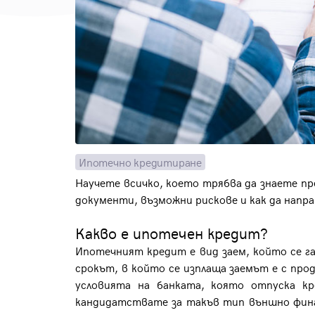
Ипотечно кредитиране
Научете всичко, което трябва да знаете пр
документи, възможни рискове и как да напр
Какво е ипотечен кредит?
Ипотечният кредит е вид заем, който се 
срокът, в който се изплаща заемът е с про
условията на банката, която отпуска к
кандидатствате за такъв тип външно фина