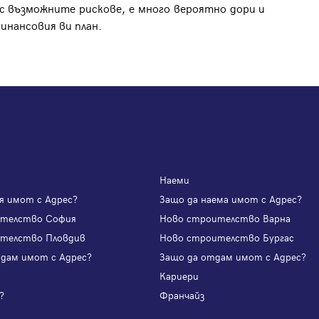
 с възможните рискове, е много вероятно дори и
инансовия ви план.
Наеми
я имот с Адрес?
Защо да наема имот с Адрес?
ителство София
Ново строителство Варна
телство Пловдив
Ново строителство Бургас
одам имот с Адрес?
Защо да отдам имот с Адрес?
и
Кариери
?
Франчайз