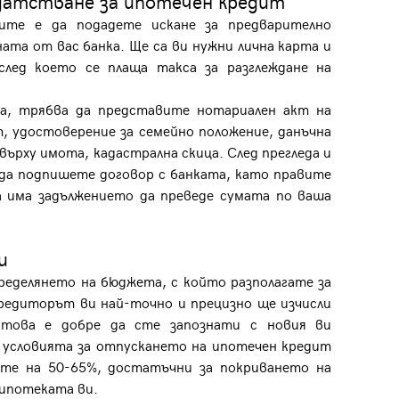
датстване за ипотечен кредит
ите е да подадете искане за предварително
ната от вас банка. Ще са ви нужни лична карта и
 след което се плаща такса за разглеждане на
.
а, трябва да представите нотариален акт на
, удостоверение за семейно положение, данъчна
върху имота, кадастрална скица. След прегледа и
да подпишете договор с банката, като правите
Вход
а има задължението да преведе сумата по ваша
Влезте с профила си, за да разгледате повече снимки и да получит
по-подробна информация.
ти
ределянето на бюджета, с който разполагате за
кредиторът ви най-точно и прецизно ще изчисли
Продължи с Facebook
 това е добре да сте запознати с новия ви
 условията за отпускането на ипотечен кредит
Продължи с Google
ите на 50-65%, достатъчни за покриването на
а ипотеката ви.