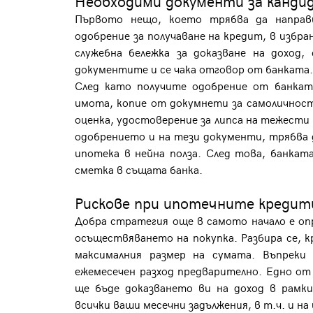
Необходими документи за канди
Първото нещо, което трябва да направ
одобрение за получаване на кредит, в избра
служебна бележка за доказване на доход,
документите и се чака отговор от банката
След като получите одобрение от банкат
имота, копие от докумнети за самоличност
оценка, удостоверение за липса на тежести 
одобрението и на тези документи, трябва 
ипотека в нейна полза. След това, банкат
сметка в същата банка.
Рискове при ипотечните креди
Добра стратегия още в самото начало е оп
осъществяването на покупка. Разбира се, 
максималния размер на сумата. Въпреки
ежемесечен разход предварително. Едно от
ще бъде доказването ви на доход в рамк
всички ваши месечни задължения, в т.ч. и н