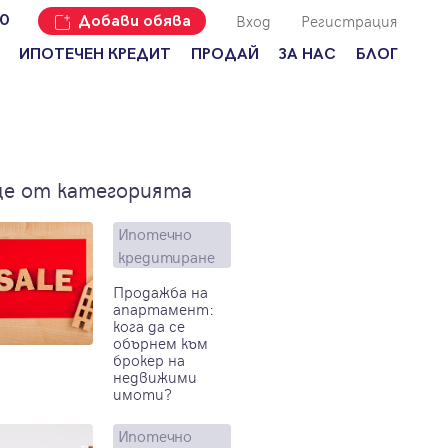
Вход
Регистрация
00
Добави обява
ИПОТЕЧЕН КРЕДИТ
ПРОДАЙ
ЗА НАС
БЛОГ
Добави
Наши офиси
За продавачи
обява
Кариери
За купувачи
Защо да
продам
Кои сме ние?
Ипотечно
е от категорията
имот с
кредитиране
Адрес?
Мениджмънт
За
Ипотечно
наемодатели
Address Run
кредитиране
За
Франчайз
Продажба на
наематели
апартамент:
кога да се
Често
Анализ на
обърнем към
задавани
пазара
брокер на
въпроси
недвижими
имоти?
Новини
Ипотечно