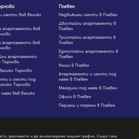
ърново
Плевен
 имоти във Велико
Недвижими имоти в Плевен
Двустайни апартаменти в
и апартаменти във
Плевен
рново
Тристайни апартаменти в
и апартаменти във
Плевен
рново
Едностайни апартаменти в
йни апартаменти
Плевен
о Търново
Къщи в Плевен
Велико Търново
Апартаменти и имоти под
нти и имоти под
наем в Плевен
Велико Търново
Магазини под наем в Плевен
 наем във Велико
Офиси в Плевен
Парцели и терени в Плевен
ето, рекламите и да анализираме нашия трафик. Също така