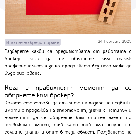
Парола
24 February 2025
Ипотечно кредитиране
Вход с имейл
Разберете какви са предимствата от работата с
брокер, кога да се обърнете към такъв
Забравена парола
професионалист и защо продажбата без него може да
бъде рискована.
Регистрация
Кога е правилният момент да се
обърнете към брокер?
Когато сте готови да стъпите на пазара на недвижи
имоти с продажба на апартамент, значи е натипъл и
номентът да се обърнете към опитен агент по
недвижими имоти, тъй като той има ресурс от
солидни знания и опит в тази област. Ползването на