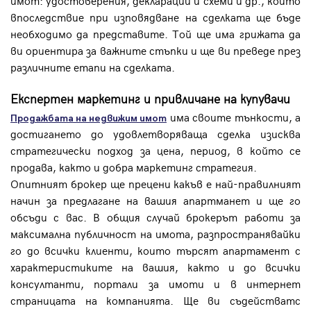
имот: удостоверения, декларации и схеми и др., които
впоследствие при изповядване на сделката ще бъде
необходимо да представите. Той ще има грижата да
ви ориентира за важните стъпки и ще ви преведе през
различните етапи на сделката.
Експертен маркетинг и привличане на купувачи
има своите тънкости, а
Продажбата на недвижим имот
достигането до удовлетворяваща сделка изисква
стратегически подход за цена, период, в който се
продава, както и добра маркетинг стратегия.
Опитният брокер ще прецени какъв е най-правилният
начин за предлагане на вашия апартманет и ще го
обсъди с вас. В общия случай брокерът работи за
максимална публичност на имота, разпространявайки
го до всички клиенти, които търсят апартамент с
характеристиките на вашия, както и до всички
консултанти, портали за имоти и в интернет
страницата на компанията. Ще ви съдействатс