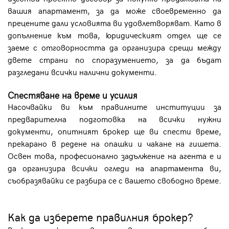
вашия апартамент, за да може своевременно да
прецените дали условията ви удовлетворяват. Като в
допълнение към това, юридическият отдел ще се
заеме с отговорността да организира срещи между
двете страни по споразумението, за да бъдат
разгледани всички налични документи.
Спестяване на време и усилия
Насочвайки ви към правилните институции за
предварителна подготовка на всички нужни
документи, опитният брокер ще ви спести време,
прекарано в редене на опашки и чакане на гишета.
Освен това, професионално задължение на агента е и
да организира всички огледи на апартамента ви,
съобразявайки се разбира се с вашето свободно време.
Как да изберете правилния брокер?