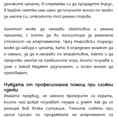
занижите цената, в стремежа си да продадете бързо,
в крайна сметка има шанс да получите много по-малко
за имота си, отколкото той реално струва.
Агентът може да направи обективна и реална
преценка, с която да ви консултира за реалната
стойност на апартамента. Чрез търговски подходи
може да лавира с цената, като в определен момент да
я намали, за да я направи по-атрактивна, както и да
предложи имота на правилните хора, които познава и
знае с какъв бюджет разполагат, и колко могат да
преговарят.
Нуждата от професионална помощ при сложни
сделки
Имайте предвид, че именно брокерите са хората,
които най-добре познават пазара и знаят как да се
реагира във всяка ситуация. Техните съвети при
целия процес по продажбата на апартамент са