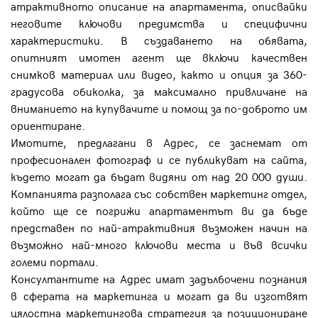
атрактивното описание на апартамента, описвайки
неговите ключови предимства и специфични
характеристики. В създаването на обявата,
опитният имотен агент ще включи качествен
снимков материал или видео, както и опция за 360-
градусова обиколка, за максимално привличане на
вниманието на купувачите и помощ за по-доброто им
ориентиране.
Имотите, предлагани в Адрес, се заснемат от
професионален фотограф и се публикуват на сайта,
където могат да бъдат видяни от над 20 000 души.
Компанията разполага със собствен маркетинг отдел,
който ще се погрижи апартаментът ви да бъде
представен по най-атрактивния възможен начин на
възможно най-много ключови места и във всички
големи портали.
Консултантите на Адрес имат задълбочени познания
в сферата на маркетинга и могат да ви изготвят
цялостна маркетингова стратегия за позициониране