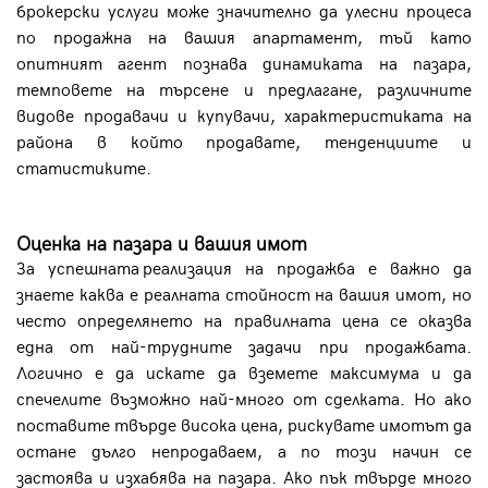
брокерски услуги може значително да улесни процеса
по продажна на вашия апартамент, тъй като
опитният агент познава динамиката на пазара,
темповете на търсене и предлагане, различните
видове продавачи и купувачи, характеристиката на
района в който продавате, тенденциите и
статистиките.
Оценка на пазара и вашия имот
За успешната реализация на продажба е важно да
знаете каква е реалната стойност на вашия имот, но
често определянето на правилната цена се оказва
една от най-трудните задачи при продажбата.
Логично е да искате да вземете максимума и да
спечелите възможно най-много от сделката. Но ако
поставите твърде висока цена, рискувате имотът да
остане дълго непродаваем, а по този начин се
застоява и изхабява на пазара. Ако пък твърде много