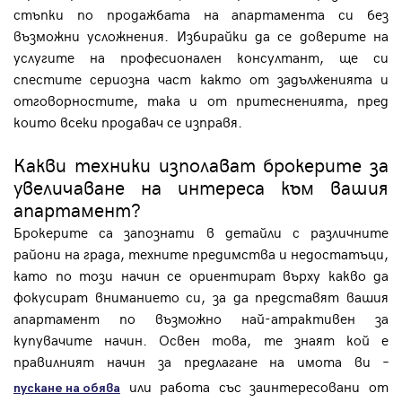
стъпки по продажбата на апартамента си без
възможни усложнения. Избирайки да се доверите на
услугите на професионален консултант, ще си
спестите сериозна част както от задълженията и
отговорностите, така и от притесненията, пред
които всеки продавач се изправя.
Какви техники изполават брокерите за
увеличаване на интереса към вашия
апартамент?
Брокерите са запознати в детайли с различните
райони на града, техните предимства и недостатъци,
като по този начин се ориентират върху какво да
фокусират вниманието си, за да представят вашия
апартамент по възможно най-атрактивен за
купувачите начин. Освен това, те знаят кой е
правилният начин за предлагане на имота ви –
или работа със заинтересовани от
пускане на обява