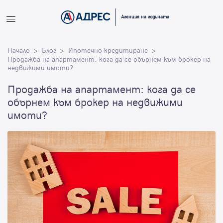
Вход
Агенция на годината
Влезте с профила си, за да разгледате повече снимки и да
Начало
получите по-подробна информация.
Блог
Ипотечно кредитиране
Продажба на апартамент: кога да се обърнем към брокер на
недвижими имоти?
Продължи с Facebook
Продажба на апартамент: кога да се
обърнем към брокер на недвижими
Продължи с Google
имоти?
или влезте с имейл
Имейл