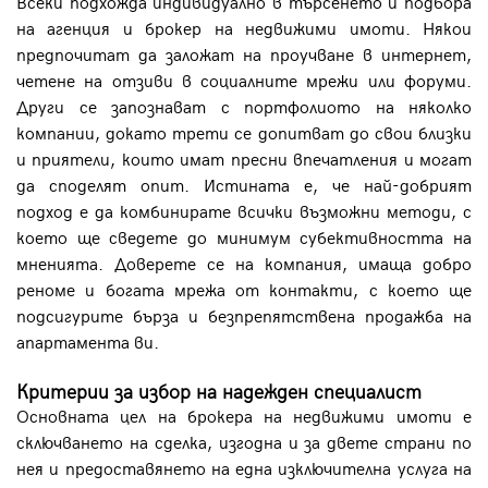
Всеки подхожда индивидуално в търсенето и подбора
на агенция и брокер на недвижими имоти. Някои
предпочитат да заложат на проучване в интернет,
четене на отзиви в социалните мрежи или форуми.
Други се запознават с портфолиото на няколко
компании, докато трети се допитват до свои близки
и приятели, които имат пресни впечатления и могат
да споделят опит. Истината е, че най-добрият
подход е да комбинирате всички възможни методи, с
което ще сведете до минимум субективността на
мненията. Доверете се на компания, имаща добро
реноме и богата мрежа от контакти, с което ще
подсигурите бърза и безпрепятствена продажба на
апартамента ви.
Критерии за избор на надежден специалист
Основната цел на брокера на недвижими имоти е
сключването на сделка, изгодна и за двете страни по
нея и предоставянето на една изключителна услуга на