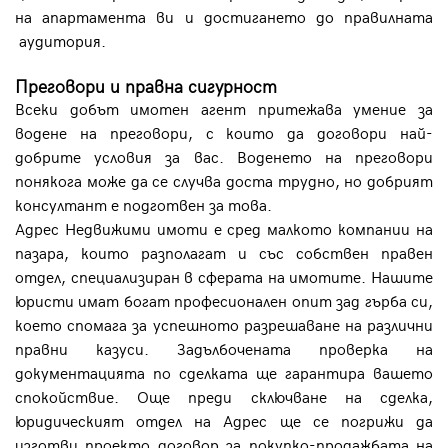
на апартамента ви и достигането до правилната
аудитория.
Преговори и правна сигурност
Всеки добът имотен агент притежава умение за
водене на преговори, с които да договори най-
добрите условия за вас. Воденето на преговори
понякога може да се случва доста трудно, но добрият
консултант е подготвен за това.
Адрес Недвижими имоти е сред малкото компании на
пазара, които разполагат и със собствен правен
отдел, специализиран в сферата на имотите. Нашите
юристи имат богат професионален опит зад гърба си,
което спомага за успешното разрешаване на различни
правни казуси. Задълбочената проверка на
документацията по сделката ще гарантира вашето
спокойствие. Още преди сключване на сделка,
юридическият отдел на Адрес ще се погрижи да
изготви проекто договор за покупко-продажбата на