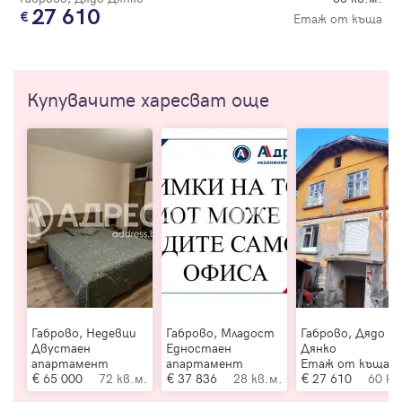
27 610
Етаж от къща
Купувачите харесват още
Габрово, Недевци
Габрово, Младост
Габрово, Дядо
Двустаен
Едностаен
Дянко
апартамент
апартамент
Етаж от къща
65 000
72 кв.м.
37 836
28 кв.м.
27 610
60 кв