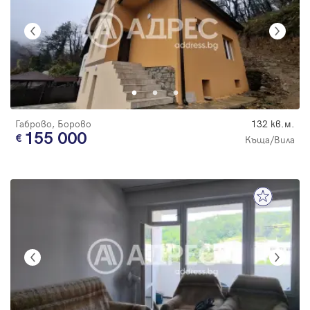
Габрово, Борово
132 кв.м.
155 000
Къща/Вила