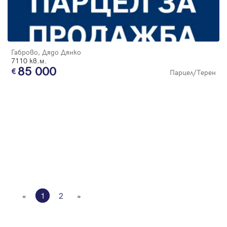
Габрово, Дядо Дянко
7110 кв.м.
85 000
Парцел/Терен
«
1
2
»