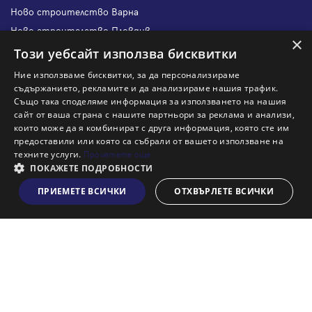
Ново строителство Варна
Ново строителство Пловдив
×
Ново строителство Бургас
Този уебсайт използва бисквитки
Защо да продам имот с Адрес?
Ние използваме бисквитки, за да персонализираме
Защо да отдам имот с Адрес?
съдържанието, рекламите и да анализираме нашия трафик.
Също така споделяме информация за използването на нашия
Наши офиси
сайт от ваша страна с нашите партньори за реклама и анализи,
Кариери
които може да я комбинират с друга информация, която сте им
предоставили или която са събрали от вашето използване на
Кои сме ние?
техните услуги.
Прочетете още
Франчайз
ПОКАЖЕТЕ ПОДРОБНОСТИ
Блог
ПРИЕМЕТЕ ВСИЧКИ
ОТХВЪРЛЕТЕ ВСИЧКИ
Виж на картата
Искаш ли да получаваш актуална информация за пазара
на недвижими имоти?
Абонирам се