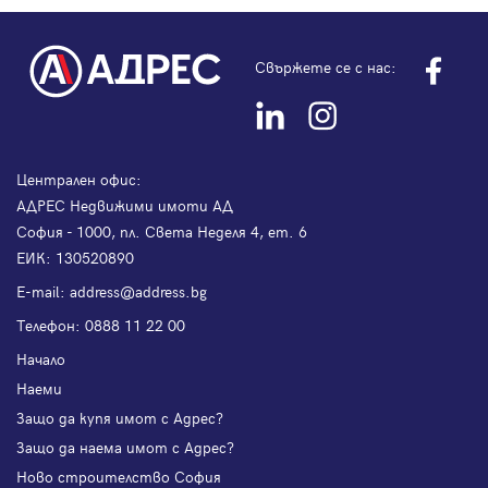
Свържете се с нас:
Централен офис:
АДРЕС Недвижими имоти АД
София - 1000, пл. Света Неделя 4, ет. 6
ЕИК: 130520890
Е-mail:
address@address.bg
Телефон:
0888 11 22 00
Начало
Наеми
Защо да купя имот с Адрес?
Защо да наема имот с Адрес?
Ново строителство София