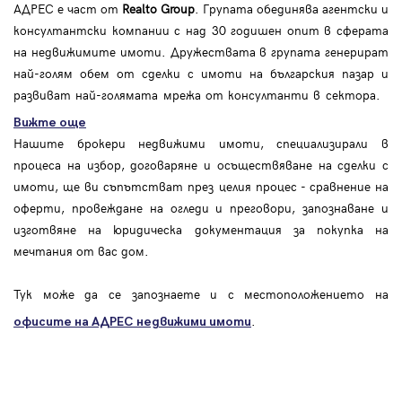
АДРЕС е част от
Realto Group
. Групата обединява агентски и
консултантски компании с над 30 годишен опит в сферата
на недвижимите имоти. Дружествата в групата генерират
най-голям обем от сделки с имоти на българския пазар и
развиват най-голямата мрежа от консултанти в сектора.
Вижте още
Нашите брокери недвижими имоти, специализирали в
процеса на избор, договаряне и осъществяване на сделки с
имоти, ще ви съпътстват през целия процес - сравнение на
оферти, провеждане на огледи и преговори, запознаване и
изготвяне на юридическа документация за покупка на
мечтания от вас дом.
Тук може да се запознаете и с местоположението на
.
офисите на АДРЕС
недвижими имоти