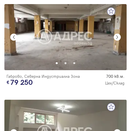
Габрово, Северна Индустриална Зона
700 кв.м.
79 250
Цех/Склад