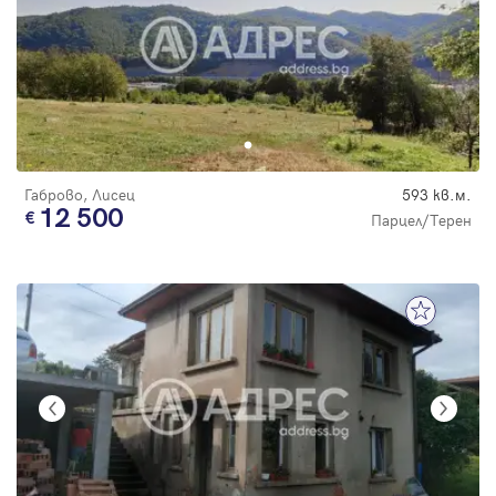
Габрово, Лисец
593 кв.м.
12 500
Парцел/Терен