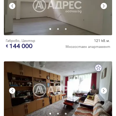
Габрово, Център
121 кв.м.
144 000
Многостаен апартамент