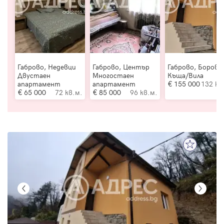
Габрово, Недевци
Габрово, Център
Габрово, Борово
Двустаен
Многостаен
Къща/Вила
апартамент
апартамент
155 000
132 кв
65 000
72 кв.м.
85 000
96 кв.м.