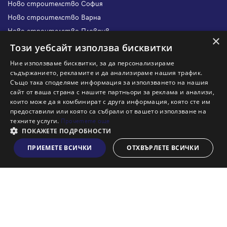
Ново строителство София
Ново строителство Варна
Ново строителство Пловдив
×
Ново строителство Бургас
Този уебсайт използва бисквитки
Защо да продам имот с Адрес?
Ние използваме бисквитки, за да персонализираме
Защо да отдам имот с Адрес?
съдържанието, рекламите и да анализираме нашия трафик.
Също така споделяме информация за използването на нашия
Наши офиси
сайт от ваша страна с нашите партньори за реклама и анализи,
Кариери
които може да я комбинират с друга информация, която сте им
предоставили или която са събрали от вашето използване на
Кои сме ние?
техните услуги.
Прочетете още
Франчайз
ПОКАЖЕТЕ ПОДРОБНОСТИ
Блог
ПРИЕМЕТЕ ВСИЧКИ
ОТХВЪРЛЕТЕ ВСИЧКИ
Виж на картата
Искаш ли да получаваш актуална информация за пазара
на недвижими имоти?