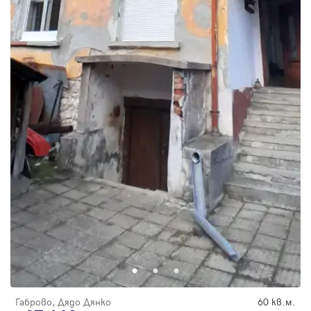
Габрово, Дядо Дянко
60 кв.м.