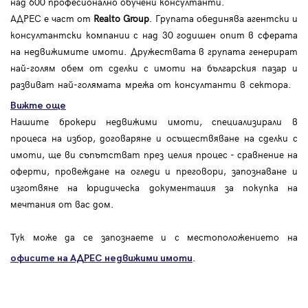
над 600 професионално обучени консултанти.
АДРЕС е част от
Realto Group
. Групата обединява агентски и
консултантски компании с над 30 годишен опит в сферата
на недвижимите имоти. Дружествата в групата генерират
най-голям обем от сделки с имоти на българския пазар и
развиват най-голямата мрежа от консултанти в сектора.
Вижте още
Нашите брокери недвижими имоти, специализирали в
процеса на избор, договаряне и осъществяване на сделки с
имоти, ще ви съпътстват през целия процес - сравнение на
оферти, провеждане на огледи и преговори, запознаване и
изготвяне на юридическа документация за покупка на
мечтания от вас дом.
Тук може да се запознаете и с местоположението на
.
офисите на АДРЕС
недвижими имоти