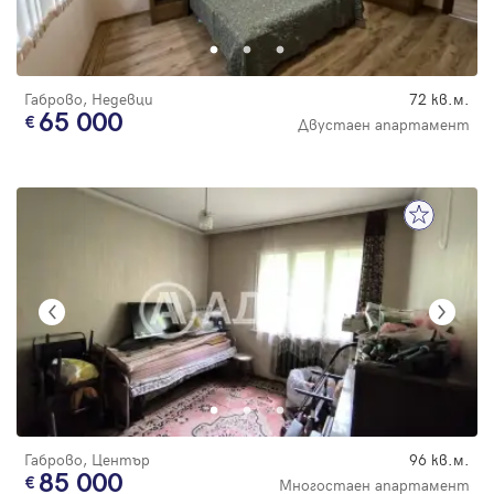
Парола
Габрово, Недевци
72 кв.м.
65 000
Двустаен апартамент
Вход с имейл
Забравена парола
Регистрация
Габрово, Център
96 кв.м.
85 000
Многостаен апартамент