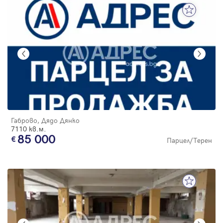
Габрово, Дядо Дянко
7110 кв.м.
85 000
Парцел/Терен