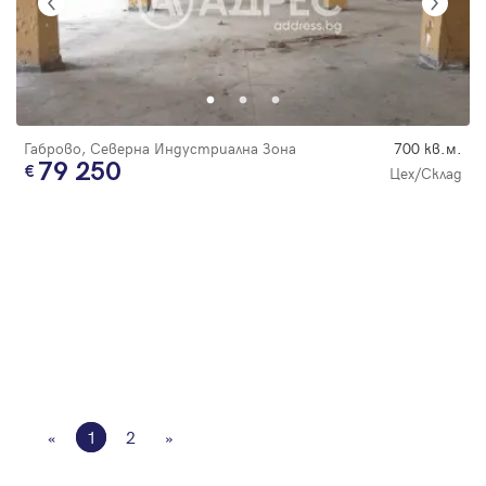
Габрово, Северна Индустриална Зона
700 кв.м.
79 250
Цех/Склад
«
1
2
»