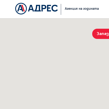
Начало
Резултати от търсене
Агенция на годината
Запа
История на търсенията