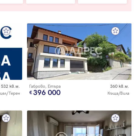
е
532 кв.м.
Габрово, Етъра
360 кв.м.
396 000
цел/Терен
Къща/Вила