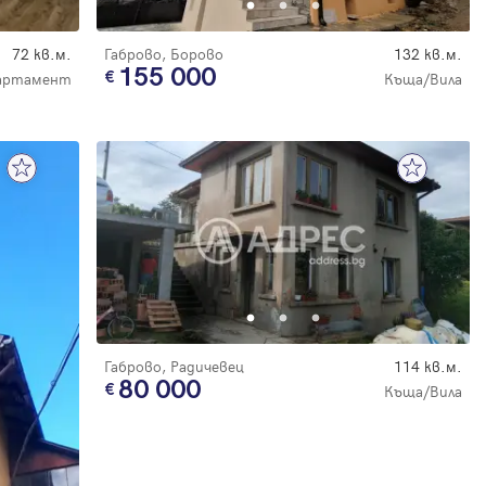
72 кв.м.
Габрово, Борово
132 кв.м.
155 000
артамент
Къща/Вила
Габрово, Радичевец
114 кв.м.
80 000
Къща/Вила