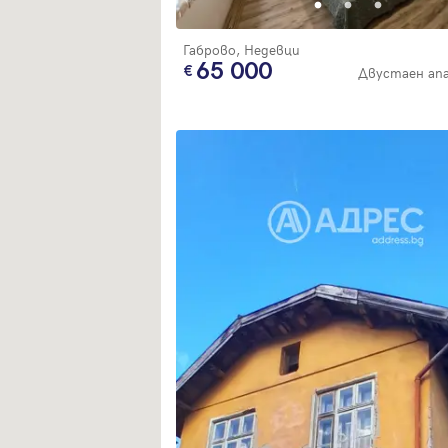
Габрово, Недевци
65 000
Двустаен ап