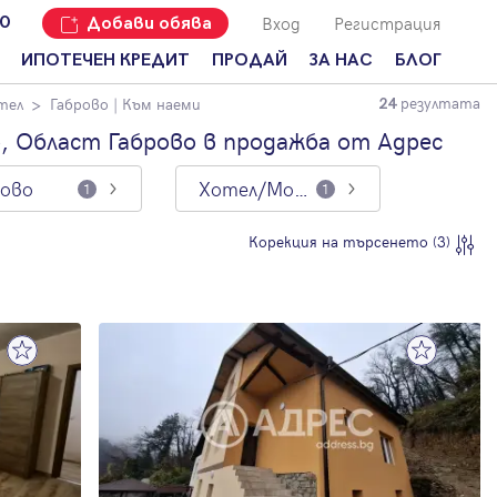
Вход
Регистрация
00
Добави обява
ИПОТЕЧЕН КРЕДИТ
ПРОДАЙ
ЗА НАС
БЛОГ
резултата
тел
Габрово
| Към наеми
24
Добави
Наши офиси
За продавачи
обява
, Област Габрово в продажба от Адрес
Кариери
За купувачи
Защо да
рово
Хотел/Мотел
продам
1
1
Кои сме ние?
Ипотечно
имот с
кредитиране
Адрес?
Мениджмънт
Корекция на търсенето (3)
За
наемодатели
Address Run
За
Франчайз
наематели
Често
Анализ на
задавани
пазара
въпроси
Новини