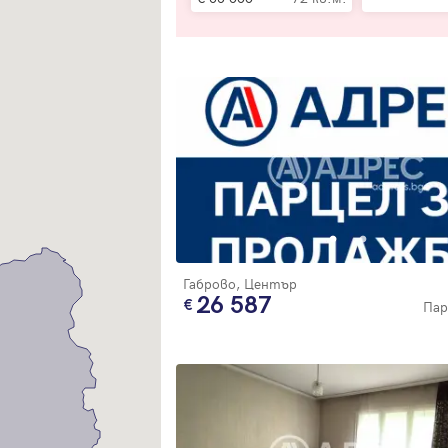
Вход
Влезте с профила си, за да разгледате повече снимки и да получит
по-подробна информация.
Габрово, Център
Продължи с Facebook
26 587
Пар
Продължи с Google
Успех!
Успех!
или влезте с имейл
Благодарим ви! Проверете имейл адрес си, за да активирате