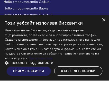
Ново строителство София
Ново строителство Варна
Ново строителство Пловдив
×
Ново строителство Бургас
Този уебсайт използва бисквитки
Защо да продам имот с Адрес?
Ние използваме бисквитки, за да персонализираме
Защо да отдам имот с Адрес?
съдържанието, рекламите и да анализираме нашия трафик.
Също така споделяме информация за използването на нашия
Наши офиси
сайт от ваша страна с нашите партньори за реклама и анализи,
Кариери
които може да я комбинират с друга информация, която сте им
предоставили или която са събрали от вашето използване на
Кои сме ние?
техните услуги.
Прочетете още
Франчайз
ПОКАЖЕТЕ ПОДРОБНОСТИ
Блог
ПРИЕМЕТЕ ВСИЧКИ
ОТХВЪРЛЕТЕ ВСИЧКИ
Виж на картата
Искаш ли да получаваш актуална информация за пазара
на недвижими имоти?