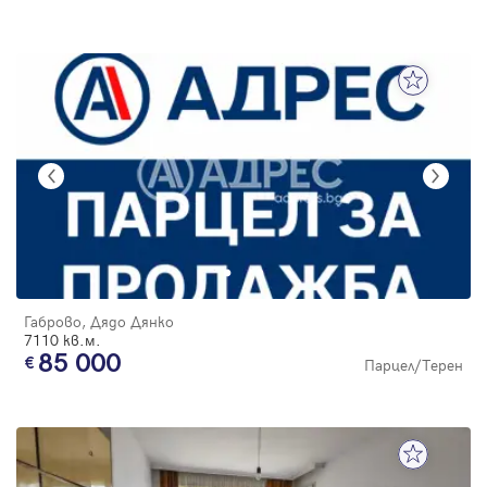
Габрово, Дядо Дянко
7110 кв.м.
85 000
Парцел/Терен