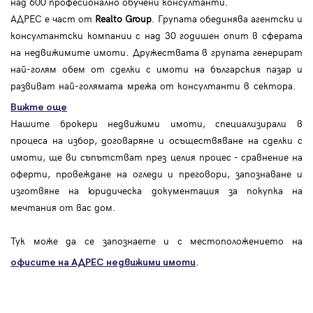
над 600 професионално обучени консултанти.
АДРЕС е част от
Realto Group
. Групата обединява агентски и
консултантски компании с над 30 годишен опит в сферата
на недвижимите имоти. Дружествата в групата генерират
най-голям обем от сделки с имоти на българския пазар и
развиват най-голямата мрежа от консултанти в сектора.
Вижте още
Нашите брокери недвижими имоти, специализирали в
процеса на избор, договаряне и осъществяване на сделки с
имоти, ще ви съпътстват през целия процес - сравнение на
оферти, провеждане на огледи и преговори, запознаване и
изготвяне на юридическа документация за покупка на
мечтания от вас дом.
Тук може да се запознаете и с местоположението на
.
офисите на АДРЕС
недвижими имоти