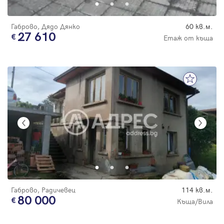
Габрово, Дядо Дянко
60 кв.м.
27 610
Етаж от къща
Габрово, Радичевец
114 кв.м.
80 000
Къща/Вила