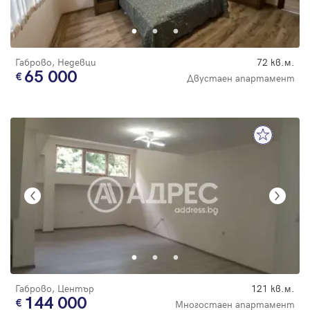
Парола
Габрово, Недевци
72 кв.м.
65 000
Двустаен апартамент
Вход с имейл
Забравена парола
Регистрация
Габрово, Център
121 кв.м.
144 000
Многостаен апартамент