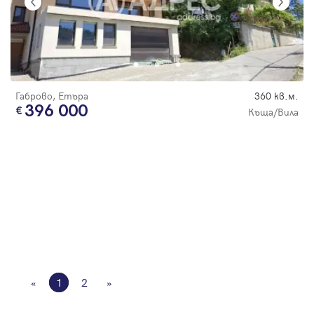
Габрово, Етъра
360 кв.м.
396 000
Къща/Вила
«
1
2
»