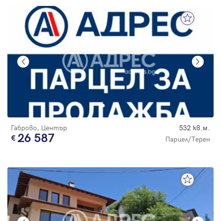
Габрово, Център
532 кв.м.
26 587
Парцел/Терен