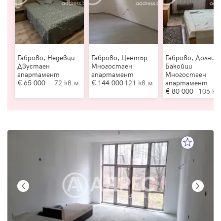
Габрово, Недевци
Габрово, Център
Габрово, Долни
Двустаен
Многостаен
Бакойци
апартамент
апартамент
Многостаен
65 000
72 кв.м.
144 000
121 кв.м.
апартамент
80 000
106 кв