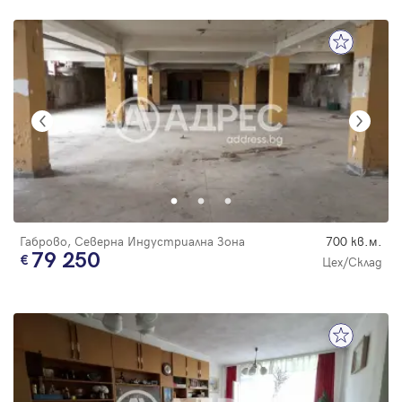
Габрово, Северна Индустриална Зона
700 кв.м.
79 250
Цех/Склад