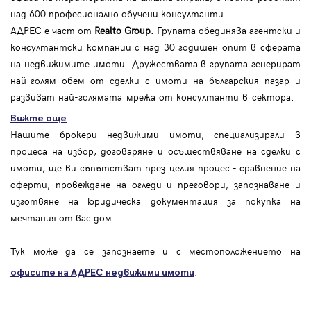
над 600 професионално обучени консултанти.
АДРЕС е част от
Realto Group
. Групата обединява агентски и
консултантски компании с над 30 годишен опит в сферата
на недвижимите имоти. Дружествата в групата генерират
най-голям обем от сделки с имоти на българския пазар и
развиват най-голямата мрежа от консултанти в сектора.
Вижте още
Нашите брокери недвижими имоти, специализирали в
процеса на избор, договаряне и осъществяване на сделки с
имоти, ще ви съпътстват през целия процес - сравнение на
оферти, провеждане на огледи и преговори, запознаване и
изготвяне на юридическа документация за покупка на
мечтания от вас дом.
Тук може да се запознаете и с местоположението на
.
офисите на АДРЕС
недвижими имоти