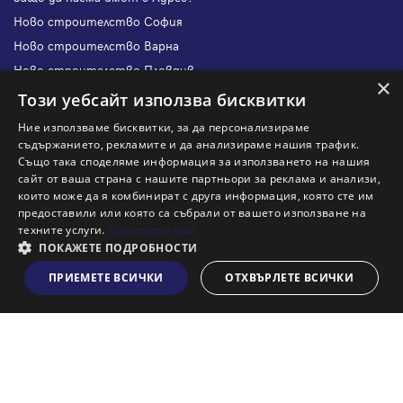
Ново строителство София
Ново строителство Варна
Ново строителство Пловдив
×
Ново строителство Бургас
Този уебсайт използва бисквитки
Защо да продам имот с Адрес?
Ние използваме бисквитки, за да персонализираме
Защо да отдам имот с Адрес?
съдържанието, рекламите и да анализираме нашия трафик.
Също така споделяме информация за използването на нашия
Наши офиси
сайт от ваша страна с нашите партньори за реклама и анализи,
Кариери
които може да я комбинират с друга информация, която сте им
предоставили или която са събрали от вашето използване на
Кои сме ние?
техните услуги.
Прочетете още
Франчайз
ПОКАЖЕТЕ ПОДРОБНОСТИ
Блог
ПРИЕМЕТЕ ВСИЧКИ
ОТХВЪРЛЕТЕ ВСИЧКИ
Виж на картата
Искаш ли да получаваш актуална информация за пазара
на недвижими имоти?