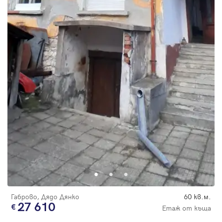
Габрово, Дядо Дянко
60 кв.м.
27 610
Етаж от къща