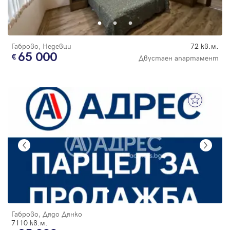
Парола
Габрово, Недевци
72 кв.м.
65 000
Двустаен апартамент
Вход с имейл
Забравена парола
Регистрация
Габрово, Дядо Дянко
7110 кв.м.