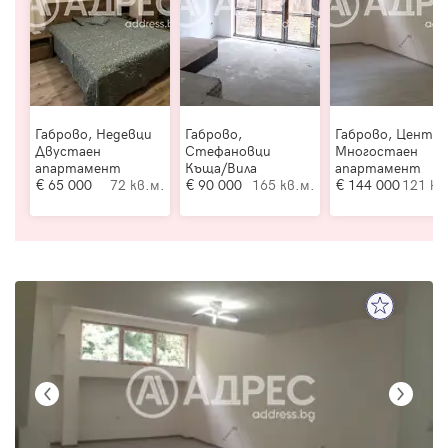
Габрово, Недевци
Габрово,
Габрово, Центъ
Двустаен
Стефановци
Многостаен
апартамент
Къща/Вила
апартамент
65 000
72 кв.м.
90 000
165 кв.м.
144 000
121 кв