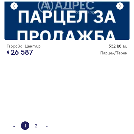
Габрово, Център
532 кв.м.
26 587
Парцел/Терен
«
1
2
»