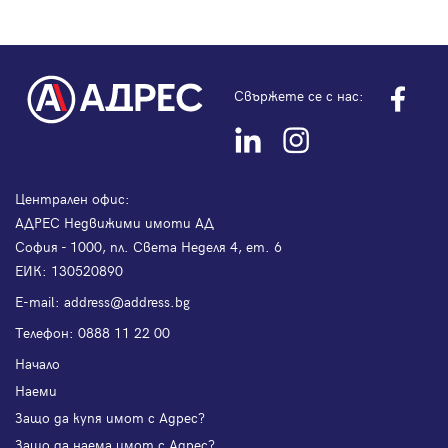
Свържете се с нас:
Централен офис:
АДРЕС Недвижими имоти АД
София - 1000, пл. Света Неделя 4, ет. 6
ЕИК: 130520890
Е-mail:
address@address.bg
Телефон:
0888 11 22 00
Начало
Наеми
Защо да купя имот с Адрес?
Защо да наема имот с Адрес?