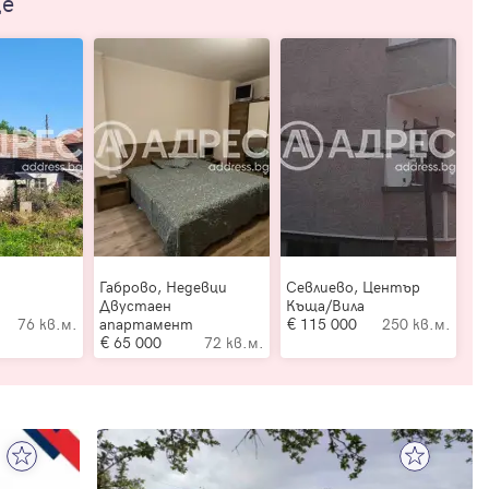
ще
Габрово, Недевци
Севлиево, Център
Двустаен
Къща/Вила
76 кв.м.
апартамент
115 000
250 кв.м.
65 000
72 кв.м.