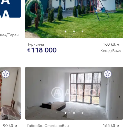
цел/Терен
Туркинча
160 кв.м.
118 000
Къща/Вила
90 кв.м.
Габрово, Стефановци
165 кв.м.