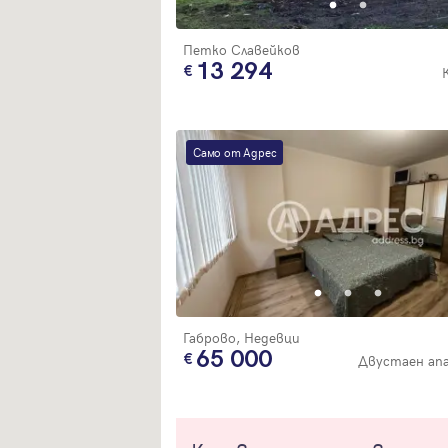
Петко Славейков
13 294
Само от Адрес
Габрово, Недевци
65 000
Двустаен ап