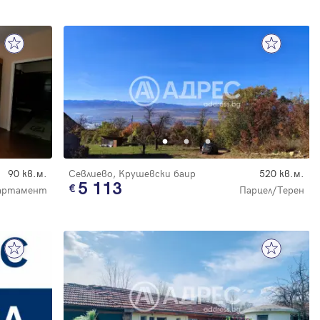
90 кв.м.
Севлиево, Крушевски баир
520 кв.м.
5 113
артамент
Парцел/Терен