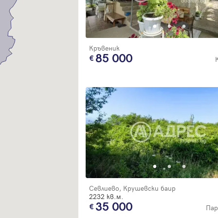
Благодарим ви! Очаквайте скоро да се свържем с вас!
регистрацията.
Имейл
Парола
Кръвеник
85 000
Вход с имейл
Забравена парола
Регистрация
Севлиево, Крушевски баир
2232 кв.м.
35 000
Пар