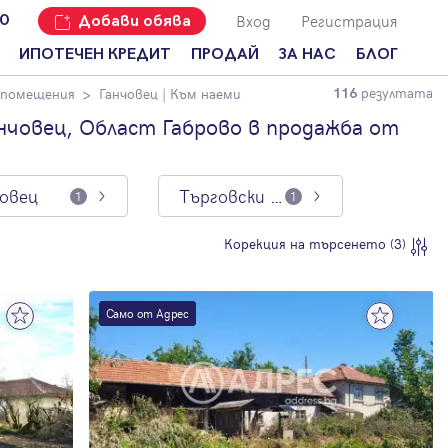
Вход
Регистрация
00
Добави обява
ИПОТЕЧЕН КРЕДИТ
ПРОДАЙ
ЗА НАС
БЛОГ
резултата
 помещения
Ганчовец
| Към наеми
116
Добави
Наши офиси
За продавачи
обява
нчовец, Област Габрово в продажба от
Кариери
За купувачи
Защо да
продам
Кои сме ние?
Ипотечно
имот с
кредитиране
човец
Търговски помещения
1
1
Адрес?
Мениджмънт
За
Корекция на търсенето (3)
наемодатели
Address Run
За
Франчайз
наематели
Само от Адрес
Често
Анализ на
задавани
пазара
въпроси
Новини