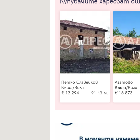
Купувачите харесват о
Петко Славейков
Агатово
Къща/Вила
Къща/Вила
13 294
91 кв.м.
16 873