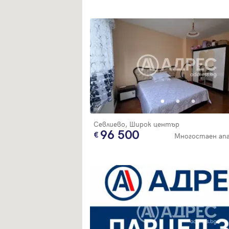
Севлиево, Широк център
96 500
Многостаен ап