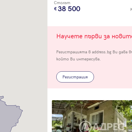
Столът
38 500
Научете първи за нови
Вход
Регистрацията в address.bg Ви дава 
който Ви интересува.
Влезте с профила си, за да разгледате повече снимки и да получит
по-подробна информация.
Регистрация
Продължи с Facebook
Продължи с Google
Успех!
Успех!
или влезте с имейл
Благодарим ви! Проверете имейл адрес си, за да активирате