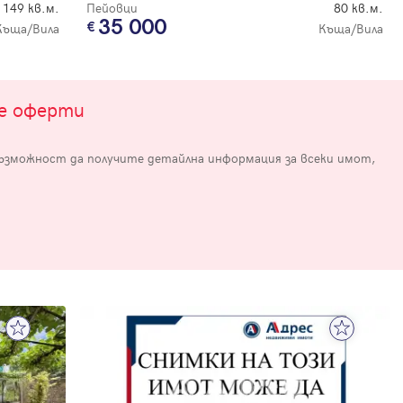
149 кв.м.
Пейовци
80 кв.м.
35 000
Къща/Вила
Къща/Вила
те оферти
възможност да получите детайлна информация за всеки имот,
е