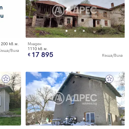
200 кв.м.
Младен
1110 кв.м.
Къща/Вила
17 895
Къща/Вила