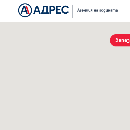
Начало
Резултати от търсене
Агенция на годината
Запа
История на търсенията