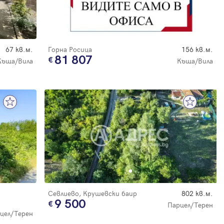
67 кв.м.
Горна Росица
156 кв.м.
81 807
Къща/Вила
Къща/Вила
Севлиево, Крушевски баир
802 кв.м.
9 500
Парцел/Терен
цел/Терен