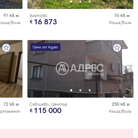
91 кв.м.
Агатово
76 кв.м.
16 873
Къща/Вила
Къща/Вила
Само от Адрес
72 кв.м.
Севлиево, Център
250 кв.м.
115 000
артамент
Къща/Вила