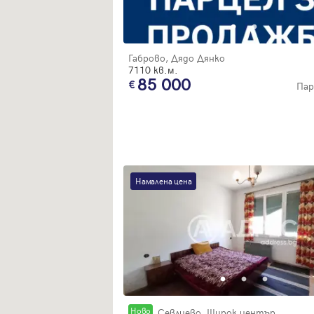
Габрово, Дядо Дянко
7110 кв.м.
85 000
Пар
Намалена цена
Новo
Севлиево, Широк център