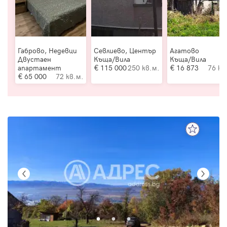
Габрово, Недевци
Севлиево, Център
Агатово
Двустаен
Къща/Вила
Къща/Вила
апартамент
115 000
250 кв.м.
16 873
76 кв
65 000
72 кв.м.