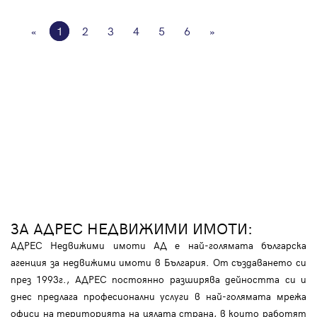
«
1
2
3
4
5
6
»
ЗА АДРЕС НЕДВИЖИМИ ИМОТИ:
АДРЕС Недвижими имоти АД е най-голямата българска
агенция за недвижими имоти в България. От създаването си
през 1993г., АДРЕС постоянно разширява дейността си и
днес предлага професионални услуги в най-голямата мрежа
офиси на територията на цялата страна, в които работят