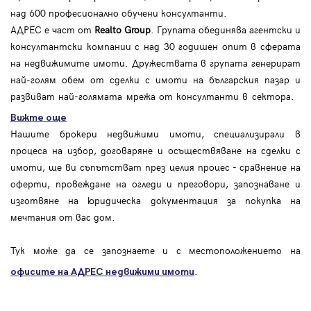
над 600 професионално обучени консултанти.
АДРЕС е част от
Realto Group
. Групата обединява агентски и
консултантски компании с над 30 годишен опит в сферата
на недвижимите имоти. Дружествата в групата генерират
най-голям обем от сделки с имоти на българския пазар и
развиват най-голямата мрежа от консултанти в сектора.
Вижте още
Нашите брокери недвижими имоти, специализирали в
процеса на избор, договаряне и осъществяване на сделки с
имоти, ще ви съпътстват през целия процес - сравнение на
оферти, провеждане на огледи и преговори, запознаване и
изготвяне на юридическа документация за покупка на
мечтания от вас дом.
Тук може да се запознаете и с местоположението на
.
офисите на АДРЕС
недвижими имоти