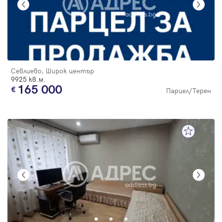
Севлиево, Широк център
9925 кв.м.
165 000
Парцел/Терен