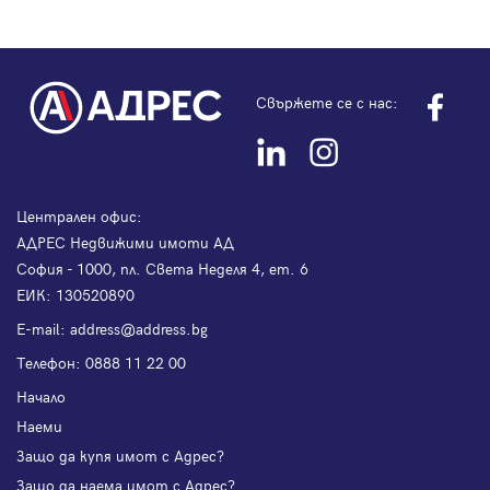
Свържете се с нас:
Централен офис:
АДРЕС Недвижими имоти АД
София - 1000, пл. Света Неделя 4, ет. 6
ЕИК: 130520890
Е-mail:
address@address.bg
Телефон:
0888 11 22 00
Начало
Наеми
Защо да купя имот с Адрес?
Защо да наема имот с Адрес?