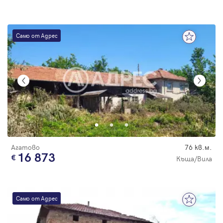
Само от Адрес
Агатово
76 кв.м.
16 873
Къща/Вила
Само от Адрес