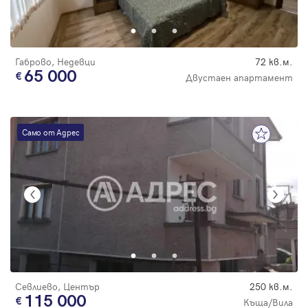
Парола
Габрово, Недевци
72 кв.м.
65 000
Двустаен апартамент
Вход с имейл
Само от Адрес
Забравена парола
Регистрация
Севлиево, Център
250 кв.м.
115 000
Къща/Вила