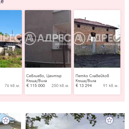
ще
Севлиево, Център
Петко Славейков
Къща/Вила
Къща/Вила
76 кв.м.
115 000
250 кв.м.
13 294
91 кв.м.