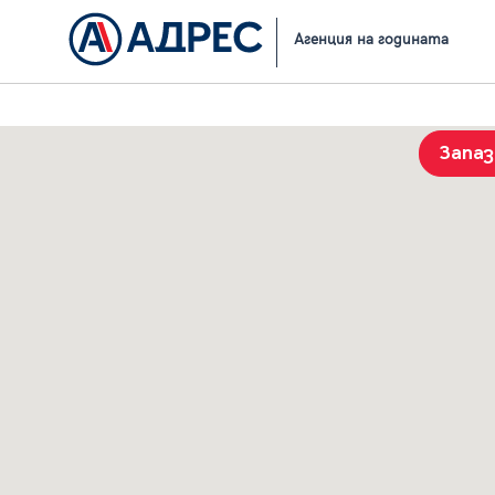
Начало
Резултати от търсене
Агенция на годината
Запа
История на търсенията