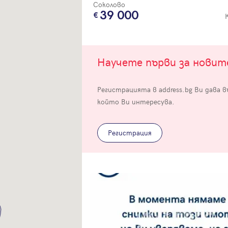
Соколово
39 000
Научете първи за нови
Вход
Регистрацията в address.bg Ви дава 
който Ви интересува.
Влезте с профила си, за да разгледате повече снимки и да получит
по-подробна информация.
Регистрация
Продължи с Facebook
Продължи с Google
Успех!
Успех!
или влезте с имейл
Благодарим ви! Проверете имейл адрес си, за да активирате