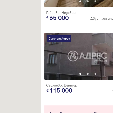
Габрово, Недевци
65 000
Двустаен ап
Само от Адрес
Севлиево, Център
115 000