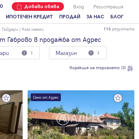
Вход
Регистрация
00
Добави обява
ИПОТЕЧЕН КРЕДИТ
ПРОДАЙ
ЗА НАС
БЛОГ
резултата
Гайдари
| Към наеми
116
Добави
Наши офиси
За продавачи
обява
ст Габрово в продажба от Адрес
Кариери
За купувачи
Защо да
дари
Магазин
продам
1
1
Кои сме ние?
Ипотечно
имот с
кредитиране
Адрес?
Мениджмънт
Корекция на търсенето (3)
За
наемодатели
Address Run
За
Франчайз
наематели
Само от Адрес
Често
Анализ на
задавани
пазара
въпроси
Новини