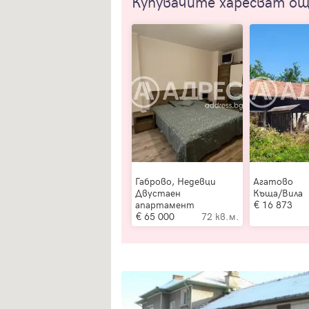
Купувачите харесват о
Габрово, Недевци
Агатово
Двустаен
Къща/Вила
апартамент
16 873
65 000
72 кв.м.