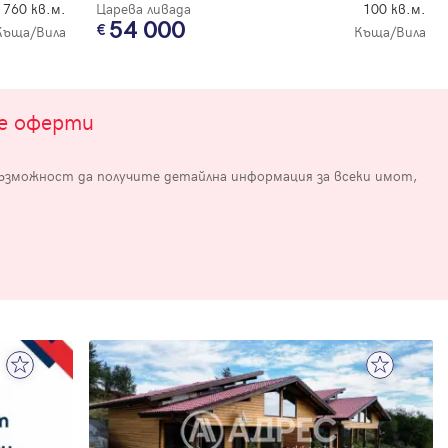
760 кв.м.
Царева ливада
100 кв.м.
54 000
Къща/Вила
Къща/Вила
те оферти
възможност да получите детайлна информация за всеки имот,
е