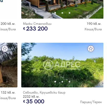
200 кв.м.
Малки Станчовци
190 кв.м.
233 200
Къща/Вила
Къща/Вила
132 кв.м.
Севлиево, Крушевски баир
2232 кв.м.
Къща/Вила
35 000
Парцел/Терен