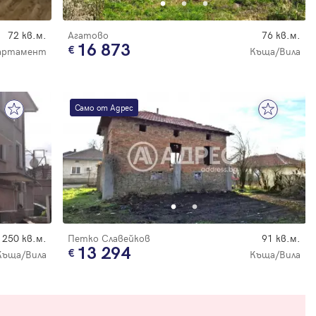
72 кв.м.
Агатово
76 кв.м.
16 873
артамент
Къща/Вила
Само от Адрес
250 кв.м.
Петко Славейков
91 кв.м.
13 294
Къща/Вила
Къща/Вила