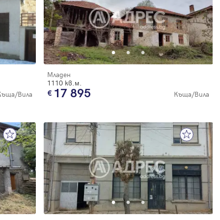
Младен
1110 кв.м.
17 895
Къща/Вила
Къща/Вила