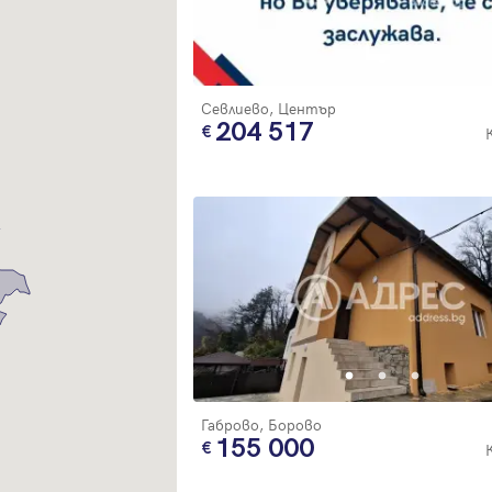
Благодарим ви! Очаквайте скоро да се свържем с вас!
регистрацията.
Имейл
Парола
Севлиево, Център
204 517
Вход с имейл
Забравена парола
Регистрация
Габрово, Борово
155 000