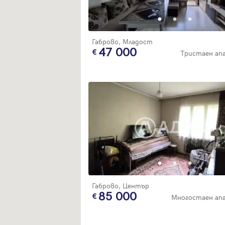
Габрово, Младост
47 000
Тристаен а
Габрово, Център
85 000
Многостаен ап