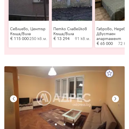
Севлиево, Център
Петко Славейков
Габрово, Недевц
Къща/Вила
Къща/Вила
Двустаен
115 000
250 кв.м.
13 294
91 кв.м.
апартамент
65 000
72 кв