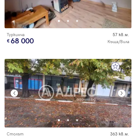
Туркинча
57 кв.м.
68 000
Къща/Вила
Столът
363 кв.м.