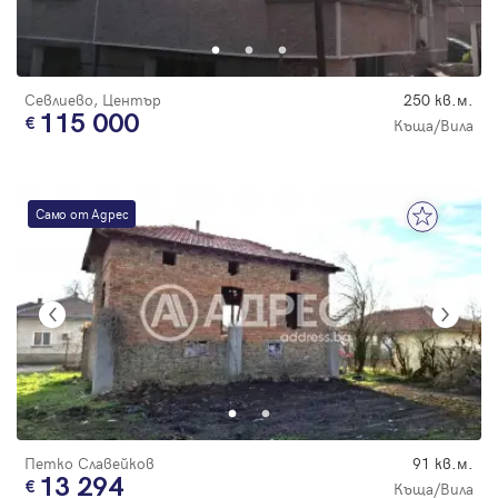
Парола
Севлиево, Център
250 кв.м.
115 000
Къща/Вила
Вход с имейл
Само от Адрес
Забравена парола
Регистрация
Петко Славейков
91 кв.м.
13 294
Къща/Вила