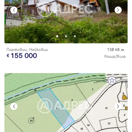
Плачковци, Нейковци
138 кв.м.
155 000
Къща/Вила