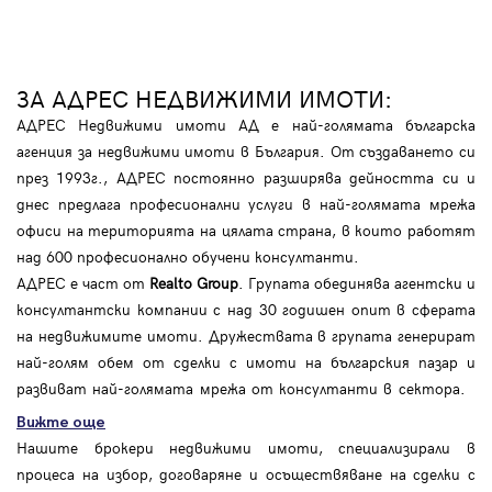
ЗА АДРЕС НЕДВИЖИМИ ИМОТИ:
АДРЕС Недвижими имоти АД е най-голямата българска
агенция за недвижими имоти в България. От създаването си
през 1993г., АДРЕС постоянно разширява дейността си и
днес предлага професионални услуги в най-голямата мрежа
офиси на територията на цялата страна, в които работят
над 600 професионално обучени консултанти.
АДРЕС е част от
Realto Group
. Групата обединява агентски и
консултантски компании с над 30 годишен опит в сферата
на недвижимите имоти. Дружествата в групата генерират
най-голям обем от сделки с имоти на българския пазар и
развиват най-голямата мрежа от консултанти в сектора.
Вижте още
Нашите брокери недвижими имоти, специализирали в
процеса на избор, договаряне и осъществяване на сделки с