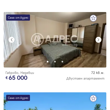
Само от Адрес
Габрово, Недевци
72 кв.м.
65 000
Двустаен апартамент
Само от Адрес