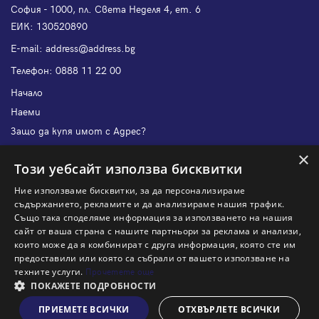
София - 1000, пл. Света Неделя 4, ет. 6
ЕИК: 130520890
Е-mail:
address@address.bg
Телефон:
0888 11 22 00
Начало
Наеми
Защо да купя имот с Адрес?
Защо да наема имот с Адрес?
×
Този уебсайт използва бисквитки
Ново строителство София
Ново строителство Варна
Ние използваме бисквитки, за да персонализираме
съдържанието, рекламите и да анализираме нашия трафик.
Ново строителство Пловдив
Също така споделяме информация за използването на нашия
Ново строителство Бургас
сайт от ваша страна с нашите партньори за реклама и анализи,
които може да я комбинират с друга информация, която сте им
Защо да продам имот с Адрес?
предоставили или която са събрали от вашето използване на
Защо да отдам имот с Адрес?
техните услуги.
Прочетете още
Наши офиси
ПОКАЖЕТЕ ПОДРОБНОСТИ
Кариери
ПРИЕМЕТЕ ВСИЧКИ
ОТХВЪРЛЕТЕ ВСИЧКИ
Виж на картата