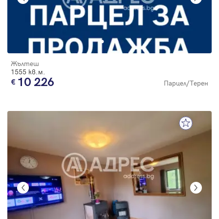
Жълтеш
1555 кв.м.
10 226
Парцел/Терен