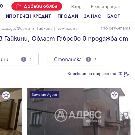
Вход
Регистрация
00
Добави обява
ИПОТЕЧЕН КРЕДИТ
ПРОДАЙ
ЗА НАС
БЛОГ
резултата
 сграда/Ферма
Гайкини
| Към наеми
116
Добави
Наши офиси
За продавачи
обява
 Гайкини, Област Габрово в продажба от
Кариери
За купувачи
Защо да
продам
Кои сме ние?
Ипотечно
имот с
кредитиране
кини
Стопанска сграда/Ферма
1
1
Адрес?
Мениджмънт
За
Корекция на търсенето (3)
наемодатели
Address Run
За
Франчайз
наематели
Само от Адрес
Често
Анализ на
задавани
пазара
въпроси
Новини