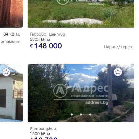
84 кв.м.
Габрово, Център
5903 кв.м.
партамент
148 000
Парцел/Терен
Катранджии
1600 кв.м.