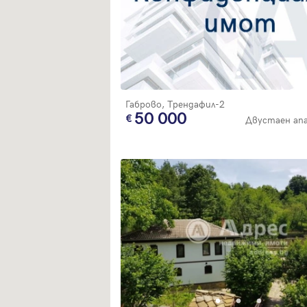
Габрово, Трендафил-2
50 000
Двустаен ап