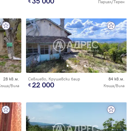
35 000
Парцел/Терен
28 кв.м.
Севлиево, Крушевски баир
84 кв.м.
22 000
Къща/Вила
Къща/Вила