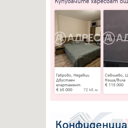
Купувачите харесват о
Габрово, Недевци
Севлиево, 
Двустаен
Къща/Вила
апартамент
115 000
65 000
72 кв.м.