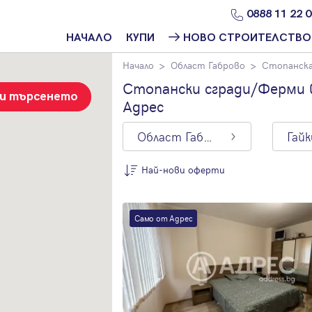
0888 11 22 
НАЧАЛО
КУПИ
НОВО СТРОИТЕЛСТВО
Начало
Област Габрово
Стопанска
Намери
Ново
имот
строителство
Стопански сгради/Ферми в
София
зи търсенето
Адрес
Защо да купя
имот с
Ново
Адрес?
строителство
Област Габрово
Гай
Варна
Ново
Най-нови оферти
строителство
Пловдив
По цена
Ново
Само от Адрес
Най-нови
строителство
оферти
Бургас
Цена на кв.м.
Проекти ново
строителство
С намалена
цена