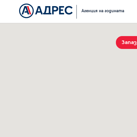
Начало
Резултати от търсене
Агенция на годината
Запа
История на търсенията