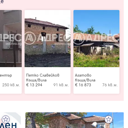
ще
Център
Петко Славейков
Агатово
Къща/Вила
Къща/Вила
250 кв.м.
13 294
91 кв.м.
16 873
76 кв.м.