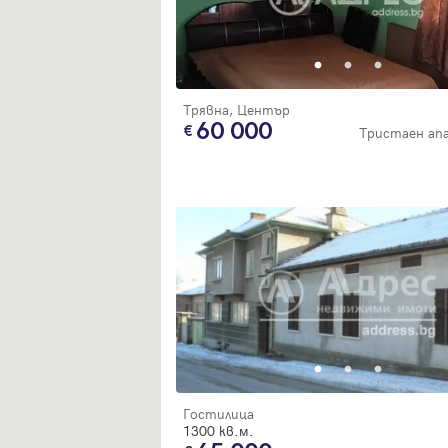
Трявна, Център
60 000
Тристаен а
Гостилица
1300 кв.м.