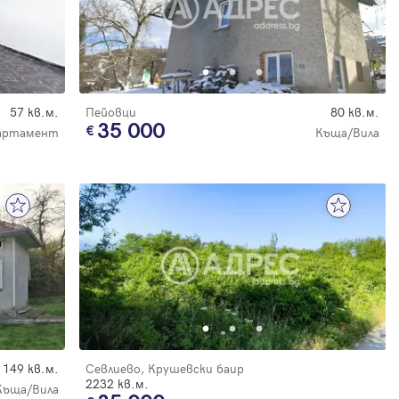
57 кв.м.
Пейовци
80 кв.м.
35 000
артамент
Къща/Вила
149 кв.м.
Севлиево, Крушевски баир
2232 кв.м.
Къща/Вила