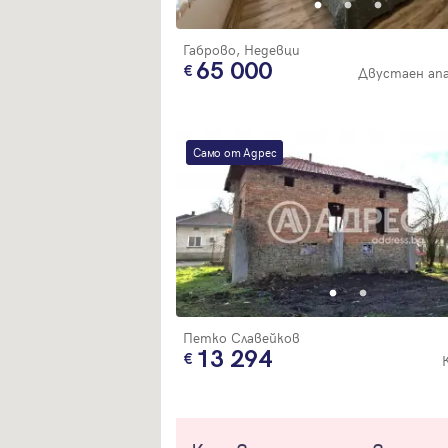
Габрово, Недевци
65 000
Двустаен ап
Само от Адрес
Петко Славейков
13 294