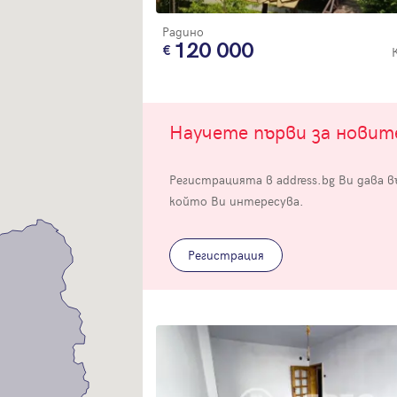
Радино
120 000
Научете първи за нови
Вход
Регистрацията в address.bg Ви дава 
Влезте с профила си, за да разгледате повече снимки и да получит
който Ви интересува.
по-подробна информация.
Регистрация
Продължи с Facebook
Продължи с Google
Успех!
Успех!
или влезте с имейл
Благодарим ви! Проверете имейл адрес си, за да активирате