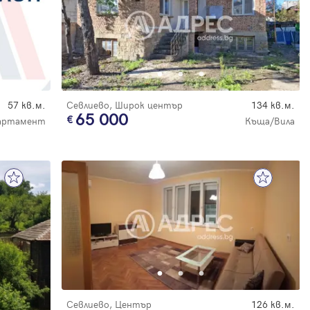
57 кв.м.
Севлиево, Широк център
134 кв.м.
65 000
артамент
Къща/Вила
Севлиево, Център
126 кв.м.