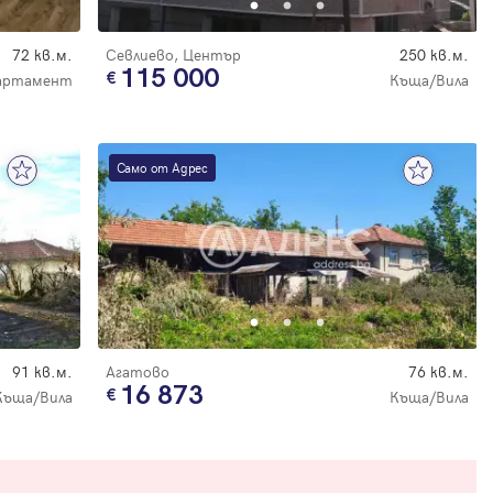
72 кв.м.
Севлиево, Център
250 кв.м.
115 000
артамент
Къща/Вила
Само от Адрес
91 кв.м.
Агатово
76 кв.м.
16 873
Къща/Вила
Къща/Вила