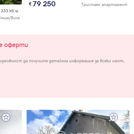
79 250
Тристаен апартамент
333 кв.м.
Къща/Вила
те оферти
възможност да получите детайлна информация за всеки имот,
е