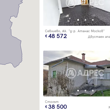
Благодарим ви! Очаквайте скоро да се свържем с вас!
регистрацията.
Имейл
Парола
Севлиево, жк. "д-р. Атанас Москов"
48 572
Двустаен ап
Вход с имейл
Забравена парола
Регистрация
Столът
38 500