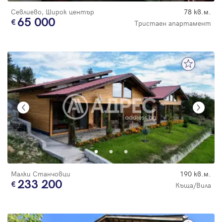
Севлиево, Широк център
78 кв.м.
65 000
Тристаен апартамент
Малки Станчовци
190 кв.м.
233 200
Къща/Вила