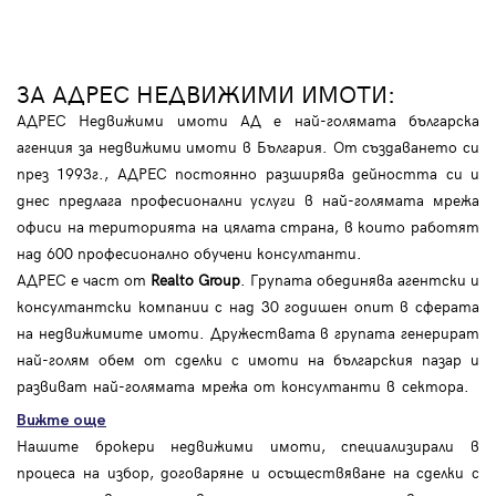
ЗА АДРЕС НЕДВИЖИМИ ИМОТИ:
АДРЕС Недвижими имоти АД е най-голямата българска
агенция за недвижими имоти в България. От създаването си
през 1993г., АДРЕС постоянно разширява дейността си и
днес предлага професионални услуги в най-голямата мрежа
офиси на територията на цялата страна, в които работят
над 600 професионално обучени консултанти.
АДРЕС е част от
Realto Group
. Групата обединява агентски и
консултантски компании с над 30 годишен опит в сферата
на недвижимите имоти. Дружествата в групата генерират
най-голям обем от сделки с имоти на българския пазар и
развиват най-голямата мрежа от консултанти в сектора.
Вижте още
Нашите брокери недвижими имоти, специализирали в
процеса на избор, договаряне и осъществяване на сделки с