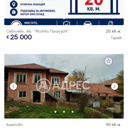
Севлиево, жк. "Митко Палаузов"
20 кв.м.
25 000
Гараж
Агатово
90 кв.м.