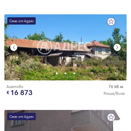
Само от Адрес
Агатово
76 кв.м.
16 873
Къща/Вила
Само от Адрес