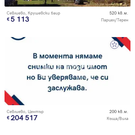
Севлиево, Крушевски баир
520 кв.м.
5 113
Парцел/Терен
Севлиево, Център
200 кв.м.
204 517
Къща/Вила