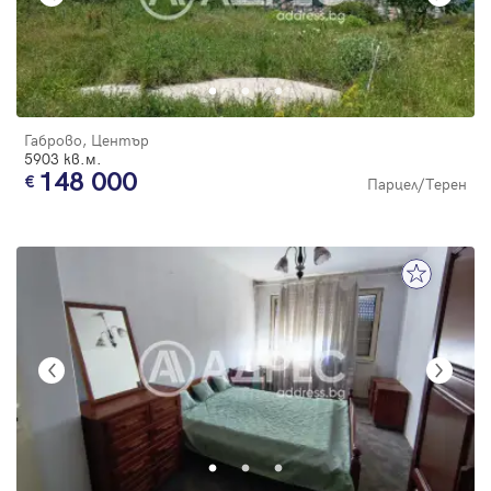
Габрово, Център
5903 кв.м.
148 000
Парцел/Терен