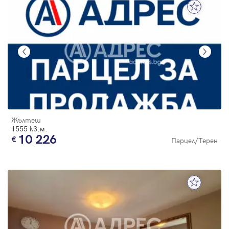
Жълтеш
1555 кв.м.
10 226
Парцел/Терен