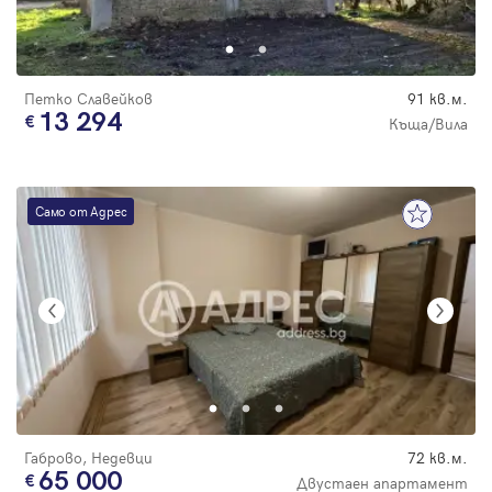
Парола
Петко Славейков
91 кв.м.
13 294
Къща/Вила
Вход с имейл
Само от Адрес
Забравена парола
Регистрация
Габрово, Недевци
72 кв.м.
65 000
Двустаен апартамент