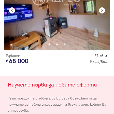
Туркинча
57 кв.м.
68 000
Къща/Вила
Научете първи за новите оферти
Регистрацията в address.bg Ви дава възможност да
получите детайлна информация за всеки имот, който Ви
интересува.