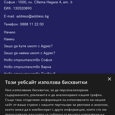
София - 1000, пл. Света Неделя 4, ет. 6
ЕИК: 130520890
Е-mail:
address@address.bg
Телефон:
0888 11 22 00
Начало
Наеми
Защо да купя имот с Адрес?
Защо да наема имот с Адрес?
Ново строителство София
Ново строителство Варна
Ново строителство Пловдив
×
Ново строителство Бургас
Този уебсайт използва бисквитки
Защо да продам имот с Адрес?
Ние използваме бисквитки, за да персонализираме
Защо да отдам имот с Адрес?
съдържанието, рекламите и да анализираме нашия трафик.
Също така споделяме информация за използването на нашия
Наши офиси
сайт от ваша страна с нашите партньори за реклама и анализи,
Кариери
които може да я комбинират с друга информация, която сте им
предоставили или която са събрали от вашето използване на