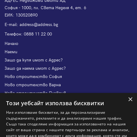
АДРЕС Недвижими имоти АД
София - 1000, пл. Света Неделя 4, ет. 6
ЕИК: 130520890
Е-mail:
address@address.bg
Телефон:
0888 11 22 00
Начало
Наеми
Защо да купя имот с Адрес?
Защо да наема имот с Адрес?
Ново строителство София
Ново строителство Варна
Ново строителство Пловдив
×
Ново строителство Бургас
Този уебсайт използва бисквитки
Защо да продам имот с Адрес?
Ние използваме бисквитки, за да персонализираме
Защо да отдам имот с Адрес?
съдържанието, рекламите и да анализираме нашия трафик.
Също така споделяме информация за използването на нашия
Наши офиси
сайт от ваша страна с нашите партньори за реклама и анализи,
Кариери
които може да я комбинират с друга информация, която сте им