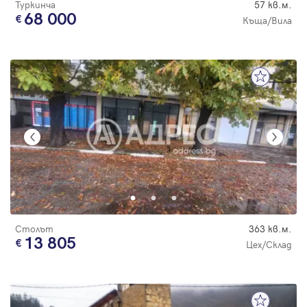
Туркинча
57 кв.м.
68 000
Къща/Вила
Столът
363 кв.м.
13 805
Цех/Склад