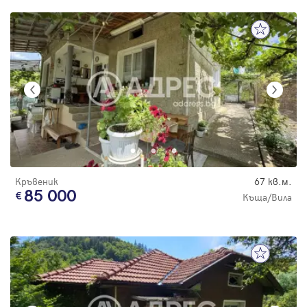
Кръвеник
67 кв.м.
85 000
Къща/Вила