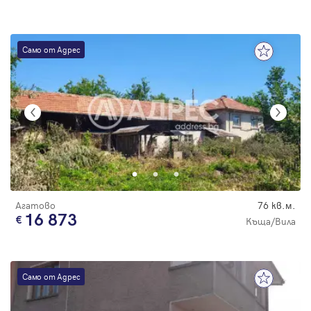
Само от Адрес
Агатово
76 кв.м.
16 873
Къща/Вила
Само от Адрес