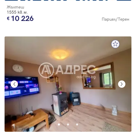
Жълтеш
1555 кв.м.
10 226
Парцел/Терен