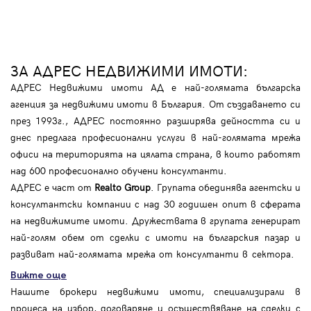
ЗА АДРЕС НЕДВИЖИМИ ИМОТИ:
АДРЕС Недвижими имоти АД е най-голямата българска
агенция за недвижими имоти в България. От създаването си
през 1993г., АДРЕС постоянно разширява дейността си и
днес предлага професионални услуги в най-голямата мрежа
офиси на територията на цялата страна, в които работят
над 600 професионално обучени консултанти.
АДРЕС е част от
Realto Group
. Групата обединява агентски и
консултантски компании с над 30 годишен опит в сферата
на недвижимите имоти. Дружествата в групата генерират
най-голям обем от сделки с имоти на българския пазар и
развиват най-голямата мрежа от консултанти в сектора.
Вижте още
Нашите брокери недвижими имоти, специализирали в
процеса на избор, договаряне и осъществяване на сделки с