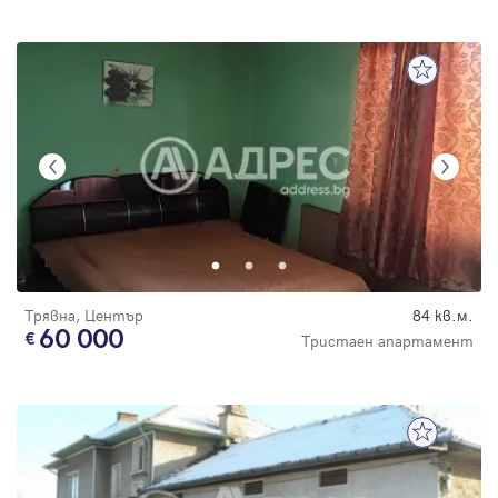
Трявна, Център
84 кв.м.
60 000
Тристаен апартамент