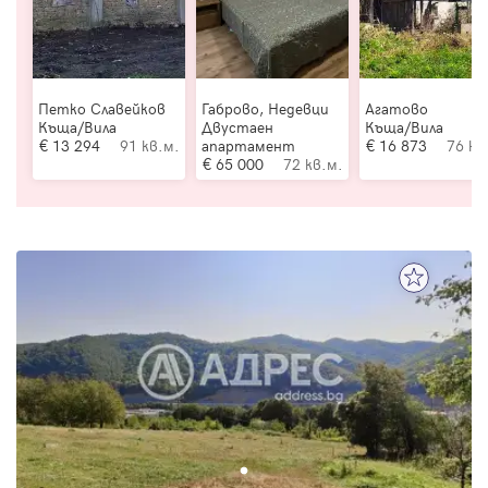
Петко Славейков
Габрово, Недевци
Агатово
Къща/Вила
Двустаен
Къща/Вила
13 294
91 кв.м.
апартамент
16 873
76 кв
65 000
72 кв.м.