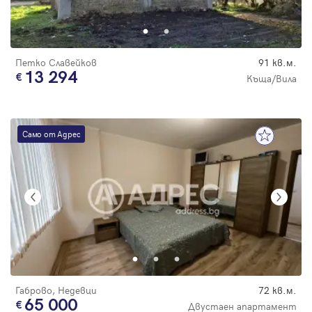
Парола
Петко Славейков
91 кв.м.
13 294
Къща/Вила
Вход с имейл
Само от Адрес
Забравена парола
Регистрация
Габрово, Недевци
72 кв.м.
65 000
Двустаен апартамент