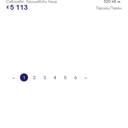
Севлиево, Крушевски баир
520 кв.м.
5 113
Парцел/Терен
«
1
2
3
4
5
6
»