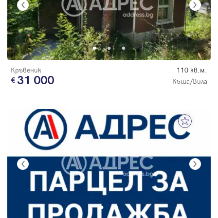
Кръвеник
110 кв.м.
31 000
Къща/Вила