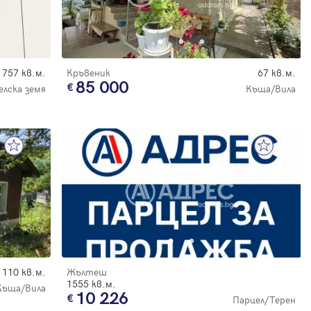
757 кв.м.
Кръвеник
67 кв.м.
85 000
елска земя
Къща/Вила
110 кв.м.
Жълтеш
1555 кв.м.
Къща/Вила
10 226
Парцел/Терен