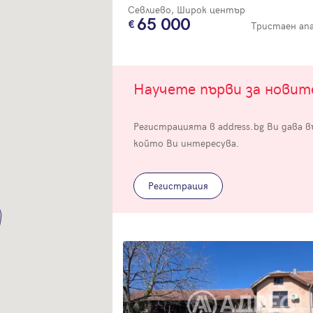
Севлиево, Широк център
65 000
Тристаен а
Научете първи за нови
Вход
Регистрацията в address.bg Ви дава 
който Ви интересува.
Влезте с профила си, за да разгледате повече снимки и да получит
по-подробна информация.
Регистрация
Продължи с Facebook
Продължи с Google
Успех!
Успех!
или влезте с имейл
Благодарим ви! Проверете имейл адрес си, за да активирате