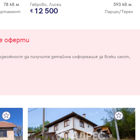
78 кв.м.
Габрово, Лисец
593 кв.м.
12 500
партамент
Парцел/Терен
те оферти
възможност да получите детайлна информация за всеки имот,
е