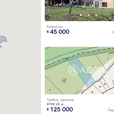
Благодарим ви! Очаквайте скоро да се свържем с вас!
регистрацията.
Имейл
Парола
Крамолин
45 000
Вход с имейл
Забравена парола
Регистрация
Трявна, Център
4998 кв.м.
125 000
Пар