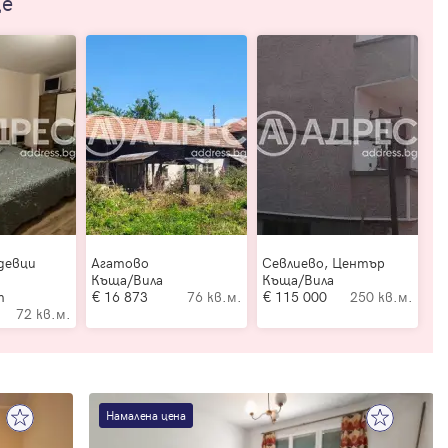
ще
девци
Агатово
Севлиево, Център
Къща/Вила
Къща/Вила
т
16 873
76 кв.м.
115 000
250 кв.м.
72 кв.м.
Намалена цена