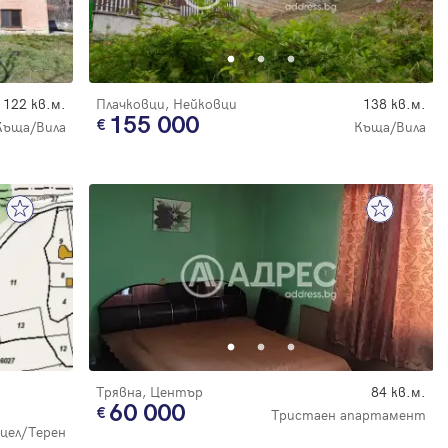
122 кв.м.
Плачковци, Нейковци
138 кв.м.
155 000
Къща/Вила
Къща/Вила
Трявна, Център
84 кв.м.
60 000
Тристаен апартамент
цел/Терен