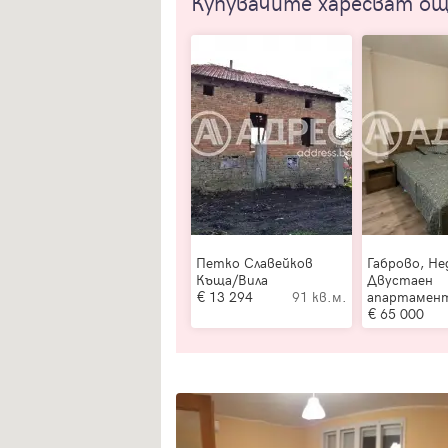
Купувачите харесват о
Петко Славейков
Габрово, Не
Къща/Вила
Двустаен
13 294
91 кв.м.
апартамен
65 000