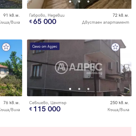
91 кв.м.
Габрово, Недевци
72 кв.м.
65 000
Къща/Вила
Двустаен апартамент
Само от Адрес
76 кв.м.
Севлиево, Център
250 кв.м.
115 000
Къща/Вила
Къща/Вила