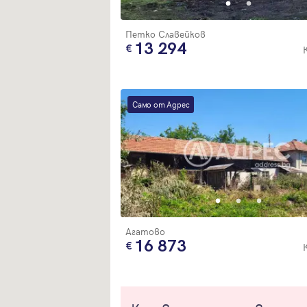
Петко Славейков
13 294
Само от Адрес
Агатово
16 873