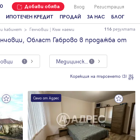
Вход
Регистрация
00
Добави обява
ИПОТЕЧЕН КРЕДИТ
ПРОДАЙ
ЗА НАС
БЛОГ
резултата
и кабинет
Генчовци
| Към наеми
116
Добави
Наши офиси
За продавачи
обява
нчовци, Област Габрово в продажба от
Кариери
За купувачи
Защо да
продам
Кои сме ние?
Ипотечно
имот с
кредитиране
човци
Медицински кабинет
1
1
Адрес?
Мениджмънт
За
Корекция на търсенето (3)
наемодатели
Address Run
За
Франчайз
наематели
Само от Адрес
Често
Анализ на
задавани
пазара
въпроси
Новини