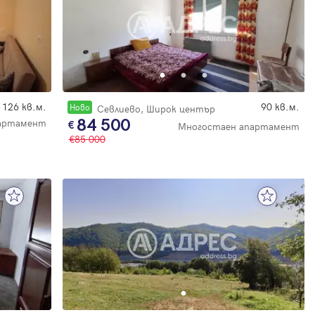
126 кв.м.
90 кв.м.
Новo
Севлиево, Широк център
84 500
партамент
Многостаен апартамент
85 000