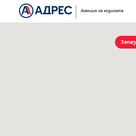
Начало
Резултати от търсене
Агенция на годината
Запа
История на търсенията