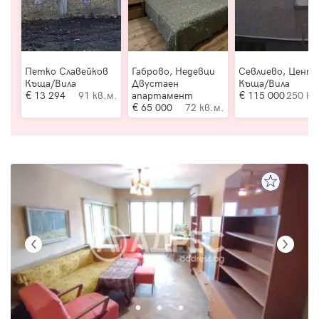
Петко Славейков
Габрово, Недевци
Севлиево, Цент
Къща/Вила
Двустаен
Къща/Вила
13 294
91 кв.м.
апартамент
115 000
250 кв
65 000
72 кв.м.