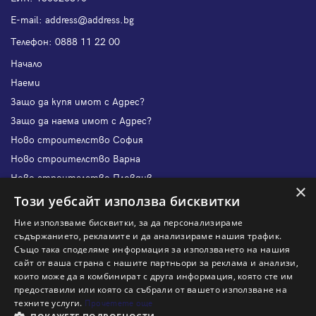
Е-mail:
address@address.bg
Телефон:
0888 11 22 00
Начало
Наеми
Защо да купя имот с Адрес?
Защо да наема имот с Адрес?
Ново строителство София
Ново строителство Варна
Ново строителство Пловдив
×
Ново строителство Бургас
Този уебсайт използва бисквитки
Защо да продам имот с Адрес?
Ние използваме бисквитки, за да персонализираме
Защо да отдам имот с Адрес?
съдържанието, рекламите и да анализираме нашия трафик.
Също така споделяме информация за използването на нашия
Наши офиси
сайт от ваша страна с нашите партньори за реклама и анализи,
Кариери
които може да я комбинират с друга информация, която сте им
предоставили или която са събрали от вашето използване на
Кои сме ние?
техните услуги.
Прочетете още
Франчайз