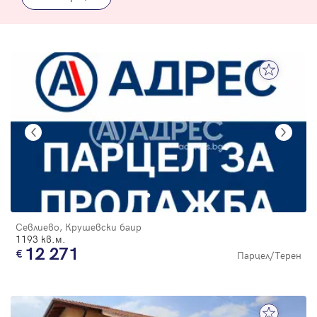
Севлиево, Крушевски баир
1193 кв.м.
12 271
Парцел/Терен