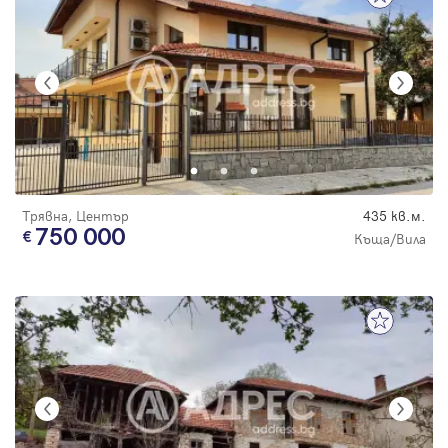
Трявна, Център
435 кв.м.
750 000
Къща/Вила