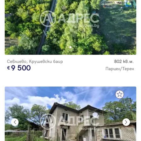
Севлиево, Крушевски баир
802 кв.м.
9 500
Парцел/Терен