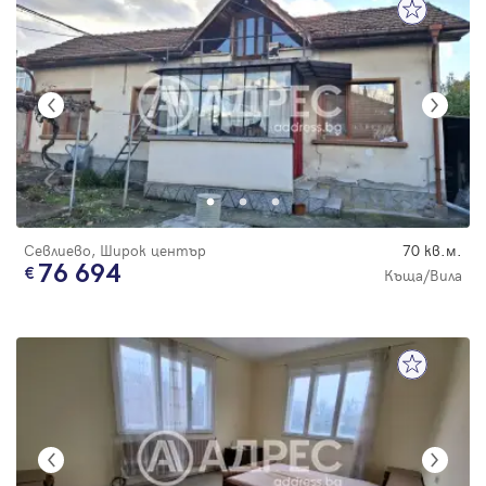
Севлиево, Широк център
70 кв.м.
76 694
Къща/Вила