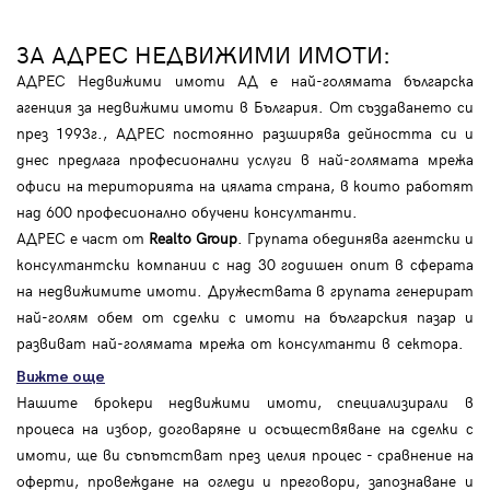
ЗА АДРЕС НЕДВИЖИМИ ИМОТИ:
АДРЕС Недвижими имоти АД е най-голямата българска
агенция за недвижими имоти в България. От създаването си
през 1993г., АДРЕС постоянно разширява дейността си и
днес предлага професионални услуги в най-голямата мрежа
офиси на територията на цялата страна, в които работят
над 600 професионално обучени консултанти.
АДРЕС е част от
Realto Group
. Групата обединява агентски и
консултантски компании с над 30 годишен опит в сферата
на недвижимите имоти. Дружествата в групата генерират
най-голям обем от сделки с имоти на българския пазар и
развиват най-голямата мрежа от консултанти в сектора.
Вижте още
Нашите брокери недвижими имоти, специализирали в
процеса на избор, договаряне и осъществяване на сделки с
имоти, ще ви съпътстват през целия процес - сравнение на
оферти, провеждане на огледи и преговори, запознаване и