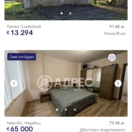
Парола
Петко Славейков
91 кв.м.
13 294
Къща/Вила
Вход с имейл
Само от Адрес
Забравена парола
Регистрация
Габрово, Недевци
72 кв.м.
65 000
Двустаен апартамент