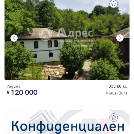
Радино
333 кв.м.
120 000
Къща/Вила