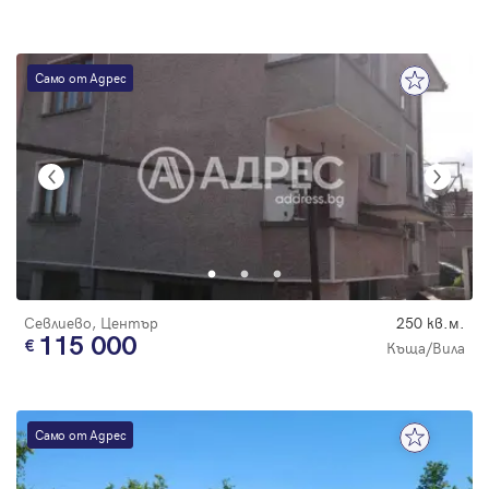
Само от Адрес
Севлиево, Център
250 кв.м.
115 000
Къща/Вила
Само от Адрес