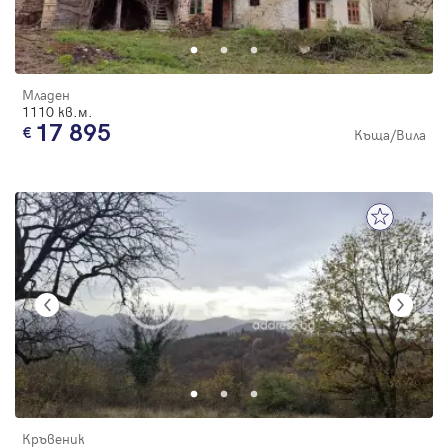
Младен
1110 кв.м.
17 895
Къща/Вила
Кръвеник