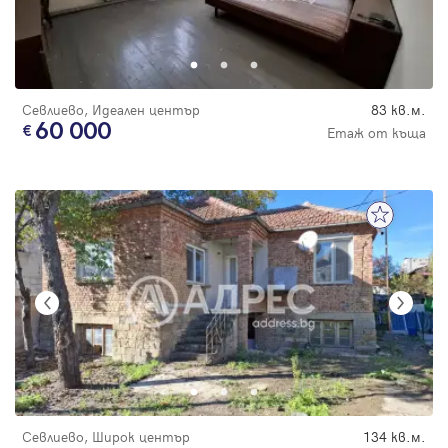
Севлиево, Идеален център
83 кв.м.
60 000
Етаж от къща
Севлиево, Широк център
134 кв.м.