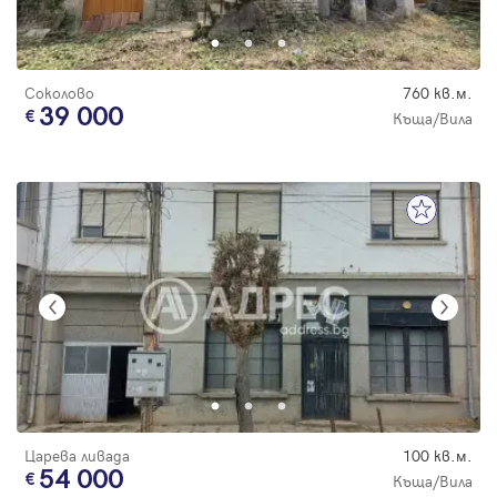
Соколово
760 кв.м.
39 000
Къща/Вила
Царева ливада
100 кв.м.
54 000
Къща/Вила