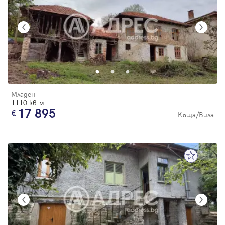
Младен
1110 кв.м.
17 895
Къща/Вила