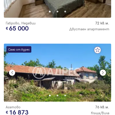
Парола
Габрово, Недевци
72 кв.м.
65 000
Двустаен апартамент
Вход с имейл
Само от Адрес
Забравена парола
Регистрация
Агатово
76 кв.м.
16 873
Къща/Вила