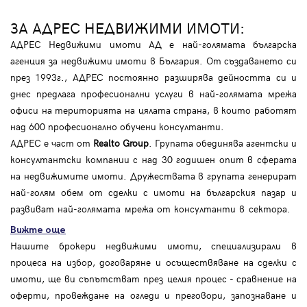
ЗА АДРЕС НЕДВИЖИМИ ИМОТИ:
АДРЕС Недвижими имоти АД е най-голямата българска
агенция за недвижими имоти в България. От създаването си
през 1993г., АДРЕС постоянно разширява дейността си и
днес предлага професионални услуги в най-голямата мрежа
офиси на територията на цялата страна, в които работят
над 600 професионално обучени консултанти.
АДРЕС е част от
Realto Group
. Групата обединява агентски и
консултантски компании с над 30 годишен опит в сферата
на недвижимите имоти. Дружествата в групата генерират
най-голям обем от сделки с имоти на българския пазар и
развиват най-голямата мрежа от консултанти в сектора.
Вижте още
Нашите брокери недвижими имоти, специализирали в
процеса на избор, договаряне и осъществяване на сделки с
имоти, ще ви съпътстват през целия процес - сравнение на
оферти, провеждане на огледи и преговори, запознаване и