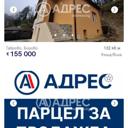
Габрово, Борово
132 кв.м.
155 000
Къща/Вила