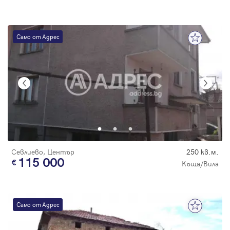
Само от Адрес
Севлиево, Център
250 кв.м.
115 000
Къща/Вила
Само от Адрес