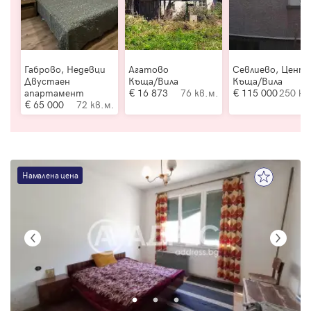
Габрово, Недевци
Агатово
Севлиево, Цент
Двустаен
Къща/Вила
Къща/Вила
апартамент
16 873
76 кв.м.
115 000
250 кв
65 000
72 кв.м.
Намалена цена