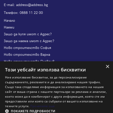
Е-mail:
address@address.bg
Телефон:
0888 11 22 00
Начало
Наеми
Защо да купя имот с Адрес?
Защо да наема имот с Адрес?
Ново строителство София
Ново строителство Варна
Ново строителство Пловдив
×
Ново строителство Бургас
Този уебсайт използва бисквитки
Защо да продам имот с Адрес?
Ние използваме бисквитки, за да персонализираме
Защо да отдам имот с Адрес?
съдържанието, рекламите и да анализираме нашия трафик.
Също така споделяме информация за използването на нашия
Наши офиси
сайт от ваша страна с нашите партньори за реклама и анализи,
Кариери
които може да я комбинират с друга информация, която сте им
предоставили или която са събрали от вашето използване на
Кои сме ние?
техните услуги.
Прочетете още
Франчайз
ПОКАЖЕТЕ ПОДРОБНОСТИ