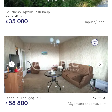
Севлиево, Крушевски баир
2232 кв.м.
35 000
Парцел/Терен
Габрово, Трендафил 1
62 кв.м.
58 800
Двустаен апартамент