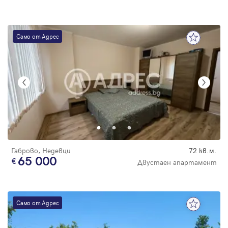
Само от Адрес
Габрово, Недевци
72 кв.м.
65 000
Двустаен апартамент
Само от Адрес