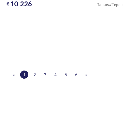
10 226
Парцел/Терен
«
1
2
3
4
5
6
»