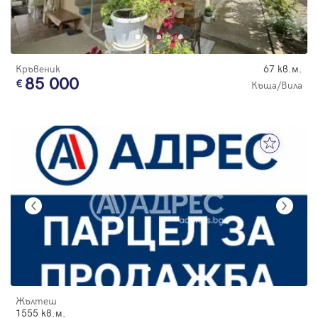
Кръвеник
67 кв.м.
85 000
Къща/Вила
Жълтеш
1555 кв.м.