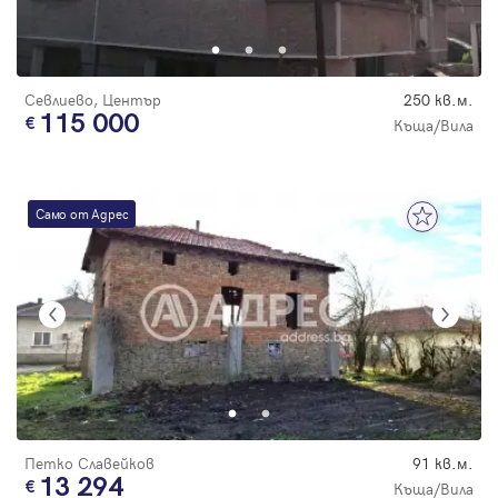
Парола
Севлиево, Център
250 кв.м.
115 000
Къща/Вила
Вход с имейл
Само от Адрес
Забравена парола
Регистрация
Петко Славейков
91 кв.м.
13 294
Къща/Вила