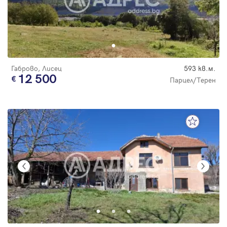
Габрово, Лисец
593 кв.м.
12 500
Парцел/Терен