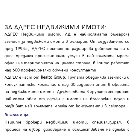
ЗА АДРЕС НЕДВИЖИМИ ИМОТИ:
АДРЕС Недвижими имоти АД е най-голямата българска
агенция за недвижими имоти в България. От създаването си
през 1993г., АДРЕС постоянно разширява дейността си и
днес предлага професионални услуги в най-голямата мрежа
офиси на територията на цялата страна, в които работят
над 600 професионално обучени консултанти.
АДРЕС е част от
Realto Group
. Групата обединява агентски и
консултантски компании с над 30 годишен опит в сферата
на недвижимите имоти. Дружествата в групата генерират
най-голям обем от сделки с имоти на българския пазар и
развиват най-голямата мрежа от консултанти в сектора.
Вижте още
Нашите брокери недвижими имоти, специализирали в
процеса на избор, договаряне и осъществяване на сделки с