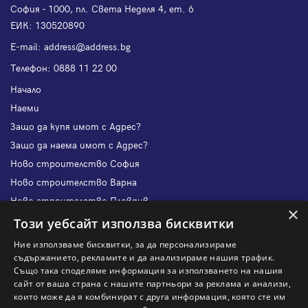
София - 1000, пл. Света Неделя 4, ет. 6
ЕИК: 130520890
Е-mail:
address@address.bg
Телефон:
0888 11 22 00
Начало
Наеми
Защо да купя имот с Адрес?
Защо да наема имот с Адрес?
Ново строителство София
Ново строителство Варна
Ново строителство Пловдив
×
Ново строителство Бургас
Този уебсайт използва бисквитки
Защо да продам имот с Адрес?
Ние използваме бисквитки, за да персонализираме
Защо да отдам имот с Адрес?
съдържанието, рекламите и да анализираме нашия трафик.
Също така споделяме информация за използването на нашия
Наши офиси
сайт от ваша страна с нашите партньори за реклама и анализи,
Кариери
които може да я комбинират с друга информация, която сте им