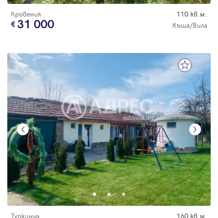
Кръвеник
110 кв.м.
31 000
Къща/Вила
Туркинча
160 кв.м.