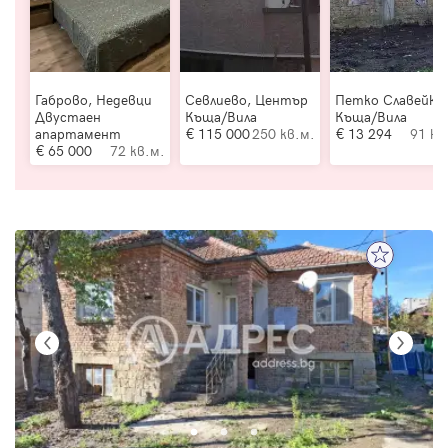
Габрово, Недевци
Севлиево, Център
Петко Славейко
Двустаен
Къща/Вила
Къща/Вила
апартамент
115 000
250 кв.м.
13 294
91 кв
65 000
72 кв.м.