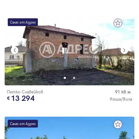
Само от Адрес
Петко Славейков
91 кв.м.
13 294
Къща/Вила
Само от Адрес