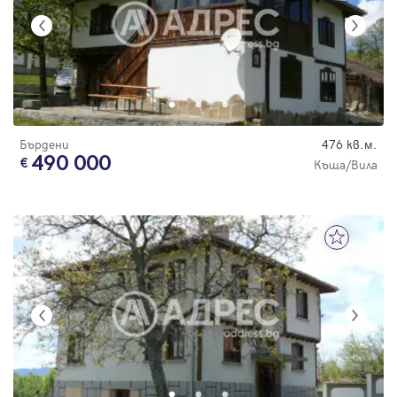
Бърдени
476 кв.м.
490 000
Къща/Вила