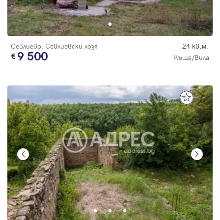
Севлиево, Севлиевски лозя
24 кв.м.
9 500
Къща/Вила