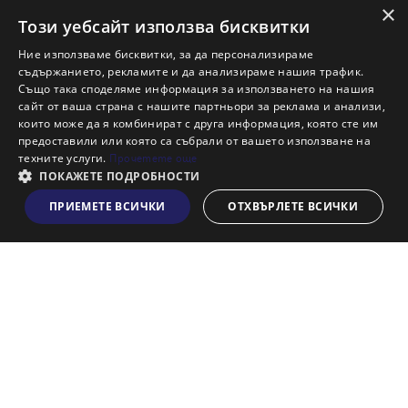
×
Ново строителство Бургас
Този уебсайт използва бисквитки
Защо да продам имот с Адрес?
Ние използваме бисквитки, за да персонализираме
Защо да отдам имот с Адрес?
съдържанието, рекламите и да анализираме нашия трафик.
Също така споделяме информация за използването на нашия
Наши офиси
сайт от ваша страна с нашите партньори за реклама и анализи,
Кариери
които може да я комбинират с друга информация, която сте им
предоставили или която са събрали от вашето използване на
Кои сме ние?
техните услуги.
Прочетете още
Франчайз
ПОКАЖЕТЕ ПОДРОБНОСТИ
Блог
ПРИЕМЕТЕ ВСИЧКИ
ОТХВЪРЛЕТЕ ВСИЧКИ
Виж на картата
Искаш ли да получаваш актуална информация за пазара
на недвижими имоти?
Абонирам се