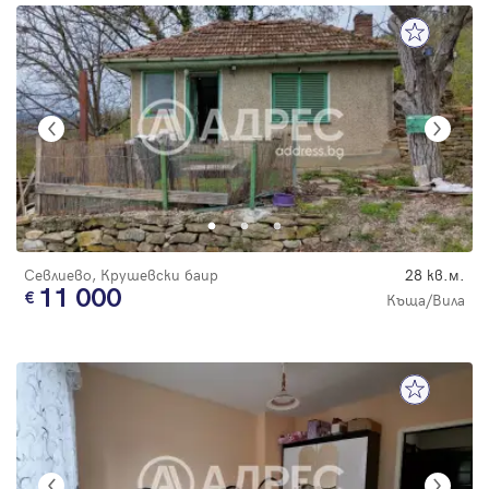
Севлиево, Крушевски баир
28 кв.м.
11 000
Къща/Вила