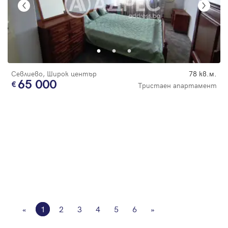
Севлиево, Широк център
78 кв.м.
65 000
Тристаен апартамент
«
1
2
3
4
5
6
»