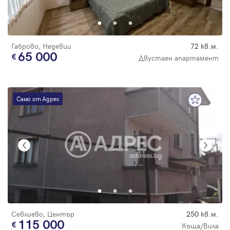
Парола
Габрово, Недевци
72 кв.м.
65 000
Двустаен апартамент
Вход с имейл
Само от Адрес
Забравена парола
Регистрация
Севлиево, Център
250 кв.м.
115 000
Къща/Вила