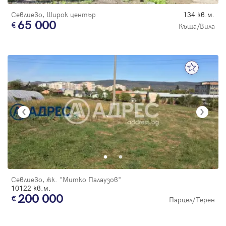
Севлиево, Широк център
134 кв.м.
65 000
Къща/Вила
Севлиево, жк. "Митко Палаузов"
10122 кв.м.
200 000
Парцел/Терен