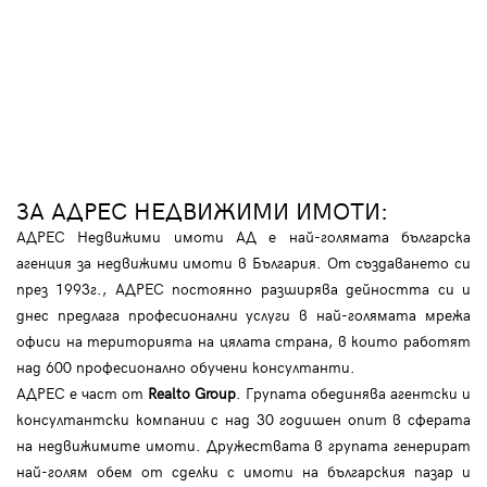
ЗА АДРЕС НЕДВИЖИМИ ИМОТИ:
АДРЕС Недвижими имоти АД е най-голямата българска
агенция за недвижими имоти в България. От създаването си
през 1993г., АДРЕС постоянно разширява дейността си и
днес предлага професионални услуги в най-голямата мрежа
офиси на територията на цялата страна, в които работят
над 600 професионално обучени консултанти.
АДРЕС е част от
Realto Group
. Групата обединява агентски и
консултантски компании с над 30 годишен опит в сферата
на недвижимите имоти. Дружествата в групата генерират
най-голям обем от сделки с имоти на българския пазар и