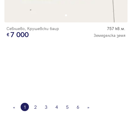
Севлиево, Крушевски баир
757 кв.м.
7 000
Земеделска земя
«
1
2
3
4
5
6
»