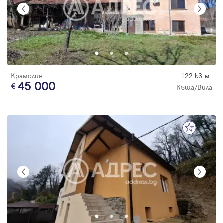
Крамолин
122 кв.м.
45 000
Къща/Вила