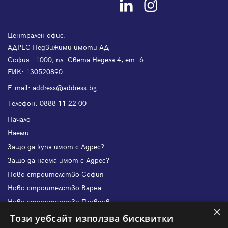
Централен офис:
АДРЕС Недвижими имоти АД
София - 1000, пл. Света Неделя 4, ет. 6
ЕИК: 130520890
Е-mail:
address@address.bg
Телефон:
0888 11 22 00
Начало
Наеми
Защо да купя имот с Адрес?
Защо да наема имот с Адрес?
Ново строителство София
Ново строителство Варна
Ново строителство Пловдив
×
Ново строителство Бургас
Този уебсайт използва бисквитки