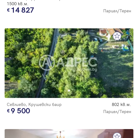
1500 кв.м.
14 827
Парцел/Терен
Севлиево, Крушевски баир
802 кв.м.
9 500
Парцел/Терен