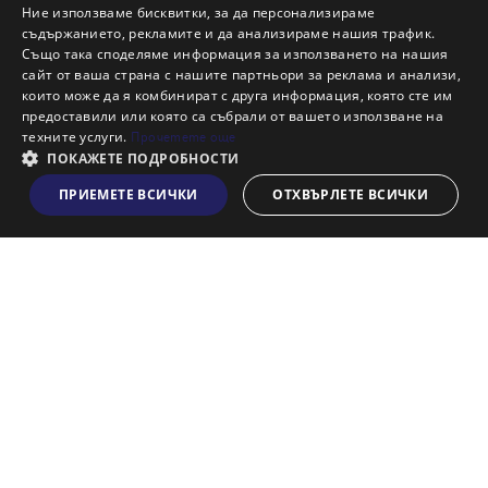
Защо да продам имот с Адрес?
Ние използваме бисквитки, за да персонализираме
Защо да отдам имот с Адрес?
съдържанието, рекламите и да анализираме нашия трафик.
Също така споделяме информация за използването на нашия
Наши офиси
сайт от ваша страна с нашите партньори за реклама и анализи,
Кариери
които може да я комбинират с друга информация, която сте им
предоставили или която са събрали от вашето използване на
Кои сме ние?
техните услуги.
Прочетете още
Франчайз
ПОКАЖЕТЕ ПОДРОБНОСТИ
Блог
ПРИЕМЕТЕ ВСИЧКИ
ОТХВЪРЛЕТЕ ВСИЧКИ
Виж на картата
Искаш ли да получаваш актуална информация за пазара
на недвижими имоти?
Абонирам се
НАЙ-ПОПУЛЯРНИ ТЪРСЕНИЯ: