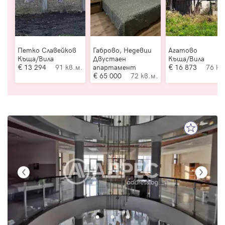
Петко Славейков
Габрово, Недевци
Агатово
Къща/Вила
Двустаен
Къща/Вила
13 294
91 кв.м.
апартамент
16 873
76 кв
65 000
72 кв.м.