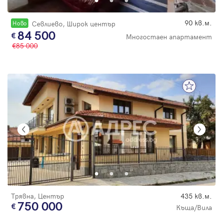
90 кв.м.
Новo
Севлиево, Широк център
84 500
Многостаен апартамент
85 000
Трявна, Център
435 кв.м.
750 000
Къща/Вила