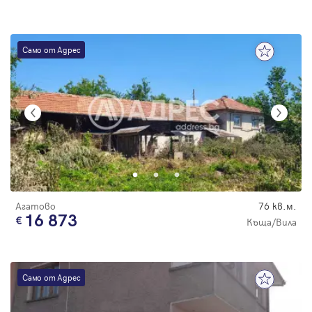
Само от Адрес
Агатово
76 кв.м.
16 873
Къща/Вила
Само от Адрес