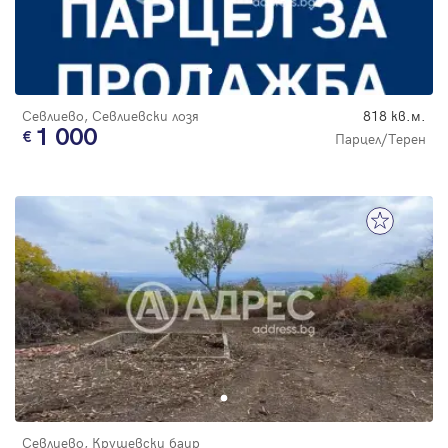
Севлиево, Севлиевски лозя
818 кв.м.
1 000
Парцел/Терен
Севлиево, Крушевски баир