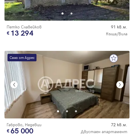
Парола
Петко Славейков
91 кв.м.
13 294
Къща/Вила
Вход с имейл
Само от Адрес
Забравена парола
Регистрация
Габрово, Недевци
72 кв.м.
65 000
Двустаен апартамент