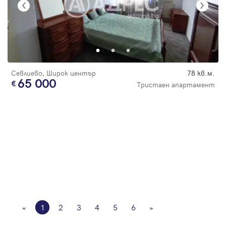
Севлиево, Широк център
78 кв.м.
65 000
Тристаен апартамент
«
1
2
3
4
5
6
»