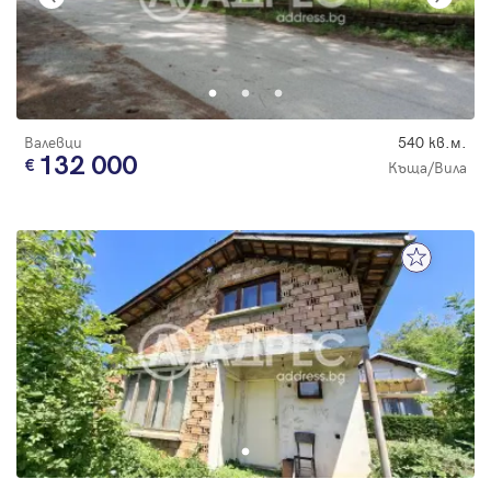
Валевци
540 кв.м.
132 000
Къща/Вила