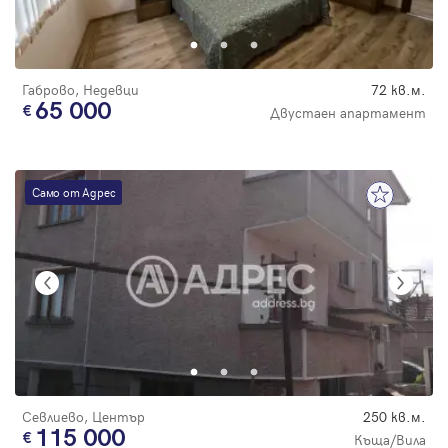
Парола
Габрово, Недевци
72 кв.м.
65 000
Двустаен апартамент
Вход с имейл
Само от Адрес
Забравена парола
Регистрация
Севлиево, Център
250 кв.м.
115 000
Къща/Вила