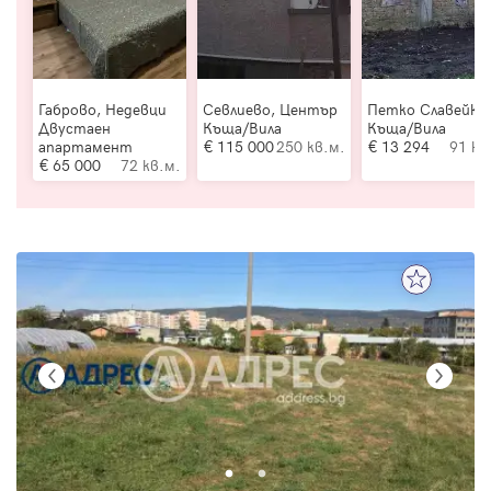
Габрово, Недевци
Севлиево, Център
Петко Славейко
Двустаен
Къща/Вила
Къща/Вила
апартамент
115 000
250 кв.м.
13 294
91 кв
65 000
72 кв.м.