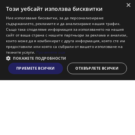
×
Ново строителство Бургас
Този уебсайт използва бисквитки
Защо да продам имот с Адрес?
Ние използваме бисквитки, за да персонализираме
Защо да отдам имот с Адрес?
съдържанието, рекламите и да анализираме нашия трафик.
Също така споделяме информация за използването на нашия
Наши офиси
сайт от ваша страна с нашите партньори за реклама и анализи,
Кариери
които може да я комбинират с друга информация, която сте им
предоставили или която са събрали от вашето използване на
Кои сме ние?
техните услуги.
Прочетете още
Франчайз
ПОКАЖЕТЕ ПОДРОБНОСТИ
Блог
ПРИЕМЕТЕ ВСИЧКИ
ОТХВЪРЛЕТЕ ВСИЧКИ
Виж на картата
Искаш ли да получаваш актуална информация за пазара
на недвижими имоти?
Абонирам се