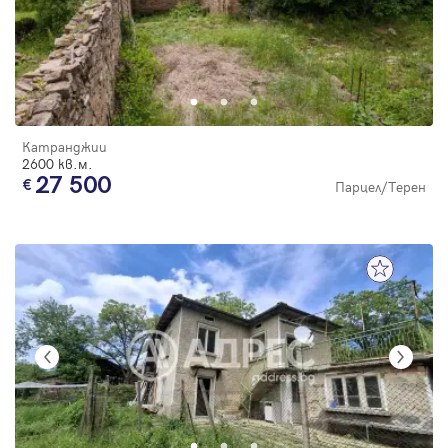
Катранджии
2600 кв.м.
27 500
Парцел/Терен