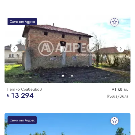
Само от Адрес
Петко Славейков
91 кв.м.
13 294
Къща/Вила
Само от Адрес