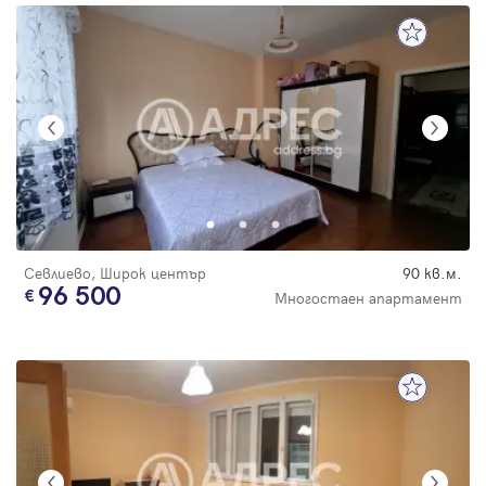
Севлиево, Широк център
90 кв.м.
96 500
Многостаен апартамент