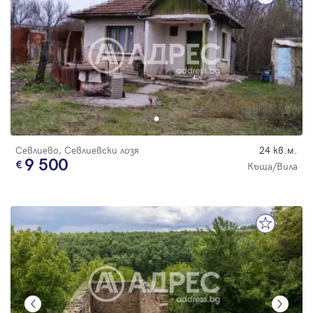
Севлиево, Севлиевски лозя
24 кв.м.
9 500
Къща/Вила