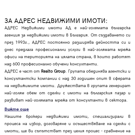
ЗА АДРЕС НЕДВИЖИМИ ИМОТИ:
АДРЕС Недвижими имоти АД е най-голямата българска
агенция за недвижими имоти в България. От създаването си
през 1993г., АДРЕС постоянно разширява дейността си и
днес предлага професионални услуги в най-голямата мрежа
офиси на територията на цялата страна, в които работят
над 600 професионално обучени консултанти.
АДРЕС е част от
Realto Group
. Групата обединява агентски и
консултантски компании с над 30 годишен опит в сферата
на недвижимите имоти. Дружествата в групата генерират
най-голям обем от сделки с имоти на българския пазар и
развиват най-голямата мрежа от консултанти в сектора.
Вижте още
Нашите брокери недвижими имоти, специализирали в
процеса на избор, договаряне и осъществяване на сделки с
имоти, ще ви съпътстват през целия процес - сравнение на