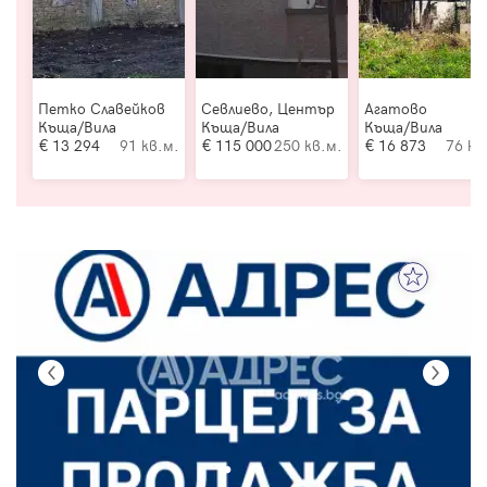
Петко Славейков
Севлиево, Център
Агатово
Къща/Вила
Къща/Вила
Къща/Вила
13 294
91 кв.м.
115 000
250 кв.м.
16 873
76 кв