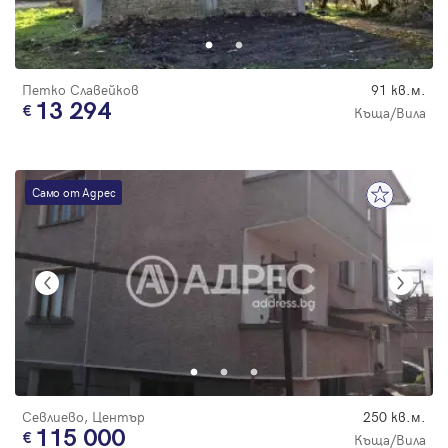
Парола
Петко Славейков
91 кв.м.
13 294
Къща/Вила
Вход с имейл
Само от Адрес
Забравена парола
Регистрация
Севлиево, Център
250 кв.м.
115 000
Къща/Вила