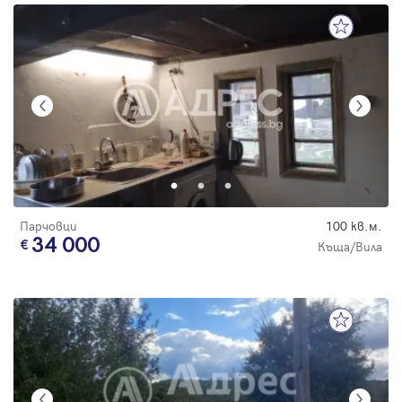
Парчовци
100 кв.м.
34 000
Къща/Вила