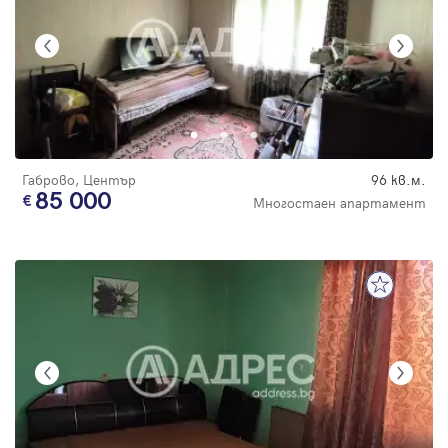
Габрово, Център
96 кв.м.
85 000
Многостаен апартамент