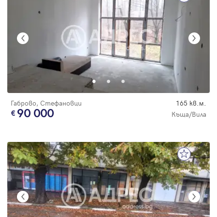
Габрово, Стефановци
165 кв.м.
90 000
Къща/Вила