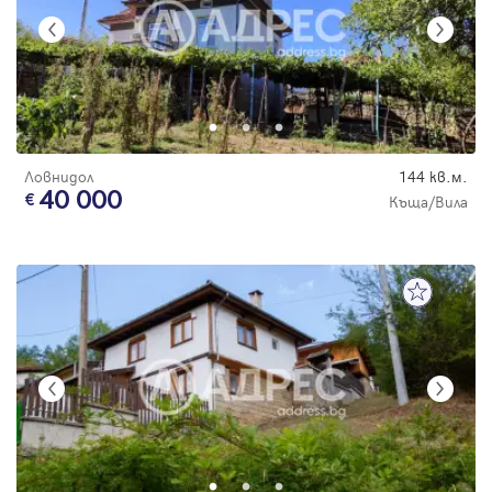
Ловнидол
144 кв.м.
40 000
Къща/Вила