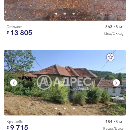
Столът
363 кв.м.
13 805
Цех/Склад
Крушево
184 кв.м.
9 715
Къща/Вила