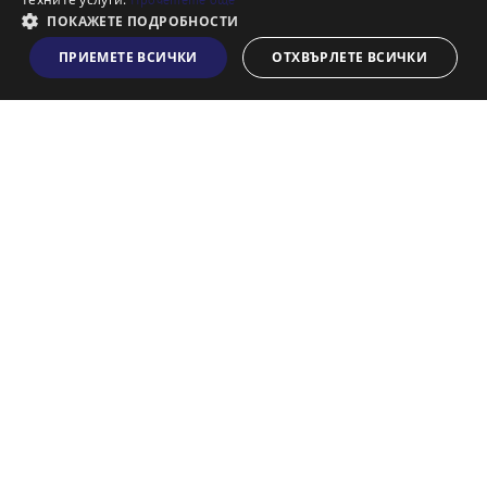
Франчайз
ПОКАЖЕТЕ ПОДРОБНОСТИ
Блог
ПРИЕМЕТЕ ВСИЧКИ
ОТХВЪРЛЕТЕ ВСИЧКИ
Виж на картата
Искаш ли да получаваш актуална информация за пазара
на недвижими имоти?
Абонирам се
НАЙ-ПОПУЛЯРНИ ТЪРСЕНИЯ:
Общи условия
Политика за "бисквитки"
Политики за поверителност
Политика по качеството
Информация по ЗЗЛПСПООИН
© 2026 Адрес, All rights reserved. Website by
& VJSoft
Kipo