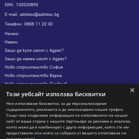
ЕИК: 130520890
Е-mail:
address@address.bg
Телефон:
0888 11 22 00
Начало
Наеми
Защо да купя имот с Адрес?
Защо да наема имот с Адрес?
Ново строителство София
Ново строителство Варна
Ново строителство Пловдив
×
Ново строителство Бургас
Този уебсайт използва бисквитки
Защо да продам имот с Адрес?
Ние използваме бисквитки, за да персонализираме
Защо да отдам имот с Адрес?
съдържанието, рекламите и да анализираме нашия трафик.
Също така споделяме информация за използването на нашия
Наши офиси
сайт от ваша страна с нашите партньори за реклама и анализи,
Кариери
които може да я комбинират с друга информация, която сте им
предоставили или която са събрали от вашето използване на
Кои сме ние?
техните услуги.
Прочетете още