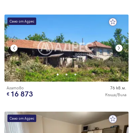
Само от Адрес
Агатово
76 кв.м.
16 873
Къща/Вила
Само от Адрес