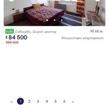
90 кв.м.
Новo
Севлиево, Широк център
84 500
Многостаен апартамент
85 000
«
1
2
3
4
5
6
»