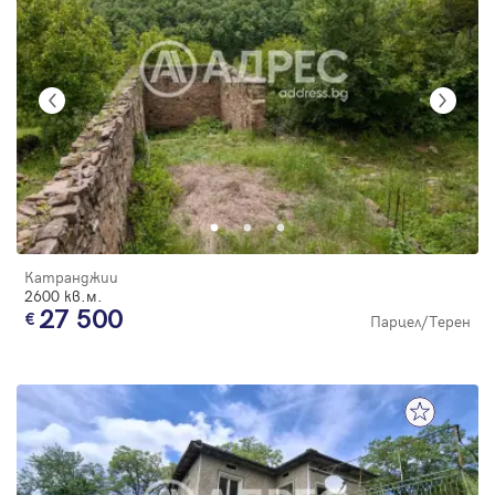
Катранджии
2600 кв.м.
27 500
Парцел/Терен