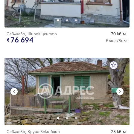
Севлиево, Широк център
70 кв.м.
76 694
Къща/Вила
Севлиево, Крушевски баир
28 кв.м.