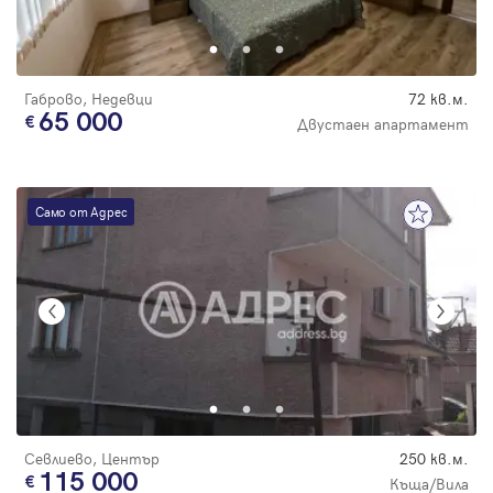
Парола
Габрово, Недевци
72 кв.м.
65 000
Двустаен апартамент
Вход с имейл
Само от Адрес
Забравена парола
Регистрация
Севлиево, Център
250 кв.м.
115 000
Къща/Вила