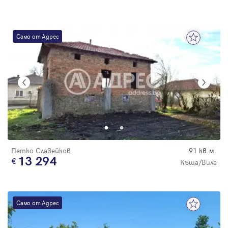
Само от Адрес
Петко Славейков
91 кв.м.
13 294
Къща/Вила
Само от Адрес