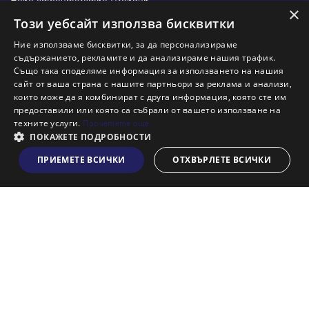
Ново строителство Пловдив
×
Ново строителство Бургас
Този уебсайт използва бисквитки
Защо да продам имот с Адрес?
Ние използваме бисквитки, за да персонализираме
Защо да отдам имот с Адрес?
съдържанието, рекламите и да анализираме нашия трафик.
Също така споделяме информация за използването на нашия
Наши офиси
сайт от ваша страна с нашите партньори за реклама и анализи,
Кариери
които може да я комбинират с друга информация, която сте им
предоставили или която са събрали от вашето използване на
Кои сме ние?
техните услуги.
Прочетете още
Франчайз
ПОКАЖЕТЕ ПОДРОБНОСТИ
Блог
ПРИЕМЕТЕ ВСИЧКИ
ОТХВЪРЛЕТЕ ВСИЧКИ
Виж на картата
Искаш ли да получаваш актуална информация за пазара
на недвижими имоти?
Абонирам се