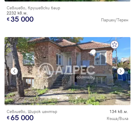
Севлиево, Крушевски баир
2232 кв.м.
35 000
Парцел/Терен
Севлиево, Широк център
134 кв.м.
65 000
Къща/Вила