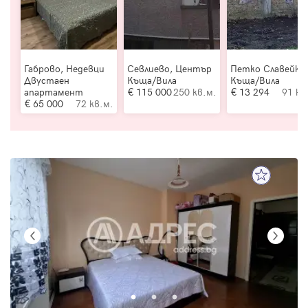
Габрово, Недевци
Севлиево, Център
Петко Славейко
Двустаен
Къща/Вила
Къща/Вила
апартамент
115 000
250 кв.м.
13 294
91 кв
65 000
72 кв.м.