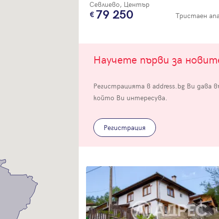
Севлиево, Център
79 250
Тристаен а
Научете първи за нови
Вход
Регистрацията в address.bg Ви дава 
който Ви интересува.
Влезте с профила си, за да разгледате повече снимки и да получит
по-подробна информация.
Регистрация
Продължи с Facebook
Продължи с Google
Успех!
Успех!
или влезте с имейл
Благодарим ви! Проверете имейл адрес си, за да активирате