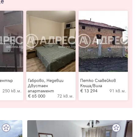
ще
Център
Габрово, Недевци
Петко Славейков
Двустаен
Къща/Вила
250 кв.м.
апартамент
13 294
91 кв.м.
65 000
72 кв.м.