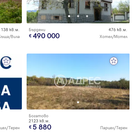
138 кв.м.
Бърдени
476 кв.м.
490 000
Къща/Вила
Хотел/Мотел
Богатово
2123 кв.м.
5 880
цел/Терен
Парцел/Терен