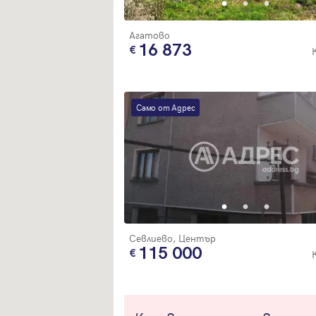
Агатово
16 873
Само от Адрес
Севлиево, Център
115 000