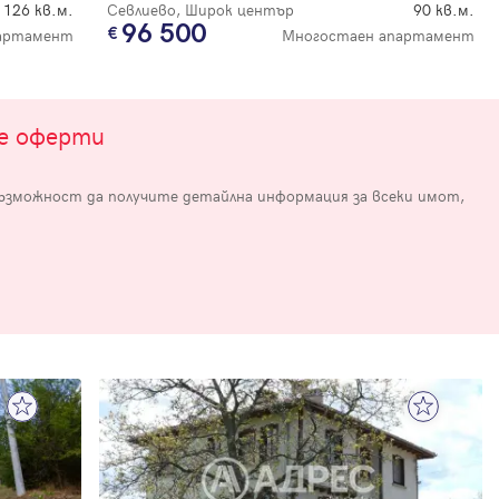
126 кв.м.
Севлиево, Широк център
90 кв.м.
96 500
партамент
Многостаен апартамент
те оферти
възможност да получите детайлна информация за всеки имот,
е