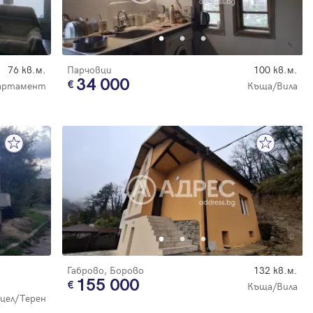
76 кв.м.
Парчовци
100 кв.м.
34 000
партамент
Къща/Вила
Габрово, Борово
132 кв.м.
155 000
Къща/Вила
цел/Терен