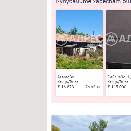
Купувачите харесват о
Агатово
Севлиево, 
Къща/Вила
Къща/Вила
16 873
76 кв.м.
115 000