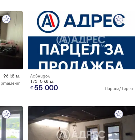
96 кв.м.
Ловнидол
17310 кв.м.
артамент
55 000
Парцел/Терен