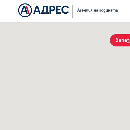
Начало
Резултати от търсене
Агенция на годината
Запа
История на търсенията