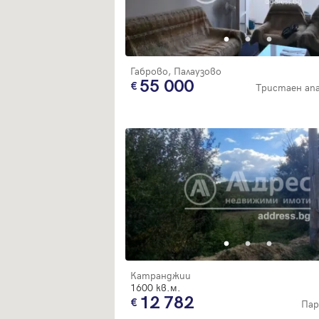
Габрово, Палаузово
55 000
Тристаен а
Катранджии
1600 кв.м.
12 782
Пар