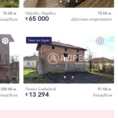
76 кв.м.
Габрово, Недевци
72 кв.м.
65 000
Къща/Вила
Двустаен апартамент
Само от Адрес
250 кв.м.
Петко Славейков
91 кв.м.
13 294
Къща/Вила
Къща/Вила