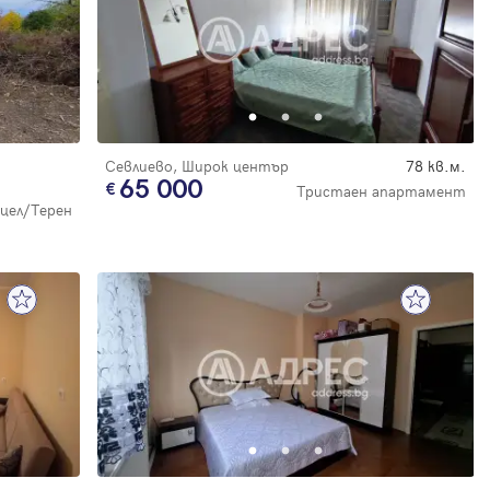
Севлиево, Широк център
78 кв.м.
65 000
Тристаен апартамент
цел/Терен