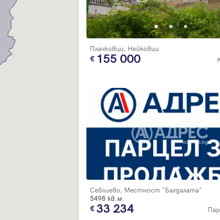
Благодарим ви! Очаквайте скоро да се свържем с вас!
регистрацията.
Имейл
Парола
Плачковци, Нейковци
155 000
Вход с имейл
Забравена парола
Регистрация
Севлиево, Местност "Багдалата"
5498 кв.м.
33 234
Пар