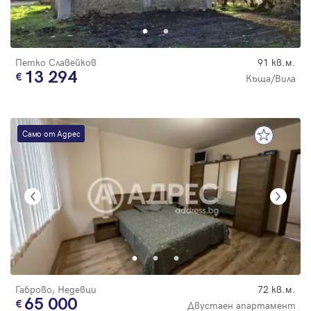
Парола
Петко Славейков
91 кв.м.
13 294
Къща/Вила
Вход с имейл
Само от Адрес
Забравена парола
Регистрация
Габрово, Недевци
72 кв.м.
65 000
Двустаен апартамент