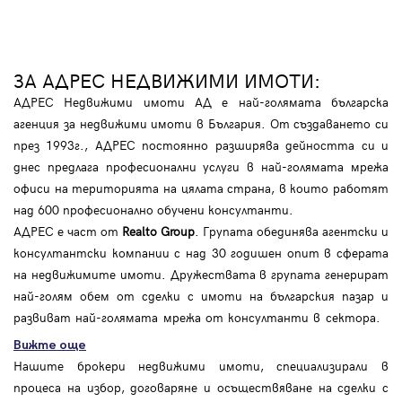
ЗА АДРЕС НЕДВИЖИМИ ИМОТИ:
АДРЕС Недвижими имоти АД е най-голямата българска
агенция за недвижими имоти в България. От създаването си
през 1993г., АДРЕС постоянно разширява дейността си и
днес предлага професионални услуги в най-голямата мрежа
офиси на територията на цялата страна, в които работят
над 600 професионално обучени консултанти.
АДРЕС е част от
Realto Group
. Групата обединява агентски и
консултантски компании с над 30 годишен опит в сферата
на недвижимите имоти. Дружествата в групата генерират
най-голям обем от сделки с имоти на българския пазар и
развиват най-голямата мрежа от консултанти в сектора.
Вижте още
Нашите брокери недвижими имоти, специализирали в
процеса на избор, договаряне и осъществяване на сделки с