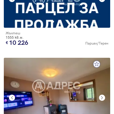
Жълтеш
1555 кв.м.
10 226
Парцел/Терен