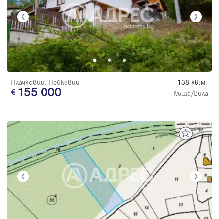
Плачковци, Нейковци
138 кв.м.
155 000
Къща/Вила