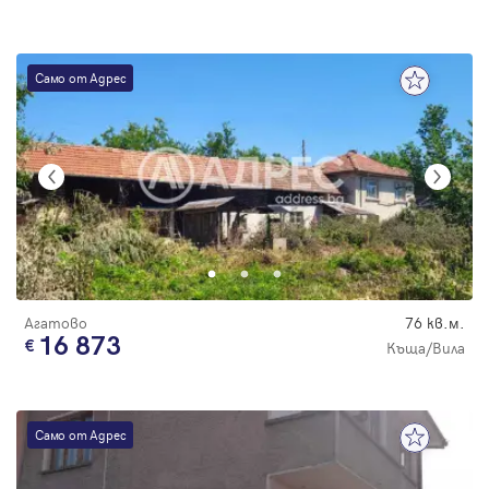
Само от Адрес
Агатово
76 кв.м.
16 873
Къща/Вила
Само от Адрес