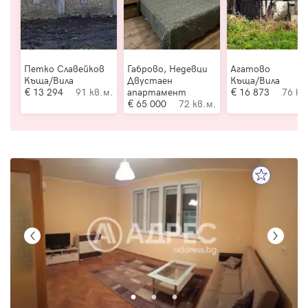
Петко Славейков
Габрово, Недевци
Агатово
Къща/Вила
Двустаен
Къща/Вила
13 294
91 кв.м.
апартамент
16 873
76 кв
65 000
72 кв.м.