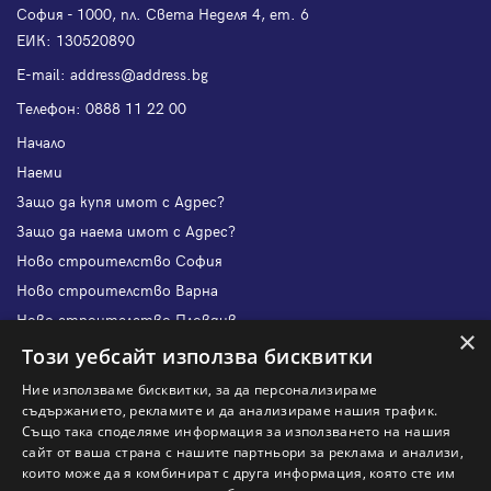
София - 1000, пл. Света Неделя 4, ет. 6
ЕИК: 130520890
Е-mail:
address@address.bg
Телефон:
0888 11 22 00
Начало
Наеми
Защо да купя имот с Адрес?
Защо да наема имот с Адрес?
Ново строителство София
Ново строителство Варна
Ново строителство Пловдив
×
Ново строителство Бургас
Този уебсайт използва бисквитки
Защо да продам имот с Адрес?
Ние използваме бисквитки, за да персонализираме
Защо да отдам имот с Адрес?
съдържанието, рекламите и да анализираме нашия трафик.
Също така споделяме информация за използването на нашия
Наши офиси
сайт от ваша страна с нашите партньори за реклама и анализи,
Кариери
които може да я комбинират с друга информация, която сте им