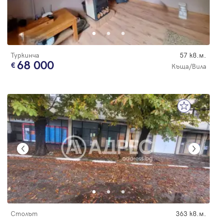
Туркинча
57 кв.м.
68 000
Къща/Вила
Столът
363 кв.м.