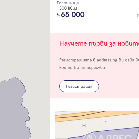
Гостилица
1300 кв.м.
65 000
Научете първи за нови
Вход
Регистрацията в address.bg Ви дава 
Влезте с профила си, за да разгледате повече снимки и да получит
който Ви интересува.
по-подробна информация.
Регистрация
Продължи с Facebook
Продължи с Google
Успех!
Успех!
или влезте с имейл
Благодарим ви! Проверете имейл адрес си, за да активирате