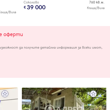
Соколово
760 кв.м.
39 000
Къща/Вила
Къща/Вила
те оферти
възможност да получите детайлна информация за всеки имот,
е