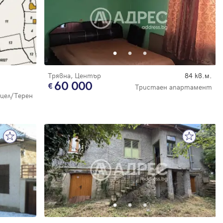
Трявна, Център
84 кв.м.
60 000
Тристаен апартамент
цел/Терен