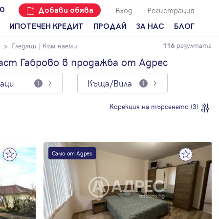
Вход
Регистрация
00
Добави обява
ИПОТЕЧЕН КРЕДИТ
ПРОДАЙ
ЗА НАС
БЛОГ
резултата
Гледаци
| Към наеми
116
Добави
Наши офиси
За продавачи
обява
аст Габрово в продажба от Адрес
Кариери
За купувачи
Защо да
даци
Къща/Вила
продам
1
1
Кои сме ние?
Ипотечно
имот с
кредитиране
Адрес?
Мениджмънт
Корекция на търсенето (3)
За
наемодатели
Address Run
За
Франчайз
наематели
Само от Адрес
Често
Анализ на
задавани
пазара
въпроси
Новини