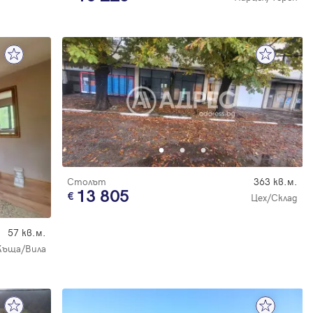
Столът
363 кв.м.
13 805
Цех/Склад
57 кв.м.
Къща/Вила