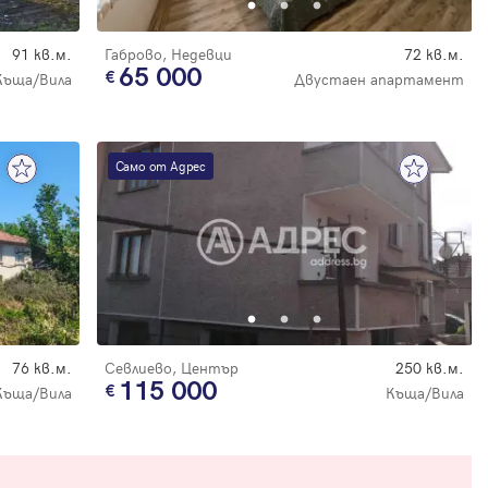
91 кв.м.
Габрово, Недевци
72 кв.м.
65 000
Къща/Вила
Двустаен апартамент
Само от Адрес
76 кв.м.
Севлиево, Център
250 кв.м.
115 000
Къща/Вила
Къща/Вила