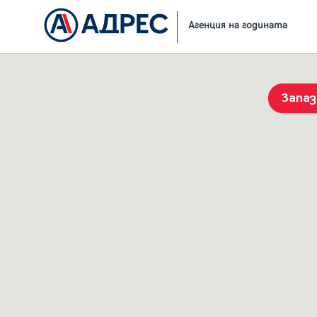
Начало
Резултати от търсене
Агенция на годината
Запа
История на търсенията