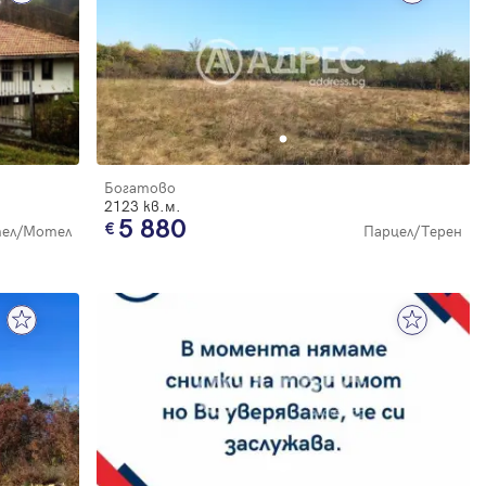
Богатово
2123 кв.м.
5 880
ел/Мотел
Парцел/Терен