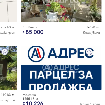
757 кв.м.
Кръвеник
67 кв.м.
85 000
елска земя
Къща/Вила
110 кв.м.
Жълтеш
1555 кв.м.
Къща/Вила
10 226
Парцел/Терен