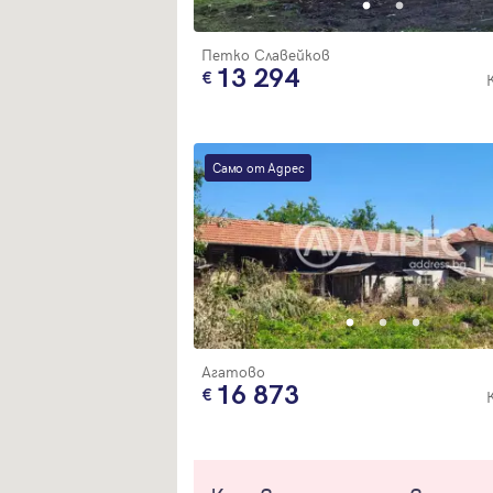
Петко Славейков
13 294
Само от Адрес
Агатово
16 873