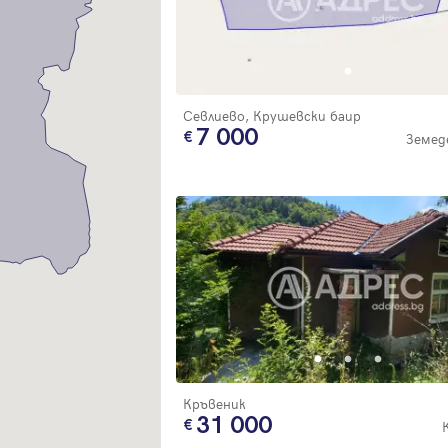
Благодарим ви! Очаквайте скоро да се свържем с вас!
регистрацията.
Имейл
Парола
Севлиево, Крушевски баир
7 000
Земед
Вход с имейл
Забравена парола
Регистрация
Кръвеник
31 000