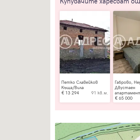
Купувачите харесват о
Петко Славейков
Габрово, Не
Къща/Вила
Двустаен
13 294
91 кв.м.
апартамен
65 000