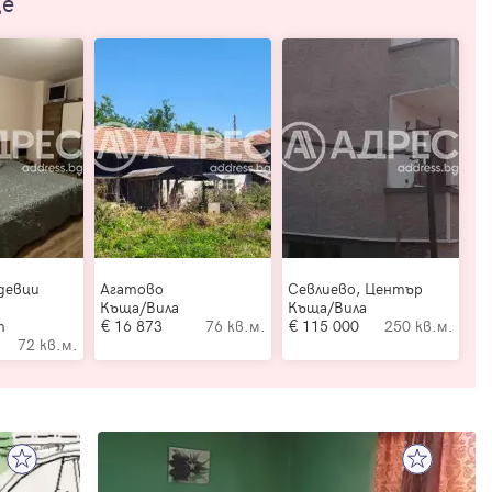
ще
девци
Агатово
Севлиево, Център
Къща/Вила
Къща/Вила
т
16 873
76 кв.м.
115 000
250 кв.м.
72 кв.м.