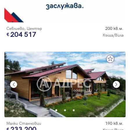
Севлиево, Център
200 кв.м.
204 517
Къща/Вила
Малки Станчовци
190 кв.м.
233 200
Къща/Вила