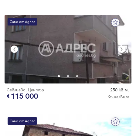
Само от Адрес
Севлиево, Център
250 кв.м.
115 000
Къща/Вила
Само от Адрес