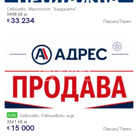
Севлиево, Местност "Багдалата"
5498 кв.м.
33 234
Парцел/Терен
Новo
Севлиево, Севлиевски лозя
3561 кв.м.
15 000
Парцел/Терен