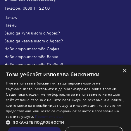
Телефон:
0888 11 22 00
Начало
Наеми
Защо да купя имот с Адрес?
Защо да наема имот с Адрес?
Ново строителство София
Ново строителство Варна
Ново строителство Пловдив
×
Ново строителство Бургас
Този уебсайт използва бисквитки
Защо да продам имот с Адрес?
Ние използваме бисквитки, за да персонализираме
Защо да отдам имот с Адрес?
съдържанието, рекламите и да анализираме нашия трафик.
Също така споделяме информация за използването на нашия
Наши офиси
сайт от ваша страна с нашите партньори за реклама и анализи,
Кариери
които може да я комбинират с друга информация, която сте им
предоставили или която са събрали от вашето използване на
Кои сме ние?
техните услуги.
Прочетете още
Франчайз
ПОКАЖЕТЕ ПОДРОБНОСТИ
Блог