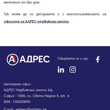
мечтания от вас дом.
Тук може да се запознаете и с местоположението на
.
офисите на АДРЕС
недвижими имоти
Свържете се с нас:
Централен офис:
АДРЕС Недвижими имоти АД
София - 1000, пл. Света Неделя 4, ет. 6
ЕИК: 130520890
Е-mail:
address@address.bg