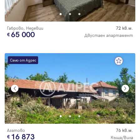
Парола
цена
Габрово, Недевци
72 кв.м.
65 000
Двустаен апартамент
Вход с имейл
Само от Адрес
Забравена парола
Регистрация
Агатово
76 кв.м.
16 873
Къща/Вила