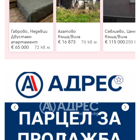
Габрово, Недевци
Агатово
Севлиево, Цент
Двустаен
Къща/Вила
Къща/Вила
апартамент
16 873
76 кв.м.
115 000
250 кв
65 000
72 кв.м.