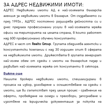
ЗА АДРЕС НЕДВИЖИМИ ИМОТИ:
АДРЕС Недвижими имоти АД е най-голямата българска
агенция за недвижими имоти в България. От създаването си
през 1993г., АДРЕС постоянно разширява дейността си и
днес предлага професионални услуги в най-голямата мрежа
офиси на територията на цялата страна, в които работят
над 600 професионално обучени консултанти.
АДРЕС е част от
Realto Group
. Групата обединява агентски и
консултантски компании с над 30 годишен опит в сферата
на недвижимите имоти. Дружествата в групата генерират
най-голям обем от сделки с имоти на българския пазар и
развиват най-голямата мрежа от консултанти в сектора.
Вижте още
Нашите брокери недвижими имоти, специализирали в
процеса на избор, договаряне и осъществяване на сделки с
имоти, ще ви съпътстват през целия процес - сравнение на
оферти, провеждане на огледи и преговори, запознаване и
изготвяне на юридическа документация за покупка на