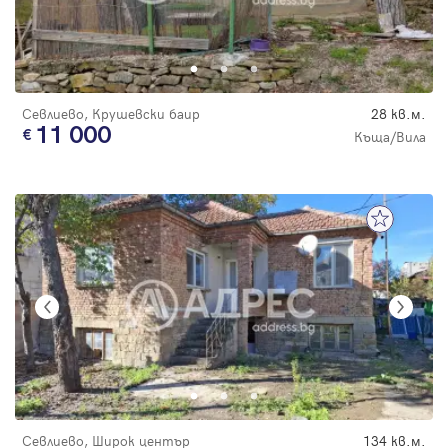
Севлиево, Крушевски баир
28 кв.м.
11 000
Къща/Вила
Севлиево, Широк център
134 кв.м.