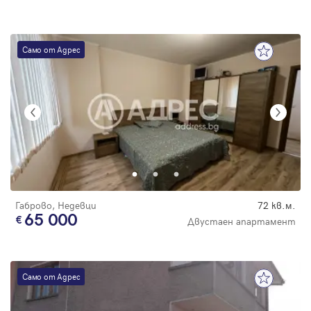
Само от Адрес
Габрово, Недевци
72 кв.м.
65 000
Двустаен апартамент
Само от Адрес