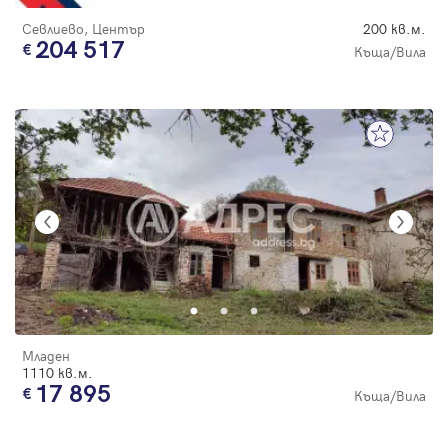
Севлиево, Център
200 кв.м.
204 517
Къща/Вила
Младен
1110 кв.м.
17 895
Къща/Вила