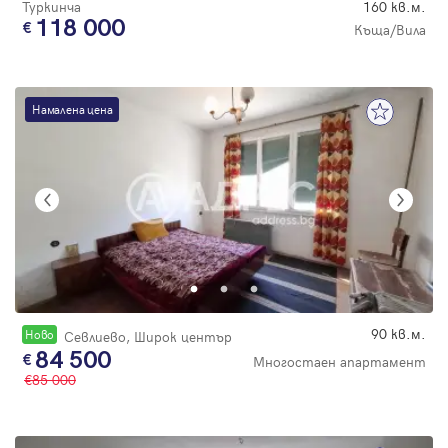
Туркинча
160 кв.м.
118 000
Къща/Вила
Намалена цена
90 кв.м.
Новo
Севлиево, Широк център
84 500
Многостаен апартамент
85 000