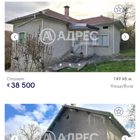
Столът
149 кв.м.
38 500
Къща/Вила