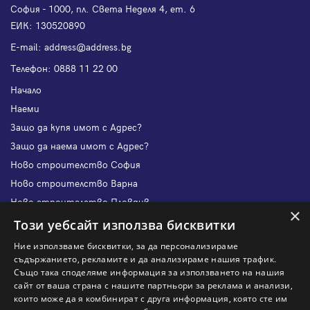
София - 1000, пл. Света Неделя 4, ет. 6
ЕИК: 130520890
Е-mail:
address@address.bg
Телефон:
0888 11 22 00
Начало
Наеми
Защо да купя имот с Адрес?
Защо да наема имот с Адрес?
Ново строителство София
Ново строителство Варна
Ново строителство Пловдив
×
Ново строителство Бургас
Този уебсайт използва бисквитки
Защо да продам имот с Адрес?
Ние използваме бисквитки, за да персонализираме
Защо да отдам имот с Адрес?
съдържанието, рекламите и да анализираме нашия трафик.
Също така споделяме информация за използването на нашия
Наши офиси
сайт от ваша страна с нашите партньори за реклама и анализи,
Кариери
които може да я комбинират с друга информация, която сте им