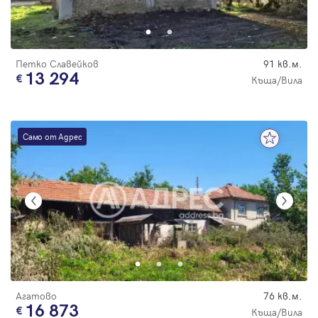
Парола
Петко Славейков
91 кв.м.
13 294
Къща/Вила
Вход с имейл
Само от Адрес
Забравена парола
Регистрация
Агатово
76 кв.м.
16 873
Къща/Вила