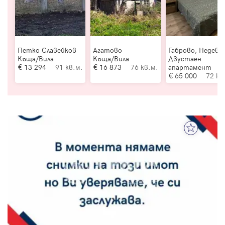
Петко Славейков
Агатово
Габрово, Недевц
Къща/Вила
Къща/Вила
Двустаен
13 294
91 кв.м.
16 873
76 кв.м.
апартамент
65 000
72 кв