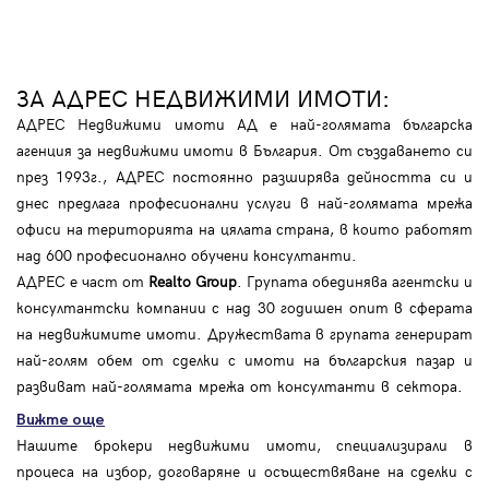
ЗА АДРЕС НЕДВИЖИМИ ИМОТИ:
АДРЕС Недвижими имоти АД е най-голямата българска
агенция за недвижими имоти в България. От създаването си
през 1993г., АДРЕС постоянно разширява дейността си и
днес предлага професионални услуги в най-голямата мрежа
офиси на територията на цялата страна, в които работят
над 600 професионално обучени консултанти.
АДРЕС е част от
Realto Group
. Групата обединява агентски и
консултантски компании с над 30 годишен опит в сферата
на недвижимите имоти. Дружествата в групата генерират
най-голям обем от сделки с имоти на българския пазар и
развиват най-голямата мрежа от консултанти в сектора.
Вижте още
Нашите брокери недвижими имоти, специализирали в
процеса на избор, договаряне и осъществяване на сделки с