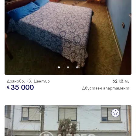
Дряново, кв. Център
62 кв.м.
35 000
Двустаен апартамент