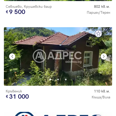
Севлиево, Крушевски баир
802 кв.м.
9 500
Парцел/Терен
Кръвеник
110 кв.м.
31 000
Къща/Вила