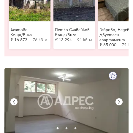
Агатово
Петко Славейков
Габрово, Недевц
Къща/Вила
Къща/Вила
Двустаен
16 873
76 кв.м.
13 294
91 кв.м.
апартамент
65 000
72 кв