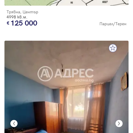
Трявна, Център
4998 кв.м.
125 000
Парцел/Терен