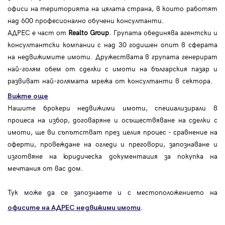
офиси на територията на цялата страна, в които работят
над 600 професионално обучени консултанти.
АДРЕС е част от
Realto Group
. Групата обединява агентски и
консултантски компании с над 30 годишен опит в сферата
на недвижимите имоти. Дружествата в групата генерират
най-голям обем от сделки с имоти на българския пазар и
развиват най-голямата мрежа от консултанти в сектора.
Вижте още
Нашите брокери недвижими имоти, специализирали в
процеса на избор, договаряне и осъществяване на сделки с
имоти, ще ви съпътстват през целия процес - сравнение на
оферти, провеждане на огледи и преговори, запознаване и
изготвяне на юридическа документация за покупка на
мечтания от вас дом.
Тук може да се запознаете и с местоположението на
.
офисите на АДРЕС
недвижими имоти