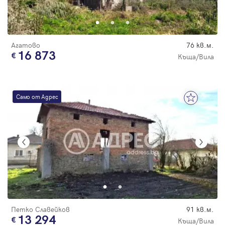
Парола
Агатово
76 кв.м.
16 873
Къща/Вила
Вход с имейл
Само от Адрес
Забравена парола
Регистрация
Петко Славейков
91 кв.м.
13 294
Къща/Вила