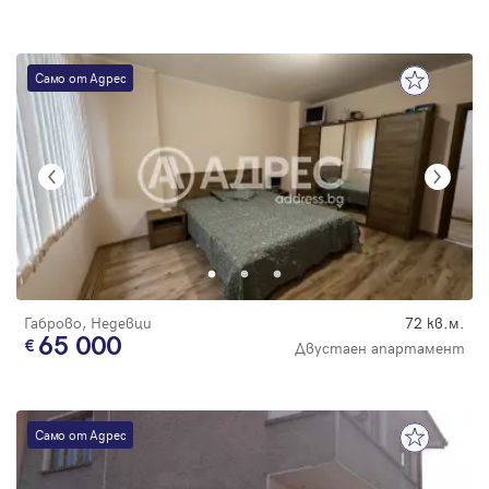
Само от Адрес
Габрово, Недевци
72 кв.м.
65 000
Двустаен апартамент
Само от Адрес