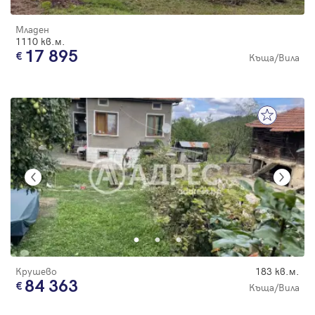
Младен
1110 кв.м.
17 895
Къща/Вила
Крушево
183 кв.м.
84 363
Къща/Вила