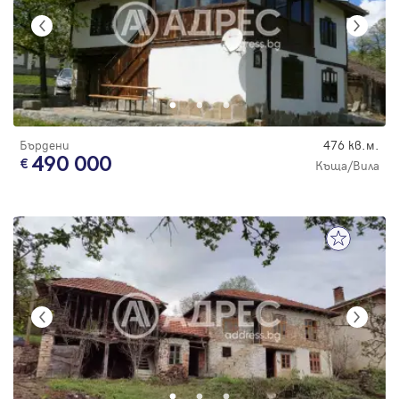
Бърдени
476 кв.м.
490 000
Къща/Вила