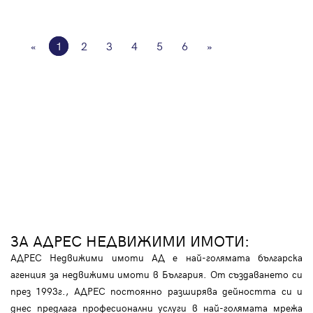
«
1
2
3
4
5
6
»
ЗА АДРЕС НЕДВИЖИМИ ИМОТИ:
АДРЕС Недвижими имоти АД е най-голямата българска
агенция за недвижими имоти в България. От създаването си
през 1993г., АДРЕС постоянно разширява дейността си и
днес предлага професионални услуги в най-голямата мрежа