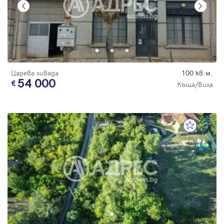
Царева ливада
100 кв.м.
54 000
Къща/Вила