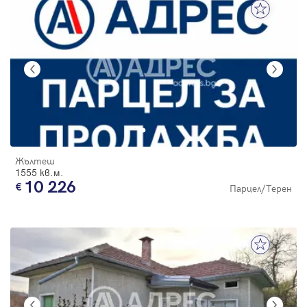
Жълтеш
1555 кв.м.
10 226
Парцел/Терен