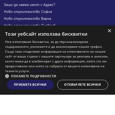
Защо да наема имот с Адрес?
Ново строителство София
Ново строителство Варна
Ново строителство Пловдив
×
Ново строителство Бургас
Този уебсайт използва бисквитки
Защо да продам имот с Адрес?
Ние използваме бисквитки, за да персонализираме
Защо да отдам имот с Адрес?
съдържанието, рекламите и да анализираме нашия трафик.
Също така споделяме информация за използването на нашия
Наши офиси
сайт от ваша страна с нашите партньори за реклама и анализи,
Кариери
които може да я комбинират с друга информация, която сте им
предоставили или която са събрали от вашето използване на
Кои сме ние?
техните услуги.
Прочетете още
Франчайз
ПОКАЖЕТЕ ПОДРОБНОСТИ
Блог
ПРИЕМЕТЕ ВСИЧКИ
ОТХВЪРЛЕТЕ ВСИЧКИ
Виж на картата
Искаш ли да получаваш актуална информация за пазара
на недвижими имоти?