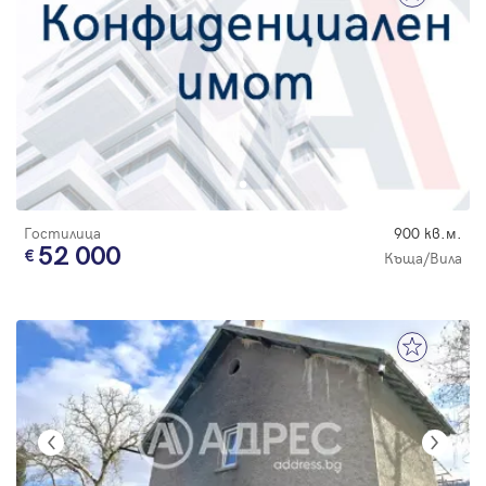
Гостилица
900 кв.м.
52 000
Къща/Вила