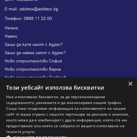
Е-mail:
address@address.bg
Телефон:
0888 11 22 00
Начало
Наеми
Защо да купя имот с Адрес?
Защо да наема имот с Адрес?
Ново строителство София
Ново строителство Варна
Ново строителство Пловдив
×
Ново строителство Бургас
Този уебсайт използва бисквитки
Защо да продам имот с Адрес?
Ние използваме бисквитки, за да персонализираме
Защо да отдам имот с Адрес?
съдържанието, рекламите и да анализираме нашия трафик.
Също така споделяме информация за използването на нашия
Наши офиси
сайт от ваша страна с нашите партньори за реклама и анализи,
Кариери
които може да я комбинират с друга информация, която сте им
предоставили или която са събрали от вашето използване на
Кои сме ние?
техните услуги.
Прочетете още
Франчайз