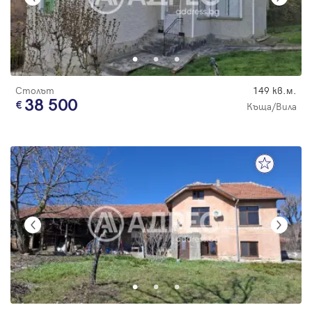
Столът
149 кв.м.
38 500
Къща/Вила