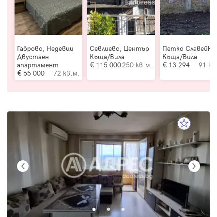
Габрово, Недевци
Севлиево, Център
Петко Славейко
Двустаен
Къща/Вила
Къща/Вила
апартамент
115 000
250 кв.м.
13 294
91 кв
65 000
72 кв.м.