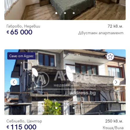
Парола
Габрово, Недевци
72 кв.м.
65 000
Двустаен апартамент
Вход с имейл
Само от Адрес
Забравена парола
Регистрация
Севлиево, Център
250 кв.м.
115 000
Къща/Вила