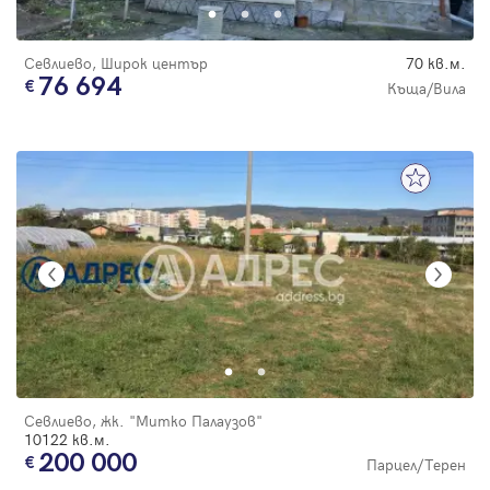
Севлиево, Широк център
70 кв.м.
76 694
Къща/Вила
Севлиево, жк. "Митко Палаузов"
10122 кв.м.
200 000
Парцел/Терен