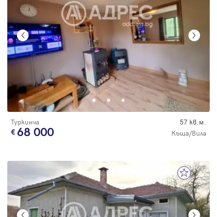
Туркинча
57 кв.м.
68 000
Къща/Вила