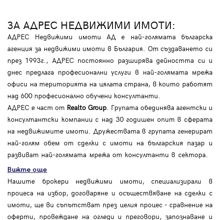
ЗА АДРЕС НЕДВИЖИМИ ИМОТИ:
АДРЕС Недвижими имоти АД е най-голямата българска
агенция за недвижими имоти в България. От създаването си
през 1993г., АДРЕС постоянно разширява дейността си и
днес предлага професионални услуги в най-голямата мрежа
офиси на територията на цялата страна, в които работят
над 600 професионално обучени консултанти.
АДРЕС е част от
Realto Group
. Групата обединява агентски и
консултантски компании с над 30 годишен опит в сферата
на недвижимите имоти. Дружествата в групата генерират
най-голям обем от сделки с имоти на българския пазар и
развиват най-голямата мрежа от консултанти в сектора.
Вижте още
Нашите брокери недвижими имоти, специализирали в
процеса на избор, договаряне и осъществяване на сделки с
имоти, ще ви съпътстват през целия процес - сравнение на
оферти, провеждане на огледи и преговори, запознаване и