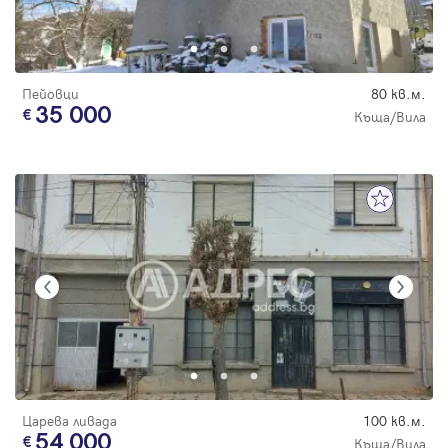
Пейовци
80 кв.м.
35 000
Къща/Вила
Царева ливада
100 кв.м.
54 000
Къща/Вила