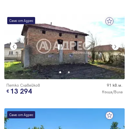
Само от Адрес
Петко Славейков
91 кв.м.
13 294
Къща/Вила
Само от Адрес