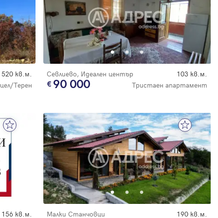
520 кв.м.
Севлиево, Идеален център
103 кв.м.
90 000
цел/Терен
Тристаен апартамент
156 кв.м.
Малки Станчовци
190 кв.м.