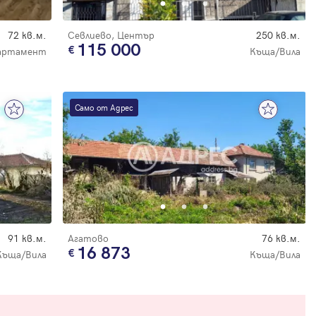
72 кв.м.
Севлиево, Център
250 кв.м.
115 000
артамент
Къща/Вила
Само от Адрес
91 кв.м.
Агатово
76 кв.м.
16 873
Къща/Вила
Къща/Вила