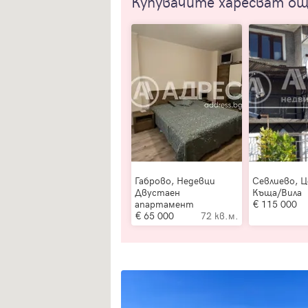
Купувачите харесват о
Габрово, Недевци
Севлиево, 
Двустаен
Къща/Вила
апартамент
115 000
65 000
72 кв.м.