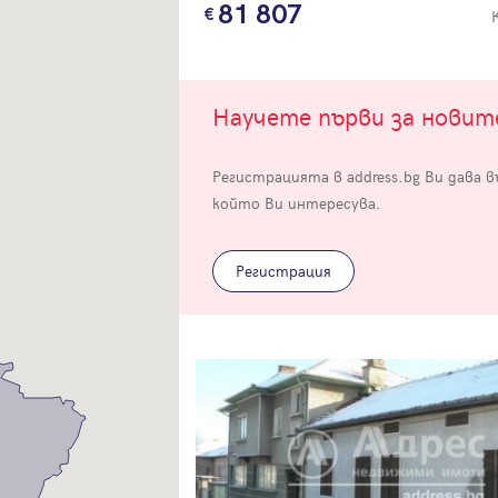
81 807
Научете първи за нови
Регистрацията в address.bg Ви дава 
Вход
който Ви интересува.
Влезте с профила си, за да разгледате повече снимки и да получит
по-подробна информация.
Регистрация
Продължи с Facebook
Продължи с Google
Успех!
Успех!
или влезте с имейл
Благодарим ви! Проверете имейл адрес си, за да активирате