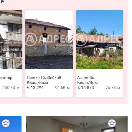
ще
Център
Петко Славейков
Агатово
Къща/Вила
Къща/Вила
250 кв.м.
13 294
91 кв.м.
16 873
76 кв.м.