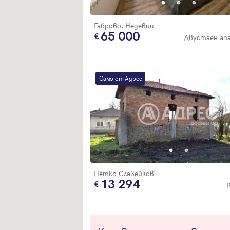
Габрово, Недевци
65 000
Двустаен ап
Само от Адрес
Петко Славейков
13 294