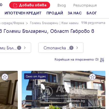
Вход
Регистрация
00
Добави обява
ИПОТЕЧЕН КРЕДИТ
ПРОДАЙ
ЗА НАС
БЛОГ
резултата
 сграда/Ферма
Големи Българени
| Към наеми
116
Добави
Наши офиси
За продавачи
обява
 Големи Българени, Област Габрово в
Кариери
За купувачи
Защо да
продам
Кои сме ние?
Ипотечно
имот с
кредитиране
Големи Българени
Стопанска сграда/Ферма
1
1
Адрес?
Мениджмънт
За
Корекция на търсенето (3)
наемодатели
Address Run
За
Франчайз
наематели
Само от Адрес
Често
Анализ на
задавани
пазара
въпроси
Новини