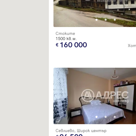
Стоките
1500 кв.м.
160 000
Хот
Севлиево, Широк център