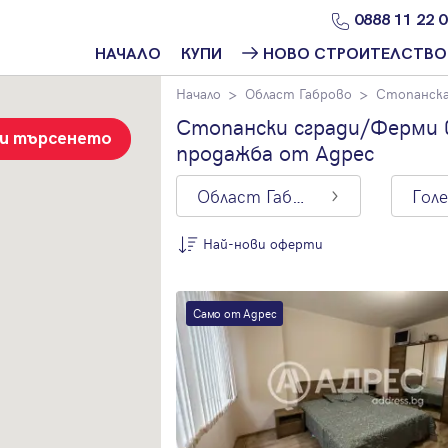
0888 11 22 
НАЧАЛО
КУПИ
НОВО СТРОИТЕЛСТВО
Начало
Област Габрово
Стопанска
Намери
Ново
имот
строителство
Стопански сгради/Ферми в
София
зи търсенето
продажба от Адрес
Защо да купя
имот с
Ново
Адрес?
строителство
Област Габрово
Варна
Ново
Най-нови оферти
строителство
Пловдив
По цена
Ново
Само от Адрес
Най-нови
строителство
оферти
Бургас
Цена на кв.м.
Проекти ново
строителство
С намалена
цена