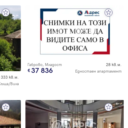
Габрово, Младост
28 кв.м.
37 836
Едностаен апартамент
333 кв.м.
Къща/Вила