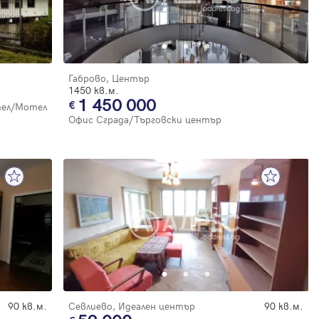
Габрово, Център
1450 кв.м.
1 450 000
ел/Мотел
Офис Сграда/Търговски център
90 кв.м.
Севлиево, Идеален център
90 кв.м.