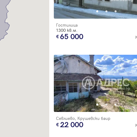
Благодарим ви! Очаквайте скоро да се свържем с вас!
регистрацията.
Имейл
Парола
Гостилица
1300 кв.м.
65 000
Вход с имейл
Забравена парола
Регистрация
Севлиево, Крушевски баир
22 000