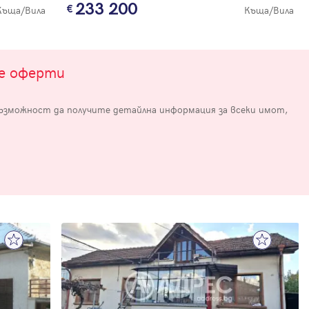
233 200
Къща/Вила
Къща/Вила
те оферти
възможност да получите детайлна информация за всеки имот,
е