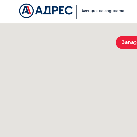
Начало
Резултати от търсене
Агенция на годината
Запа
История на търсенията