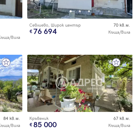
Севлиево, Широк център
70 кв.м.
76 694
Къща/Вила
Къща/Вила
84 кв.м.
Кръвеник
67 кв.м.
85 000
Къща/Вила
Къща/Вила