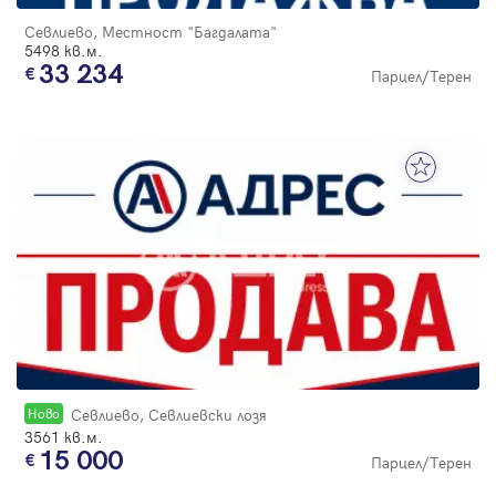
Севлиево, Местност "Багдалата"
5498 кв.м.
33 234
Парцел/Терен
Новo
Севлиево, Севлиевски лозя
3561 кв.м.
15 000
Парцел/Терен