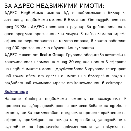
ЗА АДРЕС НЕДВИЖИМИ ИМОТИ:
АДРЕС Недвижими имоти АД е най-голямата българска
агенция за недвижими имоти в България. От създаването си
през 1993г., АДРЕС постоянно разширява дейността си и
днес предлага професионални услуги в най-голямата мрежа
офиси на територията на цялата страна, в които работят
над 600 професионално обучени консултанти.
АДРЕС е част от
Realto Group
. Групата обединява агентски и
консултантски компании с над 30 годишен опит в сферата
на недвижимите имоти. Дружествата в групата генерират
най-голям обем от сделки с имоти на българския пазар и
развиват най-голямата мрежа от консултанти в сектора.
Вижте още
Нашите брокери недвижими имоти, специализирали в
процеса на избор, договаряне и осъществяване на сделки с
имоти, ще ви съпътстват през целия процес - сравнение на
оферти, провеждане на огледи и преговори, запознаване и
изготвяне на юридическа документация за покупка на