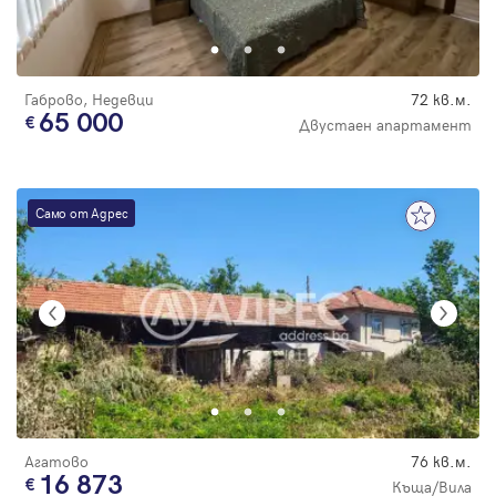
Парола
Габрово, Недевци
72 кв.м.
65 000
Двустаен апартамент
Вход с имейл
Само от Адрес
Забравена парола
Регистрация
Агатово
76 кв.м.
16 873
Къща/Вила