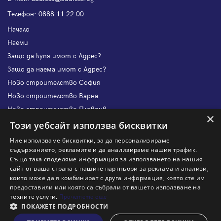
Телефон:
0888 11 22 00
Начало
Наеми
Защо да купя имот с Адрес?
Защо да наема имот с Адрес?
Ново строителство София
Ново строителство Варна
Ново строителство Пловдив
×
Ново строителство Бургас
Този уебсайт използва бисквитки
Защо да продам имот с Адрес?
Ние използваме бисквитки, за да персонализираме
Защо да отдам имот с Адрес?
съдържанието, рекламите и да анализираме нашия трафик.
Също така споделяме информация за използването на нашия
Наши офиси
сайт от ваша страна с нашите партньори за реклама и анализи,
Кариери
които може да я комбинират с друга информация, която сте им
предоставили или която са събрали от вашето използване на
Кои сме ние?
техните услуги.
Прочетете още
Франчайз
ПОКАЖЕТЕ ПОДРОБНОСТИ
Блог