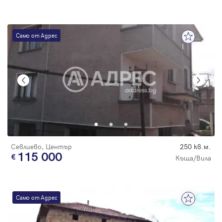
Само от Адрес
Севлиево, Център
250 кв.м.
115 000
Къща/Вила
Само от Адрес