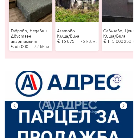
Габрово, Недевци
Агатово
Севлиево, Цент
Двустаен
Къща/Вила
Къща/Вила
апартамент
16 873
76 кв.м.
115 000
250 кв
65 000
72 кв.м.