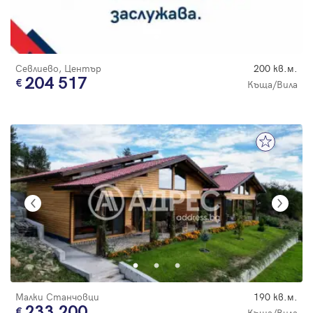
Севлиево, Център
200 кв.м.
204 517
Къща/Вила
Малки Станчовци
190 кв.м.
233 200
Къща/Вила