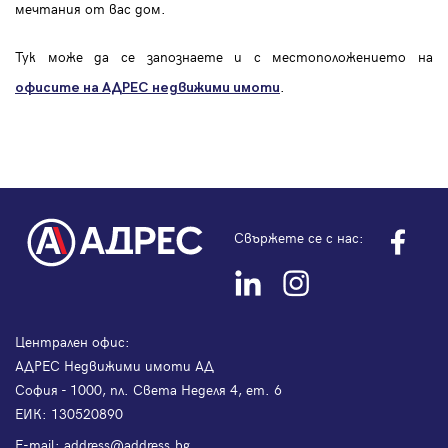
мечтания от вас дом.
Тук може да се запознаете и с местоположението на
.
офисите на АДРЕС
недвижими имоти
Свържете се с нас:
Централен офис:
АДРЕС Недвижими имоти АД
София - 1000, пл. Света Неделя 4, ет. 6
ЕИК: 130520890
Е-mail:
address@address.bg