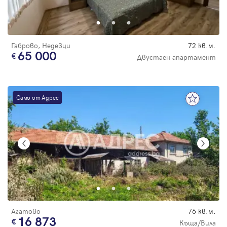
Парола
Габрово, Недевци
72 кв.м.
65 000
Двустаен апартамент
Вход с имейл
Само от Адрес
Забравена парола
Регистрация
Агатово
76 кв.м.
16 873
Къща/Вила