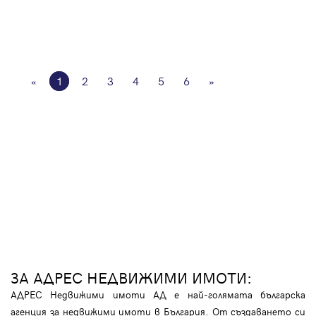
«
1
2
3
4
5
6
»
ЗА АДРЕС НЕДВИЖИМИ ИМОТИ:
АДРЕС Недвижими имоти АД е най-голямата българска
агенция за недвижими имоти в България. От създаването си