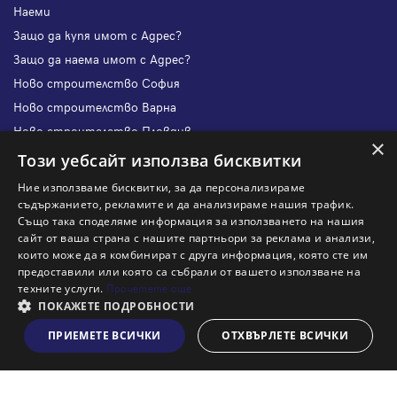
Наеми
Защо да купя имот с Адрес?
Защо да наема имот с Адрес?
Ново строителство София
Ново строителство Варна
Ново строителство Пловдив
×
Ново строителство Бургас
Този уебсайт използва бисквитки
Защо да продам имот с Адрес?
Ние използваме бисквитки, за да персонализираме
Защо да отдам имот с Адрес?
съдържанието, рекламите и да анализираме нашия трафик.
Също така споделяме информация за използването на нашия
Наши офиси
сайт от ваша страна с нашите партньори за реклама и анализи,
Кариери
които може да я комбинират с друга информация, която сте им
предоставили или която са събрали от вашето използване на
Кои сме ние?
техните услуги.
Прочетете още
Франчайз
ПОКАЖЕТЕ ПОДРОБНОСТИ
Блог
ПРИЕМЕТЕ ВСИЧКИ
ОТХВЪРЛЕТЕ ВСИЧКИ
Виж на картата
Искаш ли да получаваш актуална информация за пазара
на недвижими имоти?