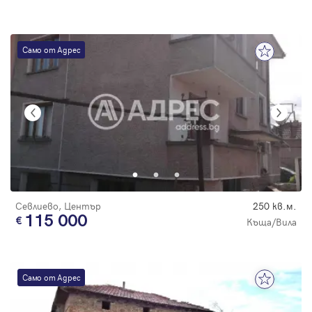
Само от Адрес
Севлиево, Център
250 кв.м.
115 000
Къща/Вила
Само от Адрес