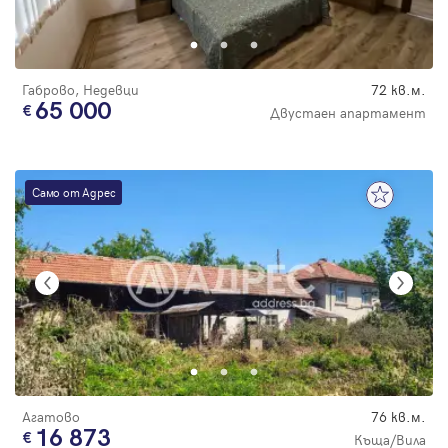
Парола
цена
Габрово, Недевци
72 кв.м.
65 000
Двустаен апартамент
Вход с имейл
Само от Адрес
Забравена парола
Регистрация
Агатово
76 кв.м.
16 873
Къща/Вила