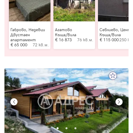
Габрово, Недевци
Агатово
Севлиево, Цент
Двустаен
Къща/Вила
Къща/Вила
апартамент
16 873
76 кв.м.
115 000
250 кв
65 000
72 кв.м.