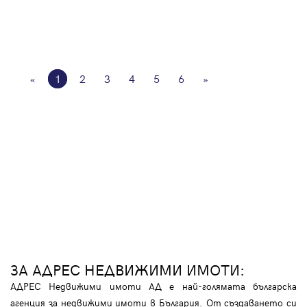
«
1
2
3
4
5
6
»
ЗА АДРЕС НЕДВИЖИМИ ИМОТИ:
АДРЕС Недвижими имоти АД е най-голямата българска
агенция за недвижими имоти в България. От създаването си