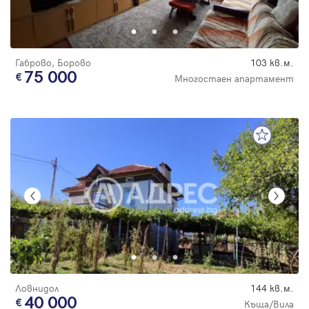
Габрово, Борово
103 кв.м.
75 000
Многостаен апартамент
Ловнидол
144 кв.м.
40 000
Къща/Вила