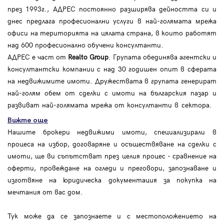
през 1993г., АДРЕС постоянно разширява дейността си и
днес предлага професионални услуги в най-голямата мрежа
офиси на територията на цялата страна, в които работят
над 600 професионално обучени консултанти.
АДРЕС е част от
Realto Group
. Групата обединява агентски и
консултантски компании с над 30 годишен опит в сферата
на недвижимите имоти. Дружествата в групата генерират
най-голям обем от сделки с имоти на българския пазар и
развиват най-голямата мрежа от консултанти в сектора.
Вижте още
Нашите брокери недвижими имоти, специализирали в
процеса на избор, договаряне и осъществяване на сделки с
имоти, ще ви съпътстват през целия процес - сравнение на
оферти, провеждане на огледи и преговори, запознаване и
изготвяне на юридическа документация за покупка на
мечтания от вас дом.
Тук може да се запознаете и с местоположението на