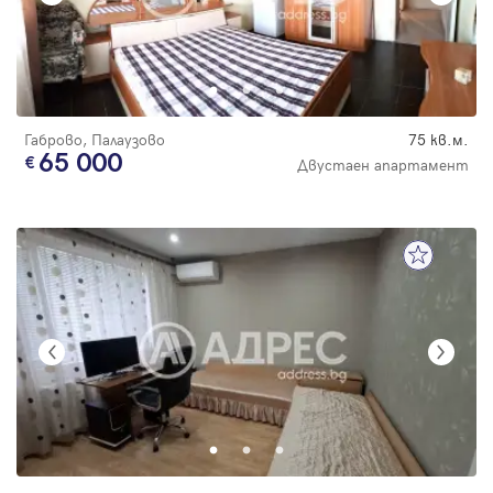
Габрово, Палаузово
75 кв.м.
65 000
Двустаен апартамент