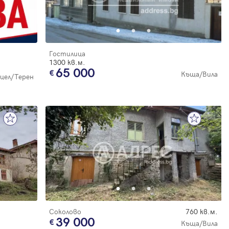
Гостилица
1300 кв.м.
65 000
Къща/Вила
цел/Терен
Соколово
760 кв.м.
39 000
Къща/Вила