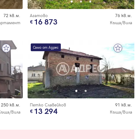
72 кв.м.
Агатово
76 кв.м.
16 873
артамент
Къща/Вила
Само от Адрес
250 кв.м.
Петко Славейков
91 кв.м.
13 294
Къща/Вила
Къща/Вила