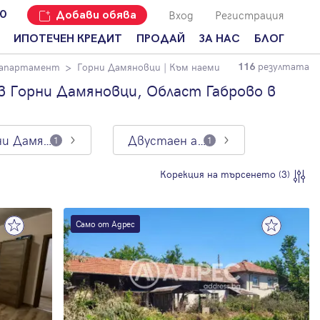
Вход
Регистрация
00
Добави обява
ИПОТЕЧЕН КРЕДИТ
ПРОДАЙ
ЗА НАС
БЛОГ
резултата
 апартамент
Горни Дамяновци
| Към наеми
116
Добави
Наши офиси
За продавачи
обява
 Горни Дамяновци, Област Габрово в
Кариери
За купувачи
Защо да
продам
Кои сме ние?
Ипотечно
имот с
кредитиране
Горни Дамяновци
Двустаен апартамент
1
1
Адрес?
Мениджмънт
За
Корекция на търсенето (3)
наемодатели
Address Run
За
Франчайз
наематели
Само от Адрес
Често
Анализ на
задавани
пазара
въпроси
Новини