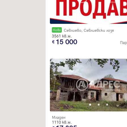
Новo
Севлиево, Севлиевски лозя
3561 кв.м.
15 000
Пар
Младен
1110 кв.м.