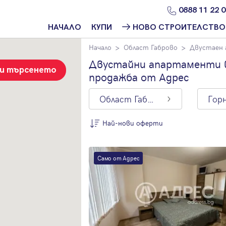
0888 11 22 
НАЧАЛО
КУПИ
НОВО СТРОИТЕЛСТВО
Начало
Област Габрово
Двустаен
Намери
Ново
имот
строителство
Двустайни апартаменти в
София
зи търсенето
продажба от Адрес
Защо да купя
имот с
Ново
Адрес?
строителство
Област Габрово
Варна
Ново
Най-нови оферти
строителство
Пловдив
По цена
Ново
Само от Адрес
Най-нови
строителство
оферти
Бургас
Цена на кв.м.
Проекти ново
строителство
С намалена
цена