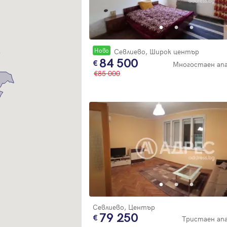
Благодарим ви! Очаквайте скоро да се свържем с вас!
регистрацията.
Имейл
Парола
Новo
Севлиево, Широк център
84 500
Многостаен ап
85 000
Вход с имейл
Забравена парола
Регистрация
Севлиево, Център
79 250
Тристаен а