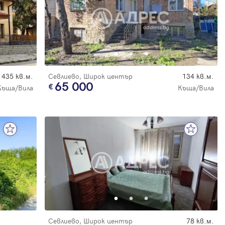
435 кв.м.
Севлиево, Широк център
134 кв.м.
65 000
Къща/Вила
Къща/Вила
Севлиево, Широк център
78 кв.м.