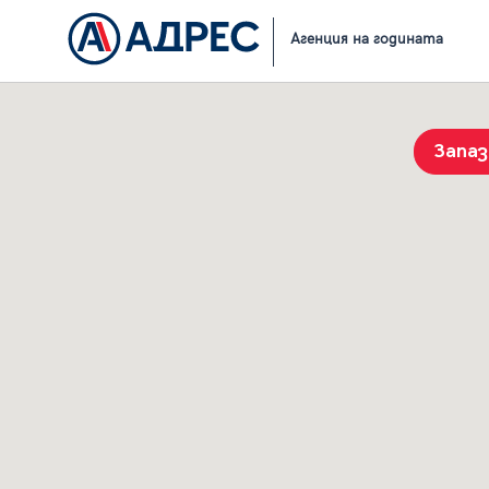
Начало
Резултати от търсене
Агенция на годината
Запа
История на търсенията