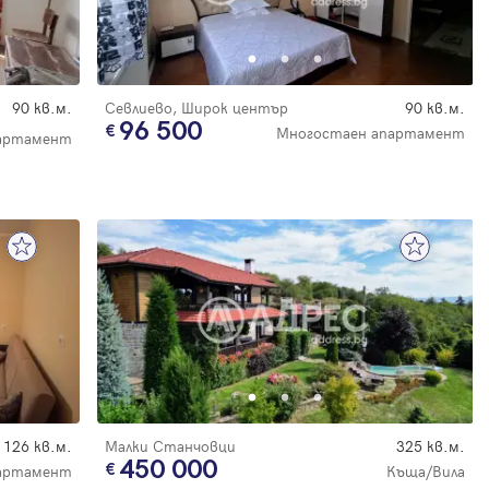
90 кв.м.
Севлиево, Широк център
90 кв.м.
96 500
Многостаен апартамент
артамент
126 кв.м.
Малки Станчовци
325 кв.м.
450 000
партамент
Къща/Вила