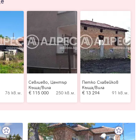
ще
Севлиево, Център
Петко Славейков
Къща/Вила
Къща/Вила
76 кв.м.
115 000
250 кв.м.
13 294
91 кв.м.