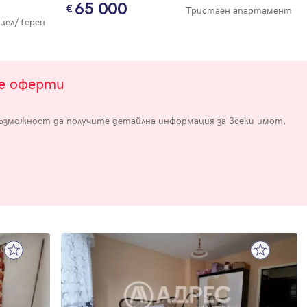
65 000
Тристаен апартамент
цел/Терен
те оферти
възможност да получите детайлна информация за всеки имот,
е