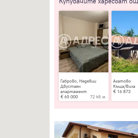
Купувачите харесват о
Габрово, Недевци
Агатово
Двустаен
Къща/Вила
апартамент
16 873
65 000
72 кв.м.