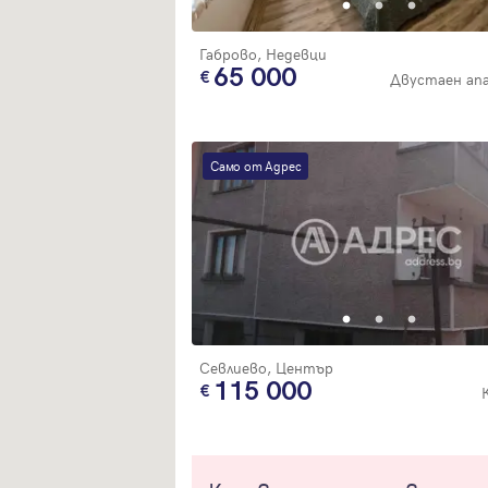
Габрово, Недевци
65 000
Двустаен ап
Само от Адрес
Севлиево, Център
115 000