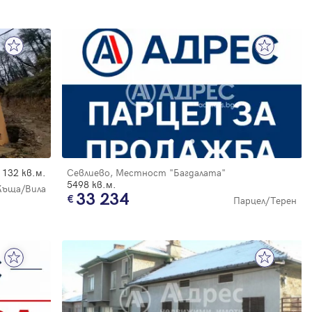
132 кв.м.
Севлиево, Местност "Багдалата"
5498 кв.м.
Къща/Вила
33 234
Парцел/Терен