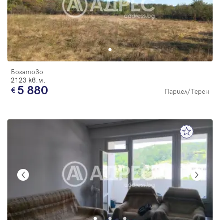
Богатово
2123 кв.м.
5 880
Парцел/Терен