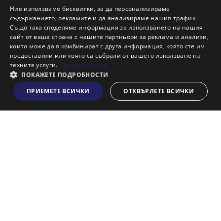
Ново строителство Варна
Ние използваме бисквитки, за да персонализираме
съдържанието, рекламите и да анализираме нашия трафик.
Ново строителство Пловдив
Също така споделяме информация за използването на нашия
Ново строителство Бургас
сайт от ваша страна с нашите партньори за реклама и анализи,
които може да я комбинират с друга информация, която сте им
Защо да продам имот с Адрес?
предоставили или която са събрали от вашето използване на
Защо да отдам имот с Адрес?
техните услуги.
Прочетете още
Наши офиси
ПОКАЖЕТЕ ПОДРОБНОСТИ
Кариери
ПРИЕМЕТЕ ВСИЧКИ
ОТХВЪРЛЕТЕ ВСИЧКИ
Виж на картата
Кои сме ние?
Франчайз
Блог
Искаш ли да получаваш актуална информация за пазара
на недвижими имоти?
Абонирам се