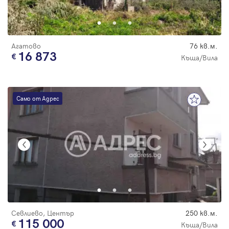
Парола
Агатово
76 кв.м.
16 873
Къща/Вила
Вход с имейл
Само от Адрес
Забравена парола
Регистрация
Севлиево, Център
250 кв.м.
115 000
Къща/Вила