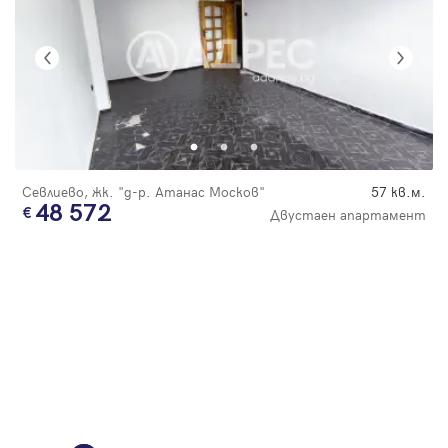
Севлиево, жк. "д-р. Атанас Москов"
57 кв.м.
48 572
Двустаен апартамент