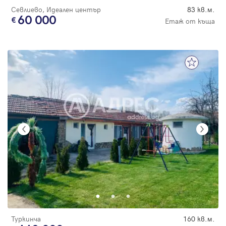
Севлиево, Идеален център
83 кв.м.
60 000
Етаж от къща
Туркинча
160 кв.м.