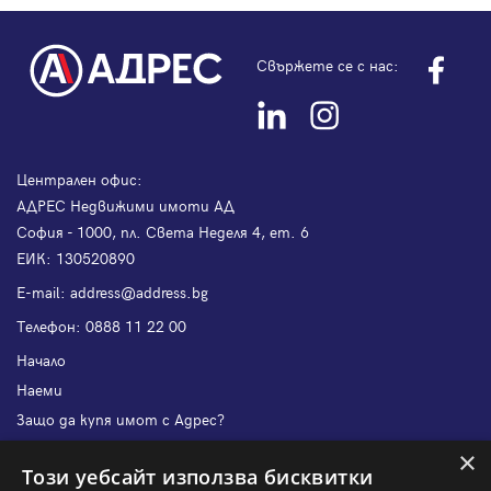
Свържете се с нас:
Централен офис:
АДРЕС Недвижими имоти АД
София - 1000, пл. Света Неделя 4, ет. 6
ЕИК: 130520890
Е-mail:
address@address.bg
Телефон:
0888 11 22 00
Начало
Наеми
Защо да купя имот с Адрес?
Защо да наема имот с Адрес?
×
Този уебсайт използва бисквитки
Ново строителство София