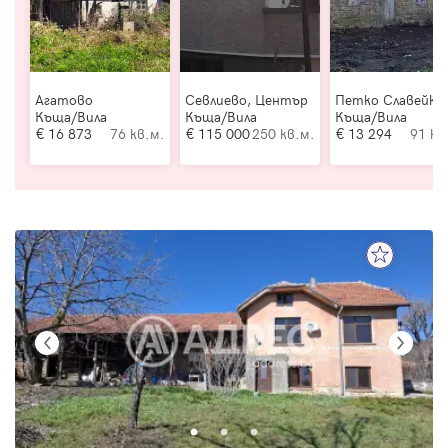
Агатово
Севлиево, Център
Петко Славейко
Къща/Вила
Къща/Вила
Къща/Вила
16 873
76 кв.м.
115 000
250 кв.м.
13 294
91 кв