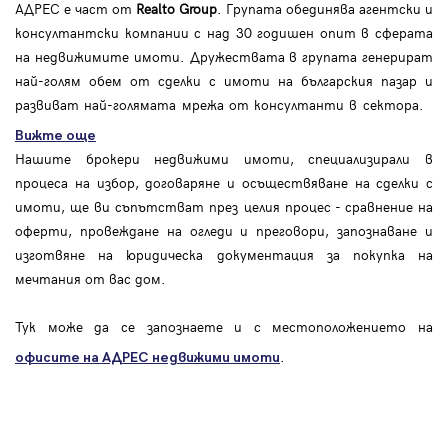
АДРЕС е част от
Realto Group
. Групата обединява агентски и
консултантски компании с над 30 годишен опит в сферата
на недвижимите имоти. Дружествата в групата генерират
най-голям обем от сделки с имоти на българския пазар и
развиват най-голямата мрежа от консултанти в сектора.
Вижте още
Нашите брокери недвижими имоти, специализирали в
процеса на избор, договаряне и осъществяване на сделки с
имоти, ще ви съпътстват през целия процес - сравнение на
оферти, провеждане на огледи и преговори, запознаване и
изготвяне на юридическа документация за покупка на
мечтания от вас дом.
Тук може да се запознаете и с местоположението на
.
офисите на АДРЕС
недвижими имоти