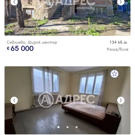
Севлиево, Широк център
134 кв.м.
65 000
Къща/Вила