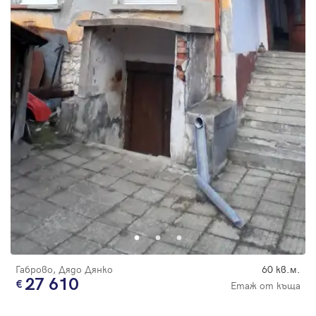
Габрово, Дядо Дянко
60 кв.м.
27 610
Етаж от къща