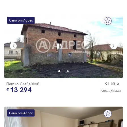
Само от Адрес
Петко Славейков
91 кв.м.
13 294
Къща/Вила
Само от Адрес