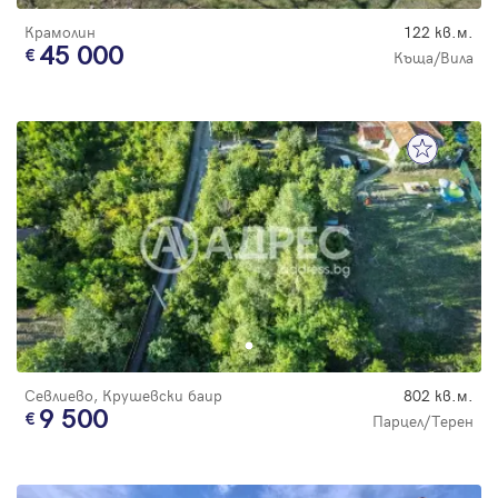
Крамолин
122 кв.м.
45 000
Къща/Вила
Севлиево, Крушевски баир
802 кв.м.
9 500
Парцел/Терен