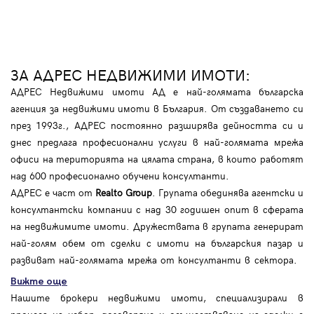
ЗА АДРЕС НЕДВИЖИМИ ИМОТИ:
АДРЕС Недвижими имоти АД е най-голямата българска
агенция за недвижими имоти в България. От създаването си
през 1993г., АДРЕС постоянно разширява дейността си и
днес предлага професионални услуги в най-голямата мрежа
офиси на територията на цялата страна, в които работят
над 600 професионално обучени консултанти.
АДРЕС е част от
Realto Group
. Групата обединява агентски и
консултантски компании с над 30 годишен опит в сферата
на недвижимите имоти. Дружествата в групата генерират
най-голям обем от сделки с имоти на българския пазар и
развиват най-голямата мрежа от консултанти в сектора.
Вижте още
Нашите брокери недвижими имоти, специализирали в