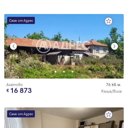
Само от Адрес
Агатово
76 кв.м.
16 873
Къща/Вила
Само от Адрес