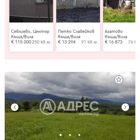
Севлиево, Център
Петко Славейков
Агатово
Къща/Вила
Къща/Вила
Къща/Вила
115 000
250 кв.м.
13 294
91 кв.м.
16 873
76 кв