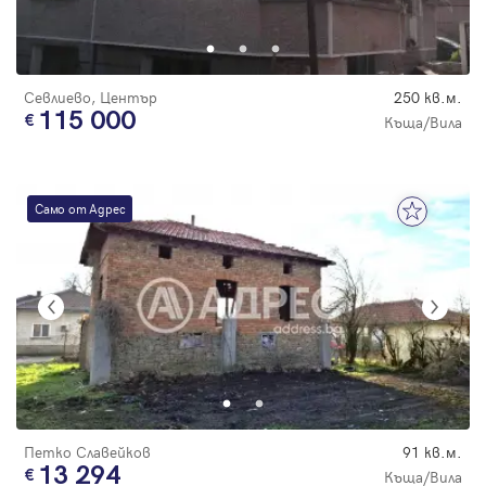
Парола
С намалена
цена
Севлиево, Център
250 кв.м.
115 000
Къща/Вила
Вход с имейл
Само от Адрес
Забравена парола
Регистрация
Петко Славейков
91 кв.м.
13 294
Къща/Вила