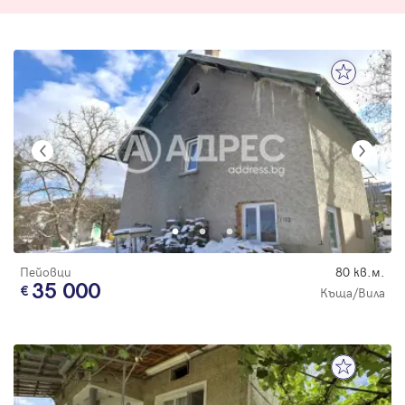
Пейовци
80 кв.м.
35 000
Къща/Вила