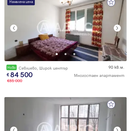
Намалена цена
90 кв.м.
Новo
Севлиево, Широк център
84 500
Многостаен апартамент
85 000