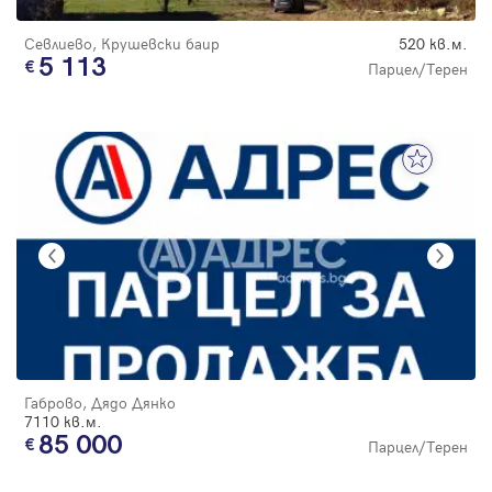
Севлиево, Крушевски баир
520 кв.м.
5 113
Парцел/Терен
Габрово, Дядо Дянко
7110 кв.м.
85 000
Парцел/Терен