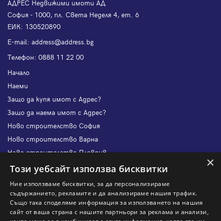
АДРЕС Недвижими имоти АД
София - 1000, пл. Света Неделя 4, ет. 6
ЕИК: 130520890
Е-mail:
address@address.bg
Телефон:
0888 11 22 00
Начало
Наеми
Защо да купя имот с Адрес?
Защо да наема имот с Адрес?
Ново строителство София
Ново строителство Варна
Ново строителство Пловдив
×
Ново строителство Бургас
Този уебсайт използва бисквитки
Защо да продам имот с Адрес?
Ние използваме бисквитки, за да персонализираме
Защо да отдам имот с Адрес?
съдържанието, рекламите и да анализираме нашия трафик.
Също така споделяме информация за използването на нашия
Наши офиси
сайт от ваша страна с нашите партньори за реклама и анализи,
Кариери