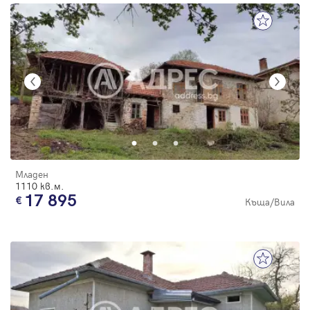
Младен
1110 кв.м.
17 895
Къща/Вила