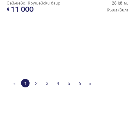
Севлиево, Крушевски баир
28 кв.м.
11 000
Къща/Вила
«
1
2
3
4
5
6
»