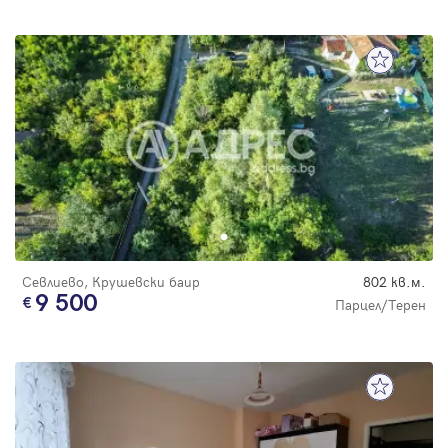
Севлиево, Крушевски баир
802 кв.м.
9 500
Парцел/Терен