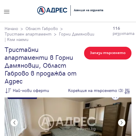
Успех!
Успех!
Вход
Начало
Резултати от търсене
Агенция на годината
Благодарим ви!
Благодарим ви!
Влезте с профила си, за да разгледате повече снимки и да
Начало
Област Габрово
116
Проверете имейл
Очаквайте скоро да
получите по-подробна информация.
резултата
Тристаен апартамент
Горни Дамяновци
адрес си, за да
се свържем с вас!
| Към наеми
активирате
Тристайни
Продължи с Facebook
регистрацията.
Запази търсенето
апартаменти в Горни
Дамяновци, Област
Продължи с Google
Габрово в продажба от
Адрес
или влезте с имейл
Най-нови оферти
Корекция на търсенето (3)
Само от Адрес
По цена
Имейл
Най-нови
оферти
Цена на кв.м.