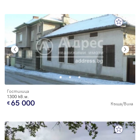
Гостилица
1300 кв.м.
65 000
Къща/Вила