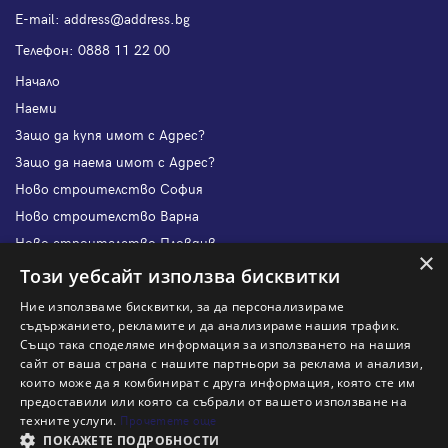
Е-mail:
address@address.bg
Телефон:
0888 11 22 00
Начало
Наеми
Защо да купя имот с Адрес?
Защо да наема имот с Адрес?
Ново строителство София
Ново строителство Варна
Ново строителство Пловдив
×
Ново строителство Бургас
Този уебсайт използва бисквитки
Защо да продам имот с Адрес?
Ние използваме бисквитки, за да персонализираме
Защо да отдам имот с Адрес?
съдържанието, рекламите и да анализираме нашия трафик.
Също така споделяме информация за използването на нашия
Наши офиси
сайт от ваша страна с нашите партньори за реклама и анализи,
Кариери
които може да я комбинират с друга информация, която сте им
предоставили или която са събрали от вашето използване на
Кои сме ние?
техните услуги.
Прочетете още
Франчайз
ПОКАЖЕТЕ ПОДРОБНОСТИ