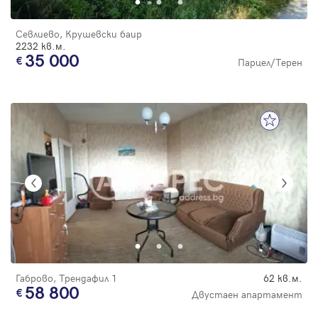
Севлиево, Крушевски баир
2232 кв.м.
35 000
Парцел/Терен
Габрово, Трендафил 1
62 кв.м.
58 800
Двустаен апартамент