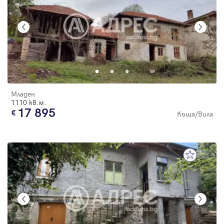
Младен
1110 кв.м.
17 895
Къща/Вила