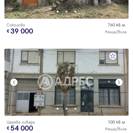
Соколово
760 кв.м.
39 000
Къща/Вила
Царева ливада
100 кв.м.
54 000
Къща/Вила