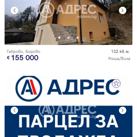
Габрово, Борово
132 кв.м.
155 000
Къща/Вила