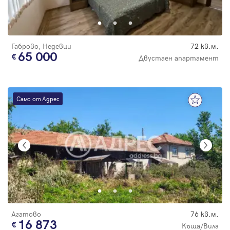
Парола
С намалена
цена
Габрово, Недевци
72 кв.м.
65 000
Двустаен апартамент
Вход с имейл
Само от Адрес
Забравена парола
Регистрация
Агатово
76 кв.м.
16 873
Къща/Вила