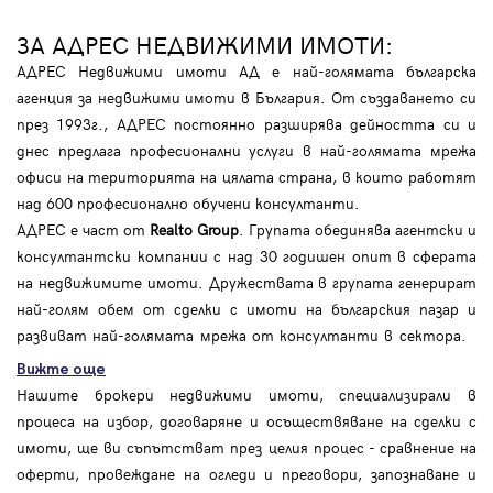
ЗА АДРЕС НЕДВИЖИМИ ИМОТИ:
АДРЕС Недвижими имоти АД е най-голямата българска
агенция за недвижими имоти в България. От създаването си
през 1993г., АДРЕС постоянно разширява дейността си и
днес предлага професионални услуги в най-голямата мрежа
офиси на територията на цялата страна, в които работят
над 600 професионално обучени консултанти.
АДРЕС е част от
Realto Group
. Групата обединява агентски и
консултантски компании с над 30 годишен опит в сферата
на недвижимите имоти. Дружествата в групата генерират
най-голям обем от сделки с имоти на българския пазар и
развиват най-голямата мрежа от консултанти в сектора.
Вижте още
Нашите брокери недвижими имоти, специализирали в
процеса на избор, договаряне и осъществяване на сделки с
имоти, ще ви съпътстват през целия процес - сравнение на
оферти, провеждане на огледи и преговори, запознаване и