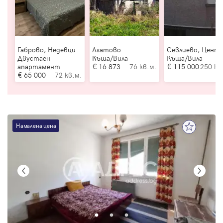
Габрово, Недевци
Агатово
Севлиево, Цент
Двустаен
Къща/Вила
Къща/Вила
апартамент
16 873
76 кв.м.
115 000
250 кв
65 000
72 кв.м.
Намалена цена