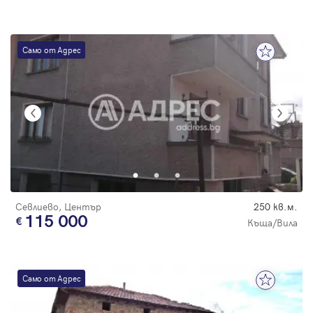
Само от Адрес
Севлиево, Център
250 кв.м.
115 000
Къща/Вила
Само от Адрес