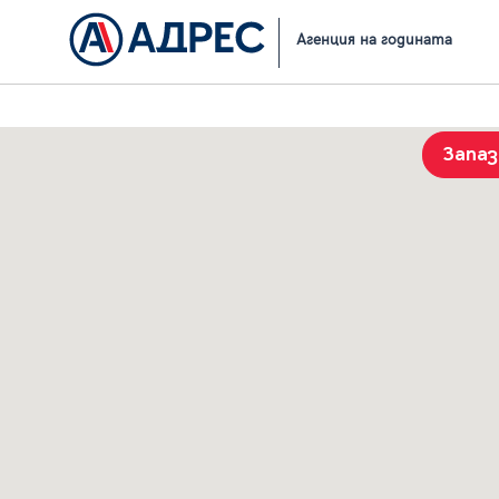
Начало
Резултати от търсене
Агенция на годината
Запа
История на търсенията