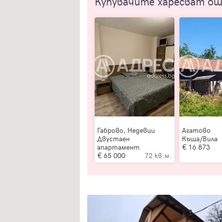
Купувачите харесват о
Габрово, Недевци
Агатово
Двустаен
Къща/Вила
апартамент
16 873
65 000
72 кв.м.