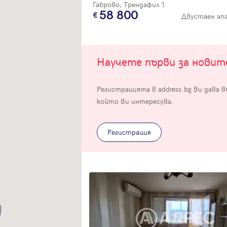
Габрово, Трендафил 1
58 800
Двустаен ап
Научете първи за нови
Вход
Регистрацията в address.bg Ви дава 
който Ви интересува.
Влезте с профила си, за да разгледате повече снимки и да получит
по-подробна информация.
Регистрация
Продължи с Facebook
Продължи с Google
Успех!
Успех!
или влезте с имейл
Благодарим ви! Проверете имейл адрес си, за да активирате