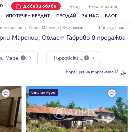
Вход
Регистрация
00
Добави обява
ИПОТЕЧЕН КРЕДИТ
ПРОДАЙ
ЗА НАС
БЛОГ
резултата
 помещения
Горни Маренци
| Към наеми
116
Добави
Наши офиси
За продавачи
обява
рни Маренци, Област Габрово в продажба
Кариери
За купувачи
Защо да
продам
Кои сме ние?
Ипотечно
имот с
кредитиране
Горни Маренци
Търговски помещения
1
1
Адрес?
Мениджмънт
За
Корекция на търсенето (3)
наемодатели
Address Run
За
Франчайз
наематели
Само от Адрес
Често
Анализ на
задавани
пазара
въпроси
Новини