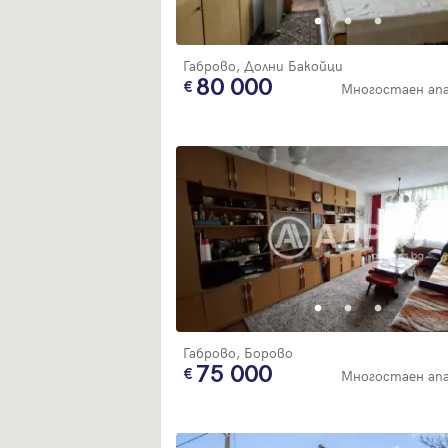
Габрово, Долни Бакойци
80 000
Многостаен ап
Габрово, Борово
75 000
Многостаен ап