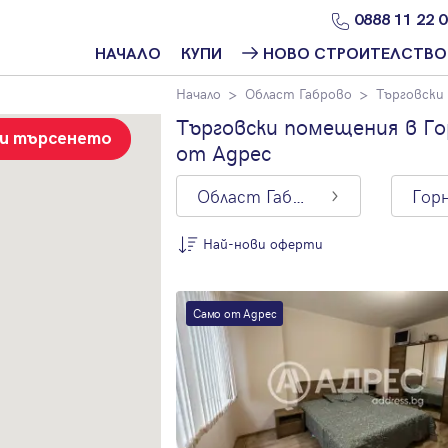
0888 11 22 
НАЧАЛО
КУПИ
НОВО СТРОИТЕЛСТВО
Начало
Област Габрово
Търговски
Намери
Ново
имот
строителство
Търговски помещения в Го
София
зи търсенето
от Адрес
Защо да купя
имот с
Ново
Адрес?
строителство
Област Габрово
Варна
Ново
Най-нови оферти
строителство
Пловдив
По цена
Ново
Само от Адрес
Най-нови
строителство
оферти
Бургас
Цена на кв.м.
Проекти ново
строителство
С намалена
цена