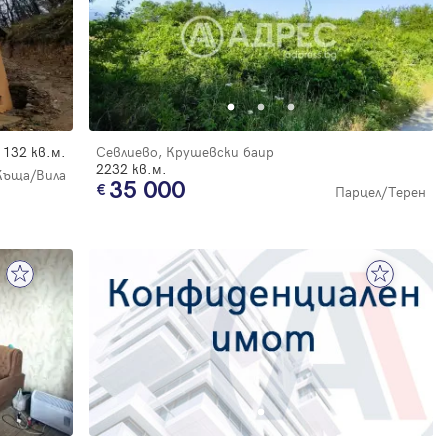
132 кв.м.
Севлиево, Крушевски баир
2232 кв.м.
Къща/Вила
35 000
Парцел/Терен