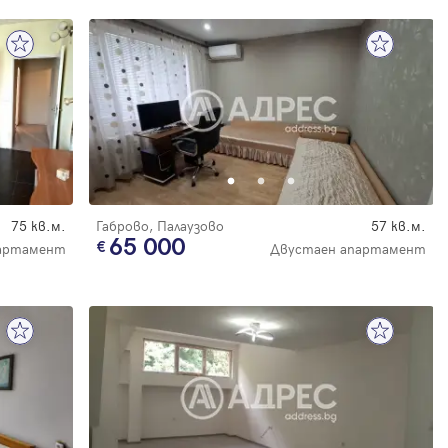
75 кв.м.
Габрово, Палаузово
57 кв.м.
65 000
артамент
Двустаен апартамент