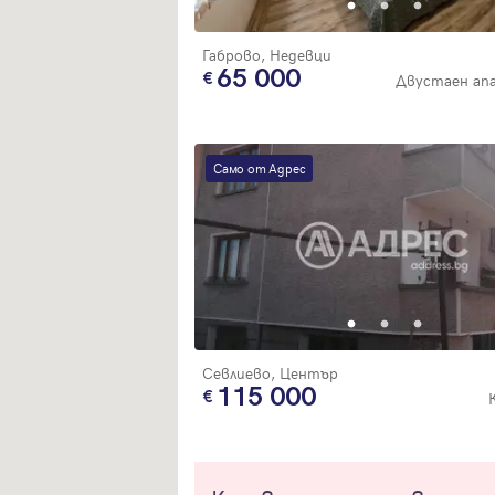
Габрово, Недевци
65 000
Двустаен ап
Само от Адрес
Севлиево, Център
115 000