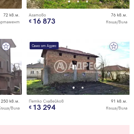
72 кв.м.
Агатово
76 кв.м.
16 873
артамент
Къща/Вила
Само от Адрес
250 кв.м.
Петко Славейков
91 кв.м.
13 294
Къща/Вила
Къща/Вила