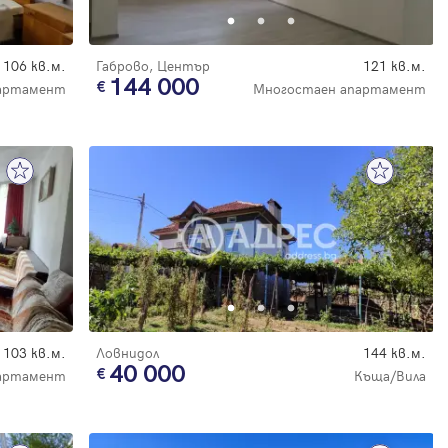
106 кв.м.
Габрово, Център
121 кв.м.
144 000
артамент
Многостаен апартамент
103 кв.м.
Ловнидол
144 кв.м.
40 000
артамент
Къща/Вила