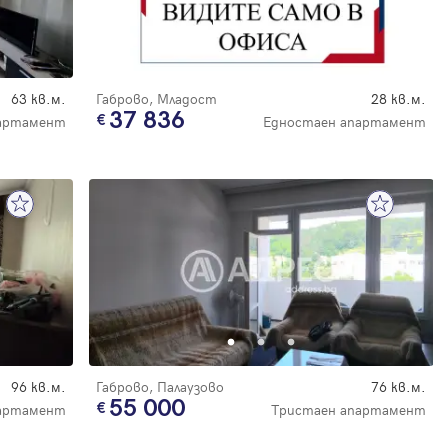
63 кв.м.
Габрово, Младост
28 кв.м.
37 836
партамент
Едностаен апартамент
96 кв.м.
Габрово, Палаузово
76 кв.м.
55 000
артамент
Тристаен апартамент