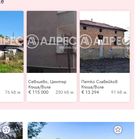
ще
Севлиево, Център
Петко Славейков
Къща/Вила
Къща/Вила
76 кв.м.
115 000
250 кв.м.
13 294
91 кв.м.