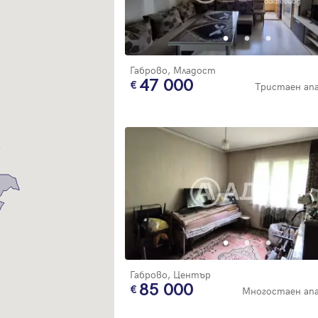
Благодарим ви! Очаквайте скоро да се свържем с вас!
регистрацията.
Имейл
Парола
Габрово, Младост
47 000
Тристаен а
Вход с имейл
Забравена парола
Регистрация
Габрово, Център
85 000
Многостаен ап